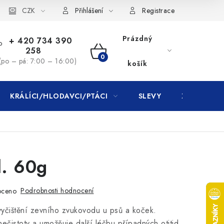
CZK
Přihlášení
Registrace
Prázdný
+ 420 734 390
258
NÁKUPNÍ
(po – pá: 7:00 – 16:00)
košík
KOŠÍK
KRÁLÍCI/HLODAVCI/PTÁCI
SLEVY
ZNAČKY
l. 60g
Podrobnosti hodnocení
oceno
vyčištění zevního zvukovodu u psů a koček.
čistoty a umožňuje další léčbu případných otitid.