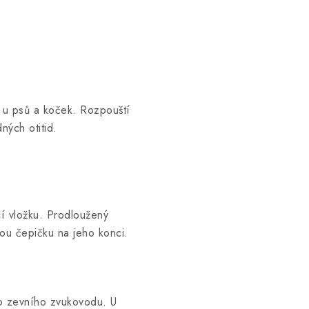
 u psů a koček. Rozpouští
ných otitid.
cí vložku. Prodloužený
nou čepičku na jeho konci.
o zevního zvukovodu. U