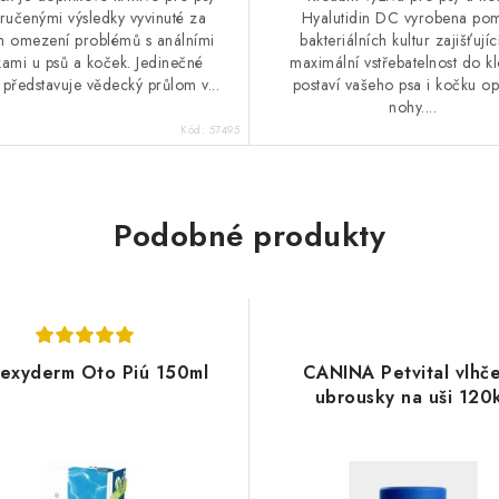
ručenými výsledky vyvinuté za
Hyalutidin DC vyrobena po
m omezení problémů s análními
bakteriálních kultur zajišťující
kami u psů a koček. Jedinečné
maximální vstřebatelnost do k
 představuje vědecký průlom v...
postaví vašeho psa i kočku op
nohy....
Kód:
57495
Podobné produkty
rexyderm Oto Piú 150ml
CANINA Petvital vlhč
ubrousky na uši 120