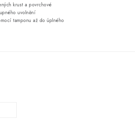
ených krust a povrchové
tupného uvolnění
omocí tamponu až do úplného
.