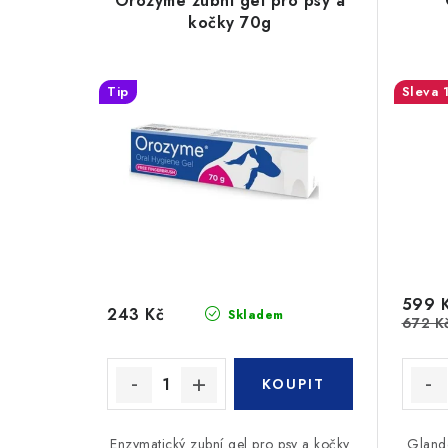
Orozyme zubní gel pro psy a
kočky 70g
Tip
599 
243 Kč
Skladem
672 K
Enzymatický zubní gel pro psy a kočky
Glande