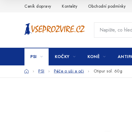
Přejít
Ceník dopravy
Kontakty
Obchodní podmínky
na
obsah
PSI
KOČKY
KONĚ
ANTIP
Domů
PSI
Péče o uši a oči
Otipur sol. 60g