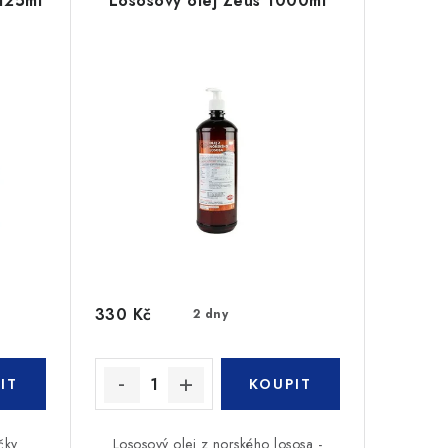
 125ml
Lososový olej Zeus 1000ml
330 Kč
2 dny
čky
Lososový olej z norského lososa -