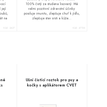
mocí
100% čistý za studena lisovaný. Má
 její
velmi pozitivní zdravotní účinky:
loubů,
posiluje imunitu, zlepšuje chuť k jídlu,
ět na
zlepšuje stav srsti a kůže....
Kód:
2427
Kód:
47156
ené
Ušní čistící roztok pro psy a
ks
kočky s aplikátorem CVET