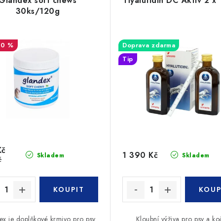
Glandex soft chews
Hyalutidin DC Aktiv 2 x
30ks/120g
10 %
Doprava zdarma
Tip
Kč
1 390 Kč
Skladem
Skladem
č
x je doplňkové krmivo pro psy
Kloubní výživa pro psy a ko