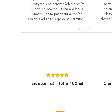
Orozyme s patentovaných složením.
se za
Ulpívá na povrchu zubů a dásní a
účele
umožňuje tím působení aktivních
žláz
složek. Gel rozrušuje existující zubní...
složení
Kód:
15392
Biodexin ušní lotio 100 ml
Clo