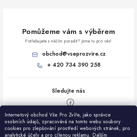
Pomůžeme vám s výběrem
Potřebujete s něčím poradit? Jsme tu pro vás!
obchod
@
vseprozvire.cz
+ 420 734 390 258
Internetový obchod Vše Pro Zvíře, jako správce
Z
osobních údajů, zpracovává na tomto webu soubory
á
cookies pro zlepšování prostředí webových stránek, pro
Informace pro Vás
analytické účely a pro cílenou reklamu. Dalším
p