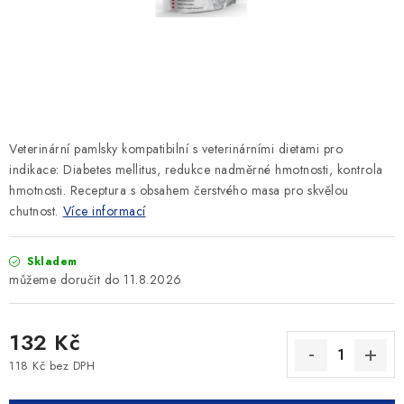
SLEVY
ZNAČKY
Ceník dopravy
Kontakty
Obchodní podmínky
Podmínky ochrany osobních údajů
Veterinární pamlsky kompatibilní s veterinárními dietami pro
indikace: Diabetes mellitus, redukce nadměrné hmotnosti, kontrola
hmotnosti. Receptura s obsahem čerstvého masa pro skvělou
chutnost.
Více informací
Skladem
11.8.2026
132 Kč
118 Kč bez DPH
Měrná cena: