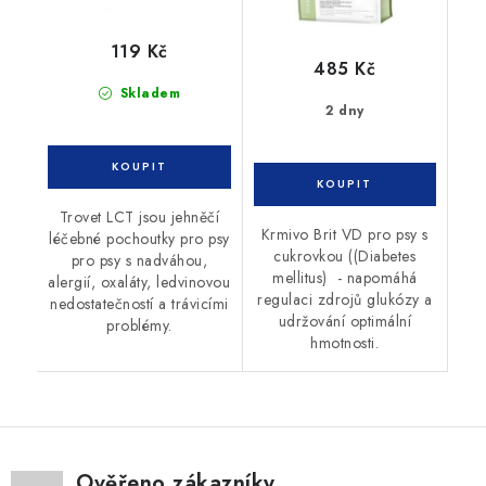
119 Kč
485 Kč
Skladem
2 dny
Trovet LCT jsou jehněčí
Krmivo Brit VD pro psy s
léčebné pochoutky pro psy
cukrovkou ((Diabetes
pro psy s nadváhou,
mellitus) - napomáhá
alergií, oxaláty, ledvinovou
regulaci zdrojů glukózy a
nedostatečností a trávicími
udržování optimální
problémy.
hmotnosti.
Ověřeno zákazníky