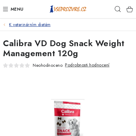
Přejít
Hleda
na
obsah
K veterinárním dietám
PSI
Calibra VD Dog Snack Weight
KOČKY
Management 120g
KONĚ
Podrobnosti hodnocení
Neohodnoceno
ANTIPARAZITIKA
PRO CHOVATELE
NA NEMOCI
KRÁLÍCI/HLODAVCI/PTÁCI