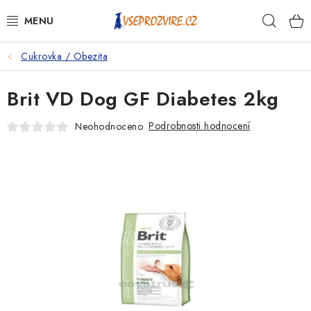
Přejít
Hleda
na
obsah
Cukrovka / Obezita
PSI
Brit VD Dog GF Diabetes 2kg
KOČKY
Podrobnosti hodnocení
Neohodnoceno
KONĚ
ANTIPARAZITIKA
PRO CHOVATELE
NA NEMOCI
KRÁLÍCI/HLODAVCI/PTÁCI