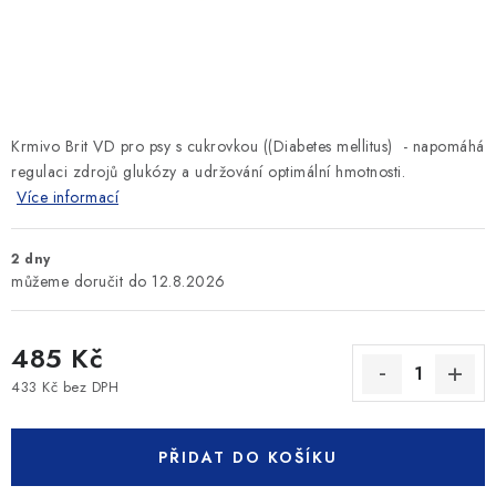
SLEVY
ZNAČKY
Ceník dopravy
Kontakty
Obchodní podmínky
Krmivo Brit VD pro psy s cukrovkou ((Diabetes mellitus) - napomáhá
Podmínky ochrany osobních údajů
regulaci zdrojů glukózy a udržování optimální hmotnosti.
Více informací
2 dny
12.8.2026
485 Kč
433 Kč bez DPH
Měrná cena:
PŘIDAT DO KOŠÍKU