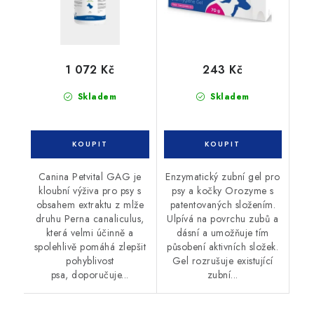
1 072 Kč
243 Kč
Skladem
Skladem
Canina Petvital GAG je
Enzymatický zubní gel pro
kloubní výživa pro psy s
psy a kočky Orozyme s
obsahem extraktu z mlže
patentovaných složením.
druhu Perna canaliculus,
Ulpívá na povrchu zubů a
která velmi účinně a
dásní a umožňuje tím
spolehlivě pomáhá zlepšit
působení aktivních složek.
pohyblivost
Gel rozrušuje existující
psa, doporučuje...
zubní...