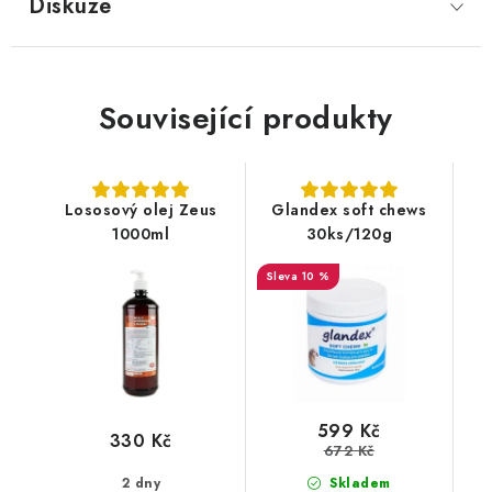
Diskuze
Související produkty
Lososový olej Zeus
Glandex soft chews
1000ml
30ks/120g
10 %
599 Kč
330 Kč
672 Kč
2 dny
Skladem