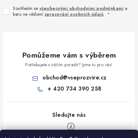
Souhlasím se
všeobecnými obchodními podmínkami
a
beru na vědomí
zpracování osobních údajů
.
Pomůžeme vám s výběrem
Potřebujete s něčím poradit? Jsme tu pro vás!
obchod
@
vseprozvire.cz
+ 420 734 390 258