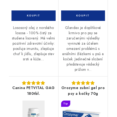
Lososový olej z norského
Glandex je doplňkové
lososa - 100% čistý za
krmivo pro psy se
studena lisovaný. Má velmi
zaručenými výsledky
pozitivní zdravotní účinky:
vyvinuté za účelem
posiluje imunitu, zlepšuje
omezení problémů s
chuť k jídlu, zlepšuje stav
análními žlázkami u psů a
srsti a kůže....
koček. Jedinečné složení
představuje vědecký
průlom v...
Canina PETVITAL GAG
Orozyme zubní gel pro
180tbl.
psy a kočky 70g
Tip