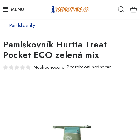
Přejít
Hleda
na
obsah
Pamlskovníky
PSI
Pamlskovník Hurtta Treat
KOČKY
Pocket ECO zelená mix
KONĚ
Podrobnosti hodnocení
Neohodnoceno
ANTIPARAZITIKA
PRO CHOVATELE
NA NEMOCI
KRÁLÍCI/HLODAVCI/PTÁCI