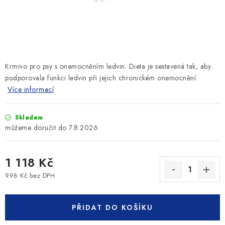
SLEVY
ZNAČKY
Ceník dopravy
Kontakty
Obchodní podmínky
Krmivo pro psy s onemocněním ledvin. Dieta je sestavená tak, aby
Podmínky ochrany osobních údajů
podporovala funkci ledvin při jejich chronickém onemocnění.
Více informací
Skladem
7.8.2026
1 118 Kč
998 Kč bez DPH
Měrná cena:
PŘIDAT DO KOŠÍKU