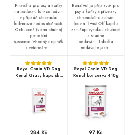
Pronefra pro psy a kočky
RenalVet je přípravek pro
na podporu funkce ledvin
psy a kočky s příznaky
v případě chronické
chronického selhání
ledvinové nedostatečnosti.
ledvin. Twist Off kapsle
Ochucená (velmi chutná)
zaručuje vysokou chutnost
perorální
a snadné
suspense. Vhodný doplněk
podávání. Tobolku
k veterinární...
podávejte jako...
Royal Canin VD Dog
Royal Canin VD Dog
Renal Gravy kapsičky
Renal konzerva 410g
12 x 100g
284 Kč
97 Kč