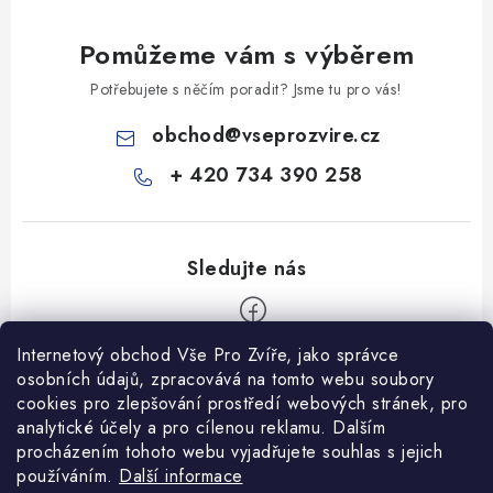
Pomůžeme vám s výběrem
Potřebujete s něčím poradit? Jsme tu pro vás!
obchod
@
vseprozvire.cz
+ 420 734 390 258
Internetový obchod Vše Pro Zvíře, jako správce
Z
osobních údajů, zpracovává na tomto webu soubory
á
cookies pro zlepšování prostředí webových stránek, pro
Informace pro Vás
analytické účely a pro cílenou reklamu. Dalším
p
procházením tohoto webu vyjadřujete souhlas s jejich
a
Ceník dopravy
používáním.
Další informace