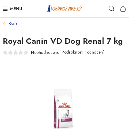
Přejít
Hleda
na
obsah
Renal
PSI
Royal Canin VD Dog Renal 7 kg
KOČKY
Podrobnosti hodnocení
Neohodnoceno
KONĚ
ANTIPARAZITIKA
PRO CHOVATELE
NA NEMOCI
KRÁLÍCI/HLODAVCI/PTÁCI