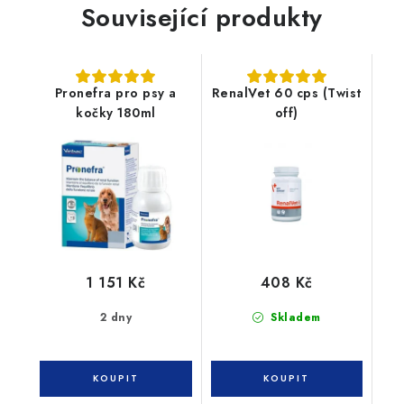
Související produkty
Pronefra pro psy a
RenalVet 60 cps (Twist
kočky 180ml
off)
1 151 Kč
408 Kč
2 dny
Skladem