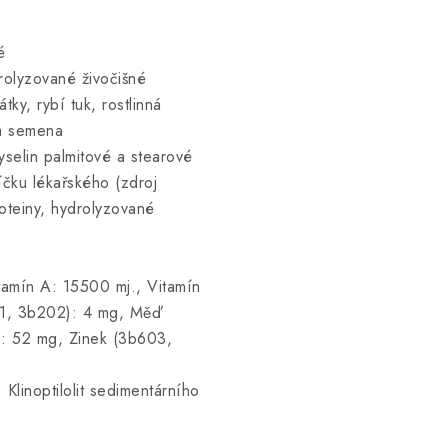
é
rolyzované živočišné
tky, rybí tuk, rostlinná
 a semena
kyselin palmitové a stearové
íčku lékařského (zdroj
roteiny, hydrolyzované
tamín A: 15500 mj., Vitamín
01, 3b202): 4 mg, Měď
: 52 mg, Zinek (3b603,
Klinoptilolit sedimentárního