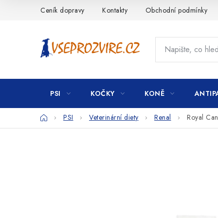
Přejít
Ceník dopravy
Kontakty
Obchodní podmínky
na
obsah
PSI
KOČKY
KONĚ
ANTIP
Domů
PSI
Veterinární diety
Renal
Royal Can