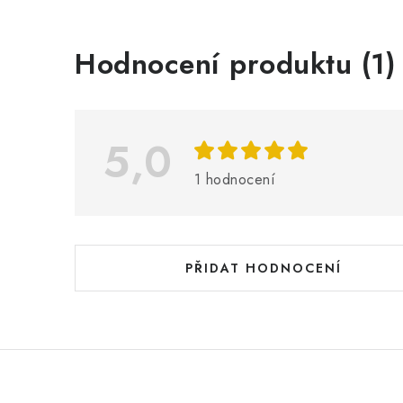
V
Hodnocení produktu (1)
ý
p
i
5,0
s
1 hodnocení
h
o
d
PŘIDAT HODNOCENÍ
n
o
c
e