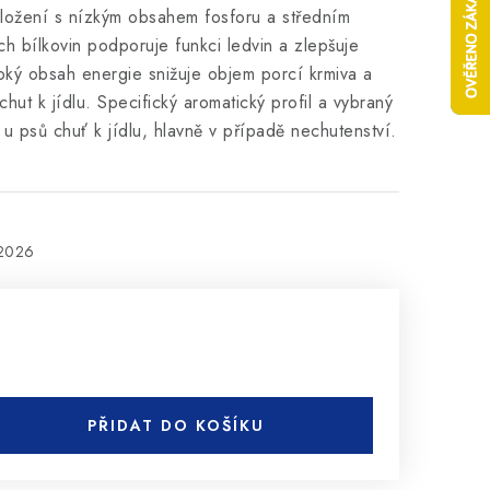
ení s nízkým obsahem fosforu a středním
ch bílkovin podporuje funkci ledvin a zlepšuje
soký obsah energie snižuje objem porcí krmiva a
ut k jídlu. Specifický aromatický profil a vybraný
 u psů chuť k jídlu, hlavně v případě nechutenství.
.2026
PŘIDAT DO KOŠÍKU