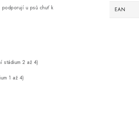
e podporují u psů chuť k
EAN
í stádium 2 až 4)
dium 1 až 4)