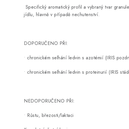
Specifický aromatický profil a vybraný tvar granul
jídlu, hlavně v případě nechutenství.
DOPORUČENO PŘI:
• chronickém selhání ledvin s azotémií (IRIS pozdn
• chronickém selhání ledvin s proteinurií (IRIS stá
NEDOPORUČENO PŘI:
• Růstu, březosti/laktaci