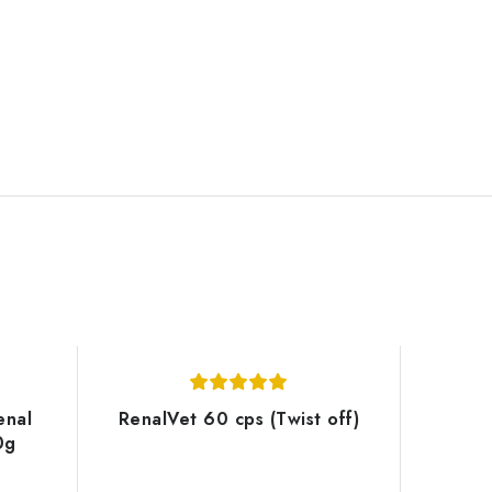
enal
RenalVet 60 cps (Twist off)
0g