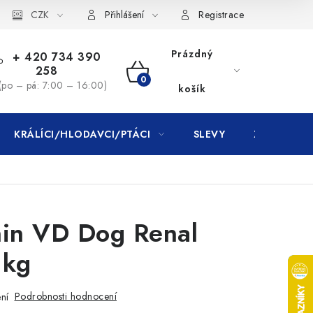
CZK
Přihlášení
Registrace
Prázdný
+ 420 734 390
258
NÁKUPNÍ
(po – pá: 7:00 – 16:00)
košík
KOŠÍK
KRÁLÍCI/HLODAVCI/PTÁCI
SLEVY
ZNAČKY
nin VD Dog Renal
 kg
Podrobnosti hodnocení
ní