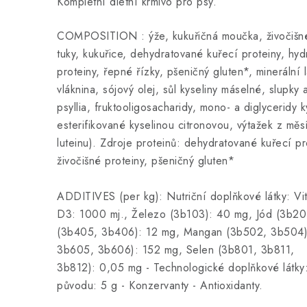
Kompletní dietní krmivo pro psy.
COMPOSITION : ýže, kukuřičná moučka, živočišn
tuky, kukuřice, dehydratované kuřecí proteiny, hyd
proteiny, řepné řízky, pšeničný gluten*, minerální lá
vláknina, sójový olej, sůl kyseliny máselné, slupky
psyllia, fruktooligosacharidy, mono- a diglyceridy 
esterifikované kyselinou citronovou, výtažek z měs
luteinu). Zdroje proteinů: dehydratované kuřecí p
živočišné proteiny, pšeničný gluten*
ADDITIVES (per kg): Nutriční doplňkové látky: Vi
D3: 1000 mj., Železo (3b103): 40 mg, Jód (3b2
(3b405, 3b406): 12 mg, Mangan (3b502, 3b504)
3b605, 3b606): 152 mg, Selen (3b801, 3b811,
3b812): 0,05 mg - Technologické doplňkové látky: 
původu: 5 g - Konzervanty - Antioxidanty.