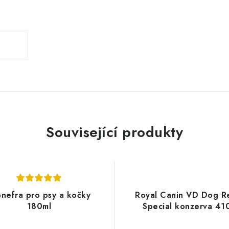
.
Související produkty
onefra pro psy a kočky
Royal Canin VD Dog R
180ml
Special konzerva 41