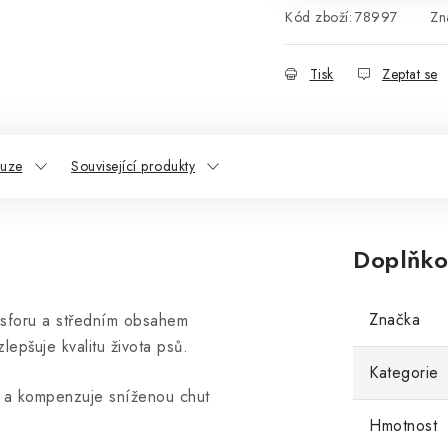
Kód zboží:
78997
Zn
Tisk
Zeptat se
kuze
Související produkty
Doplňko
Značka
foru a středním obsahem
zlepšuje kvalitu života psů.
Kategorie
 a kompenzuje sníženou chut
Hmotnost