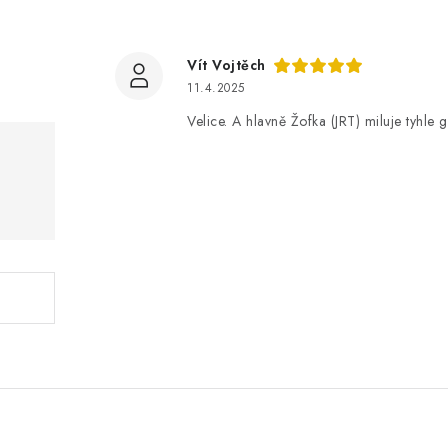
Vít Vojtěch
11.4.2025
Velice. A hlavně Žofka (JRT) miluje tyhle 