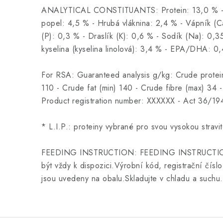
ANALYTICAL CONSTITUANTS: Protein: 13,0 % - 
popel: 4,5 % - Hrubá vláknina: 2,4 % - Vápník (C
(P): 0,3 % - Draslík (K): 0,6 % - Sodík (Na): 0,3
kyselina (kyselina linolová): 3,4 % - EPA/DHA: 0
For RSA: Guaranteed analysis g/kg: Crude protein
110 - Crude fat (min) 140 - Crude fibre (max) 34 
Product registration number: XXXXXX - Act 36/19
* L.I.P.: proteiny vybrané pro svou vysokou stravit
FEEDING INSTRUCTION: FEEDING INSTRUCTIONS
být vždy k dispozici.Výrobní kód, registrační číslo 
jsou uvedeny na obalu.Skladujte v chladu a suchu.