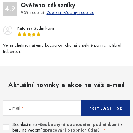
Ověřeno zákazníky
4.9
959
recenzí.
Zobrazit všechny recenze
Kateřina Sedmikova
Velmi chutné, našemu kocourovi chutná a pěkně po nich přibral
hubeňour.
Aktuální novinky a akce na váš e-mail
E-mail
PŘIHLÁSIT SE
Souhlasím se
všeobecnými obchodními podmínkami
a
beru na vědomí
zpracování osobních údajů
.