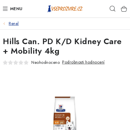
Přejít
Hleda
na
obsah
Renal
PSI
Hills Can. PD K/D Kidney Care
KOČKY
+ Mobility 4kg
KONĚ
Podrobnosti hodnocení
Neohodnoceno
ANTIPARAZITIKA
PRO CHOVATELE
NA NEMOCI
KRÁLÍCI/HLODAVCI/PTÁCI