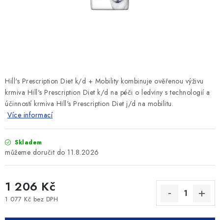
SLEVY
ZNAČKY
Ceník dopravy
Kontakty
Obchodní podmínky
Podmínky ochrany osobních údajů
Hill's Prescription Diet k/d + Mobility kombinuje ověřenou výživu
krmiva Hill's Prescription Diet k/d na péči o ledviny s technologií a
účinností krmiva Hill's Prescription Diet j/d na mobilitu.
Více informací
Skladem
11.8.2026
1 206 Kč
1 077 Kč bez DPH
Měrná cena: