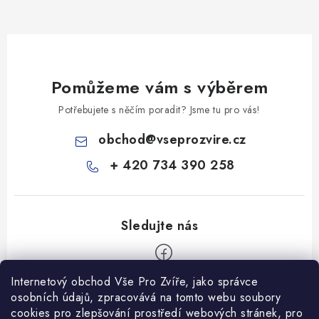
Pomůžeme vám s výběrem
Potřebujete s něčím poradit? Jsme tu pro vás!
obchod
@
vseprozvire.cz
+ 420 734 390 258
Internetový obchod Vše Pro Zvíře, jako správce
Z
osobních údajů, zpracovává na tomto webu soubory
á
cookies pro zlepšování prostředí webových stránek, pro