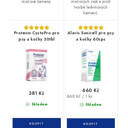
močové kameny.
močových cest a proti
tvorbě ledvinových
kamenů.
Protexin CystoPro pro
Alavis Sanicell pro psy
psy a kočky 30tbl
a kočky 60cps
660 Kč
381 Kč
Měrná
660 Kč / 1 ks
cena:
Skladem
Skladem