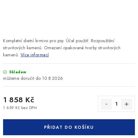
SLEVY
ZNAČKY
Ceník dopravy
Kontakty
Obchodní podmínky
Kompletní dietní krmivo pro psy. Účel použití: Rozpouštění
Podmínky ochrany osobních údajů
struvitových kamenů. Omezení opakované tvorby struvitových
kamenů.
Více informací
Skladem
10.8.2026
1 858 Kč
1 659 Kč bez DPH
Měrná cena:
PŘIDAT DO KOŠÍKU