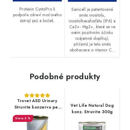
Protexin CystoPro k
Sanicell je patentovaná
podpoře zdraví močového
směs inositolu,
ústrojí psů a koček.
inositolhexafosfátu (IP6) a
Ca2+- Mg2+, které se ve
svém pozitivním účinku
vzájemně doplňují,
přičemž je tato směs
obohacena o vitamin C...
Podobné produkty
Trovet ASD Urinary
Vet Life Natural Dog
Struvite konzerva pes
konz. Struvite 300g
12x400g
5 %