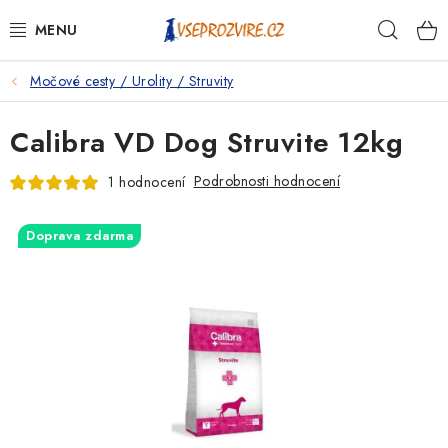
Přejít
Hleda
na
obsah
Močové cesty / Urolity / Struvity
PSI
Calibra VD Dog Struvite 12kg
KOČKY
Podrobnosti hodnocení
1 hodnocení
KONĚ
Doprava zdarma
ANTIPARAZITIKA
PRO CHOVATELE
NA NEMOCI
KRÁLÍCI/HLODAVCI/PTÁCI