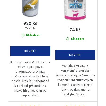
920 Kč
976 Kč
74 Kč
Skladem
Skladem
Krmivo Trovet ASD urinary
Vet Life Struvite je
struvite pro psy s
kompletní dietetické
diagnózou urolitázy
krmivo pro psy určené pro
způsobená struvity. Nízký
rozpouštění struvitových
obsah draslíku napomáhá
kamenů a snížení rizika
k udržení pH moči na
jejich opakovaného
nízké hladině. Krmivo
výskytu. Nízká...
napomáhá...