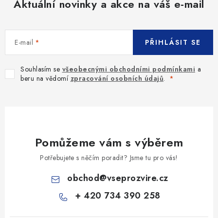
Aktuální novinky a akce na váš e-mail
E-mail
PŘIHLÁSIT SE
Souhlasím se
všeobecnými obchodními podmínkami
a
beru na vědomí
zpracování osobních údajů
.
Pomůžeme vám s výběrem
Potřebujete s něčím poradit? Jsme tu pro vás!
obchod
@
vseprozvire.cz
+ 420 734 390 258