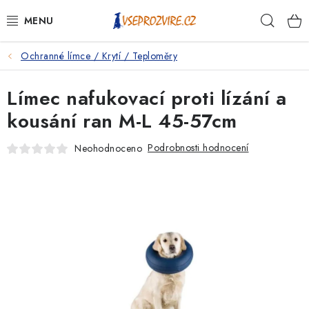
Přejít
Hleda
na
obsah
Ochranné límce / Krytí / Teploměry
PSI
Límec nafukovací proti lízání a
KOČKY
kousání ran M-L 45-57cm
KONĚ
Podrobnosti hodnocení
Neohodnoceno
ANTIPARAZITIKA
PRO CHOVATELE
NA NEMOCI
KRÁLÍCI/HLODAVCI/PTÁCI