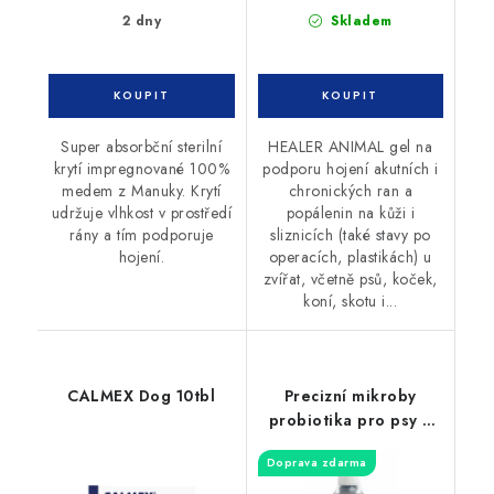
2 dny
Skladem
Super absorbční sterilní
HEALER ANIMAL gel na
krytí impregnované 100%
podporu hojení akutních i
medem z Manuky. Krytí
chronických ran a
udržuje vlhkost v prostředí
popálenin na kůži i
rány a tím podporuje
sliznicích (také stavy po
hojení.
operacích, plastikách) u
zvířat, včetně psů, koček,
koní, skotu i...
CALMEX Dog 10tbl
Precizní mikroby
probiotika pro psy a
kočky 300ml
Doprava zdarma