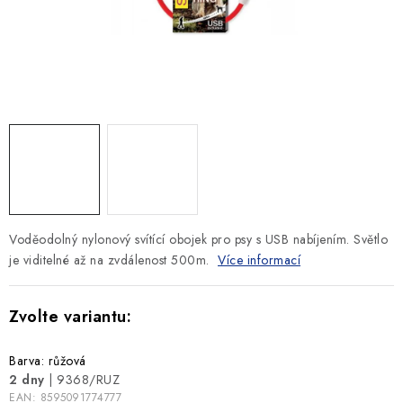
SLEVY
ZNAČKY
Ceník dopravy
Kontakty
Obchodní podmínky
Podmínky ochrany osobních údajů
Voděodolný nylonový svítící obojek pro psy s USB nabíjením. Světlo
je viditelné až na zvdálenost 500m.
Více informací
Barva: růžová
2 dny
| 9368/RUZ
EAN:
8595091774777