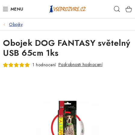
Přejít
Hleda
na
obsah
Obojky
PSI
Obojek DOG FANTASY světelný
KOČKY
USB 65cm 1ks
KONĚ
Podrobnosti hodnocení
1 hodnocení
ANTIPARAZITIKA
PRO CHOVATELE
NA NEMOCI
KRÁLÍCI/HLODAVCI/PTÁCI