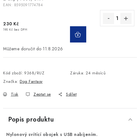
EAN:
8595091774784
230 Kč
190 Kč bez DPH
11.8.2026
Kód zboží:
9368/RUZ
Záruka
:
24 měsíců
Značka:
Dog Fantasy
Tisk
Zeptat se
Sdílet
Popis produktu
Nylonový svítící obojek s USB nabíjením.