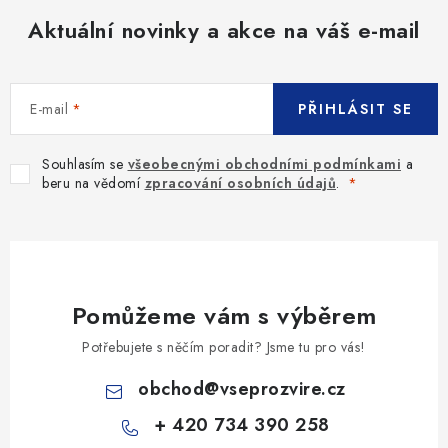
Aktuální novinky a akce na váš e-mail
E-mail
PŘIHLÁSIT SE
Souhlasím se
všeobecnými obchodními podmínkami
a
beru na vědomí
zpracování osobních údajů
.
Pomůžeme vám s výběrem
Potřebujete s něčím poradit? Jsme tu pro vás!
obchod
@
vseprozvire.cz
+ 420 734 390 258