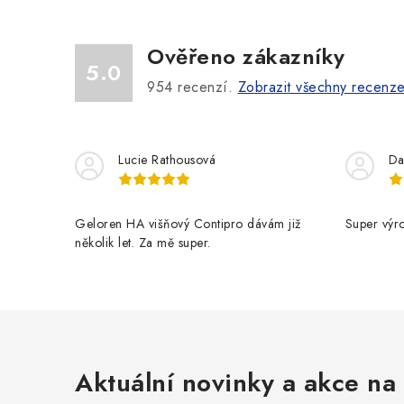
Ověřeno zákazníky
5.0
954
recenzí.
Zobrazit všechny recenz
Lucie Rathousová
Da
Geloren HA višňový Contipro dávám již
Super výr
několik let. Za mě super.
Aktuální novinky a akce na 