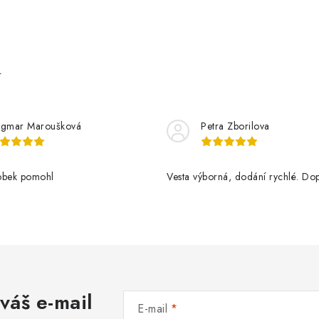
e
gmar Maroušková
Petra Zborilova
obek pomohl
Vesta výborná, dodání rychlé. Dop
váš e-mail
E-mail