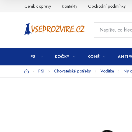
Přejít
Ceník dopravy
Kontakty
Obchodní podmínky
na
obsah
PSI
KOČKY
KONĚ
ANTIP
Domů
PSI
Chovatelské potřeby
Vodítka
Nyl