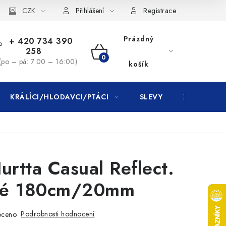
CZK
Přihlášení
Registrace
Prázdný
+ 420 734 390
258
NÁKUPNÍ
(po – pá: 7:00 – 16:00)
košík
KOŠÍK
KRÁLÍCI/HLODAVCI/PTÁCI
SLEVY
ZNAČKY
urtta Casual Reflect.
né 180cm/20mm
Podrobnosti hodnocení
oceno