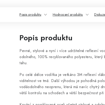
Popis produktu
Hodnocení produktu
Diskuz
Popis produktu
Pevné, stylové a nyní i více udržitelné reflexní 
odolného, 100% recyklovaného polyesteru, který by
tahu.
Po celé délce vodítka je vetkáno 3M reflexní vlákn
viditelnost ve tmě. Další výhodou je pohodlná pols
voděodolného neoprenu, která má navíc chytrý dr
větší kontrolu na schodech a větší bezpečnost při
Kování z poniklované oceli včetně stylové a odoln