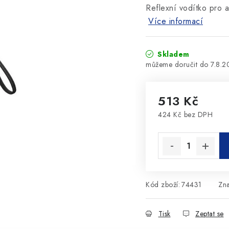
Reflexní vodítko pro a
Více informací
Skladem
7.8.
513 Kč
424 Kč bez DPH
Měrná cena:
Kód zboží:
74431
Zn
Tisk
Zeptat se