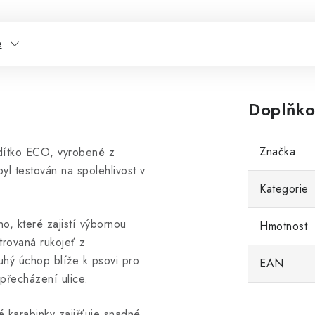
e
Doplňko
Značka
vodítko ECO, vyrobené z
l testován na spolehlivost v
Kategorie
o, které zajistí výbornou
Hmotnost
trovaná rukojeť z
uhý úchop blíže k psovi pro
EAN
 přecházení ulice.
é karabinky zajišťuje snadné