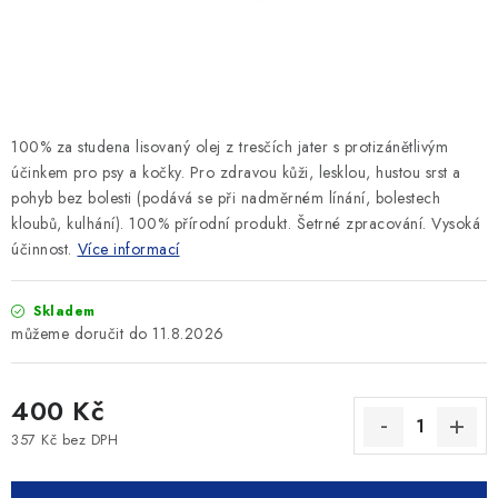
SLEVY
ZNAČKY
Ceník dopravy
Kontakty
Obchodní podmínky
100% za studena lisovaný olej z tresčích jater s protizánětlivým
Podmínky ochrany osobních údajů
účinkem pro psy a kočky. Pro zdravou kůži, lesklou, hustou srst a
pohyb bez bolesti (podává se při nadměrném línání, bolestech
kloubů, kulhání). 100% přírodní produkt. Šetrné zpracování. Vysoká
účinnost.
Více informací
Skladem
11.8.2026
400 Kč
357 Kč bez DPH
Měrná cena: