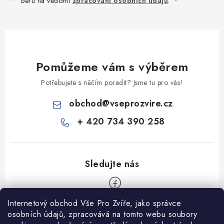
beru na vědomí
zpracování osobních údajů
.
Pomůžeme vám s výběrem
Potřebujete s něčím poradit? Jsme tu pro vás!
obchod
@
vseprozvire.cz
+ 420 734 390 258
Internetový obchod Vše Pro Zvíře, jako správce
Z
osobních údajů, zpracovává na tomto webu soubory