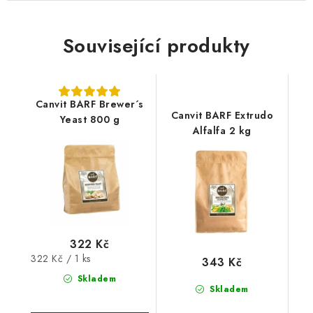
Související produkty
Canvit BARF Brewer´s
Canvit BARF Extrudo
Yeast 800 g
Alfalfa 2 kg
322 Kč
Měrná
322 Kč / 1 ks
343 Kč
cena:
Skladem
Skladem