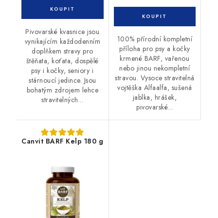
Pivovarské kvasnice jsou
100% přírodní kompletní
vynikajícím každodenním
příloha pro psy a kočky
doplňkem stravy pro
krmené BARF, vařenou
štěňata, koťata, dospělé
nebo jinou nekompletní
psy i kočky, seniory i
stravou. Vysoce stravitelná
stárnoucí jedince. Jsou
vojtěška Alfaalfa, sušená
bohatým zdrojem lehce
jablka, hrášek,
stravitelných...
pivovarské...
Canvit BARF Kelp 180 g