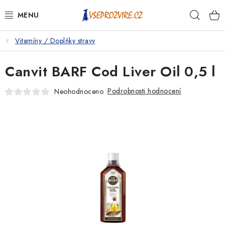
Přejít
Hleda
na
obsah
Vitamíny / Doplňky stravy
PSI
Canvit BARF Cod Liver Oil 0,5 l
KOČKY
Podrobnosti hodnocení
Neohodnoceno
KONĚ
ANTIPARAZITIKA
PRO CHOVATELE
NA NEMOCI
KRÁLÍCI/HLODAVCI/PTÁCI