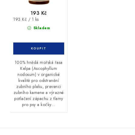
193 Kč
Měrná
193 Kč / 1 ks
cena:
Skladem
100% hnědá mořská řasa
Kelpa (Ascophyllum
nodosum) v organické
kvalitě pro odstranění
zubního plaku, prevenci
zubního kamene a výrazné
potlačení zápachu z tlamy
pro psy a kočky....