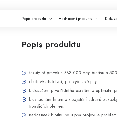
Popis produktu
Hodnocení produktu
Diskuz
Popis produktu
tekutý přípravek s 333 000 mcg biotinu a 500
chuťově atraktivní, pro vybíravé psy,
k dosažení prvotřídního osrstění a optimální 
k usnadnění línání a k zajištění zdravé pokož
trpasličích plemen,
nedostatek biotinu se u psů projevuje problémy 