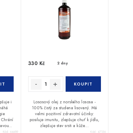
330 Kč
2 dny
šuje i
Lososový olej z norského lososa -
omáhá
100% čistý za studena lisovaný. Má
gie
velmi pozitivní zdravotní účinky:
 Chrání
posiluje imunitu, zlepšuje chuť k jídlu,
avou...
zlepšuje stav srsti a kůže....
Kód:
64489
Kód:
47156