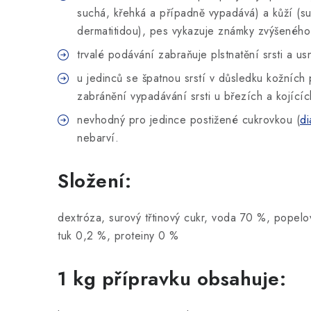
suchá, křehká a případně vypadává) a kůží (s
dermatitidou), pes vykazuje známky zvýšeného
trvalé podávání zabraňuje plstnatění srsti a u
u jedinců se špatnou srstí v důsledku kožníc
zabránění vypadávání srsti u březích a kojícíc
nevhodný pro jedince postižené cukrovkou (
di
nebarví.
Složení:
dextróza, surový třtinový cukr, voda 70 %, popelo
tuk 0,2 %, proteiny 0 %
1 kg přípravku obsahuje: