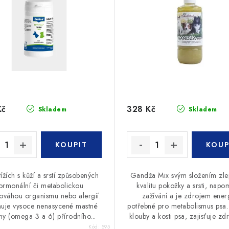
Kč
328 Kč
Skladem
Skladem
tížích s kůží a srstí způsobených
Gandža Mix svým složením zlep
ormonální či metabolickou
kvalitu pokožky a srsti, nap
ováhou organismu nebo alergií.
zažívání a je zdrojem ener
uje vysoce nenasycené mastné
potřebné pro metabolismus psa.
iny (omega 3 a 6) přírodního...
klouby a kosti psa, zajisťuje zdr
Kód:
595