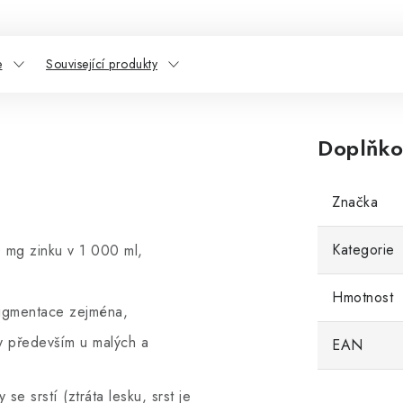
e
Související produkty
Doplňko
Značka
Kategorie
 mg zinku v 1 000 ml,
Hmotnost
pigmentace zejména,
ky především u malých a
EAN
se srstí (ztráta lesku, srst je