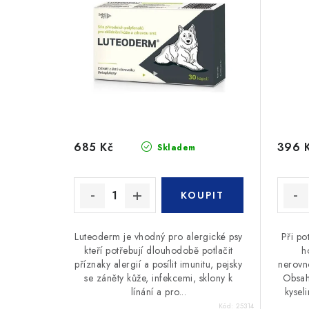
685 Kč
396 
Skladem
Luteoderm je vhodný pro alergické psy
Při po
kteří potřebují dlouhodobě potlačit
h
příznaky alergií a posílit imunitu, pejsky
nerovn
se záněty kůže, infekcemi, sklony k
Obsah
línání a pro...
kysel
Kód:
25314