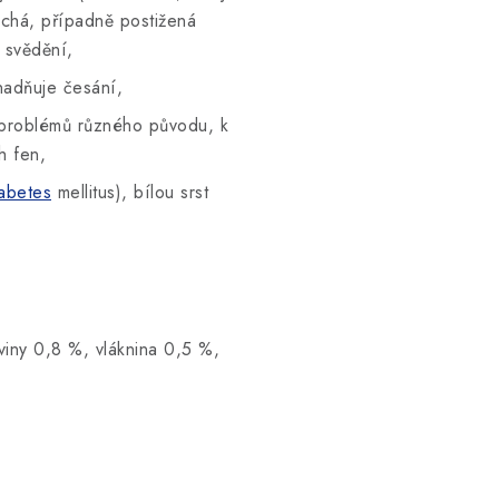
uchá, případně postižená
 svědění,
snadňuje česání,
h problémů různého původu, k
h fen,
abetes
mellitus), bílou srst
viny 0,8 %, vláknina 0,5 %,