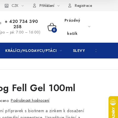
CZK
Přihlášení
Registrace
Prázdný
+ 420 734 390
258
NÁKUPNÍ
(po – pá: 7:00 – 16:00)
košík
KOŠÍK
KRÁLÍCI/HLODAVCI/PTÁCI
SLEVY
ZNAČKY
g Fell Gel 100ml
Podrobnosti hodnocení
oceno
vní přípravek s biotinem a zinkem k dosažení
a optimální pigmentace. Usnadňuje línání a