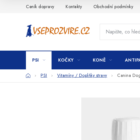
Přejít
Ceník dopravy
Kontakty
Obchodní podmínky
na
obsah
PSI
KOČKY
KONĚ
ANTIP
Domů
PSI
Vitamíny / Doplňky stravy
Canina Dog