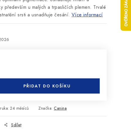
ky především u malých a trpasličích plemen. Trvalé
tnatění srsti a usnadňuje česání.
Více informací
.2026
PŘIDAT DO KOŠÍKU
ruka
:
24 měsíců
Značka:
Canina
Sdílet