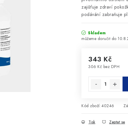
zajišťuje zdraví pokož
podávání zabraňuje pls
Skladem
10.8
343 Kč
306 Kč bez DPH
Měrná cena:
Kód zboží:
40246
Zá
Tisk
Zeptat se