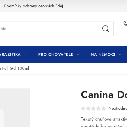
Podmínky ochrany osobních údajů
ARAZITIKA
PRO CHOVATELE
NA NEMOCI
 Fell Gel 100ml
Canina Do
Neohodn
Tekutý chuťově atrakti
prvotřídního osrstění 