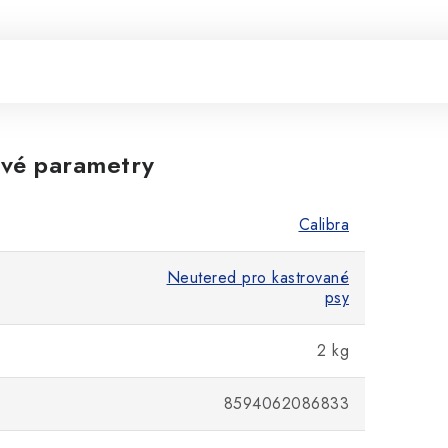
vé parametry
Calibra
Neutered pro kastrované
psy
2 kg
8594062086833