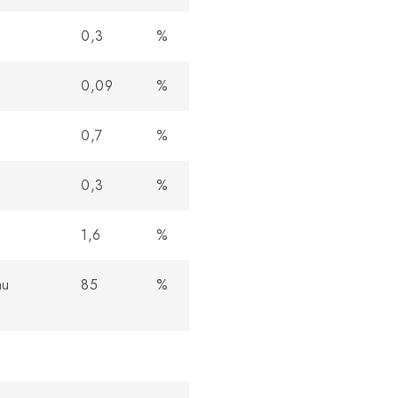
0,3
%
0,09
%
0,7
%
0,3
%
1,6
%
hu
85
%