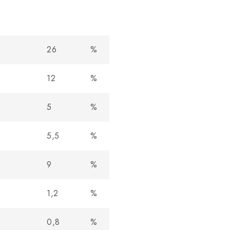
26
%
12
%
5
%
5,5
%
9
%
1,2
%
0,8
%