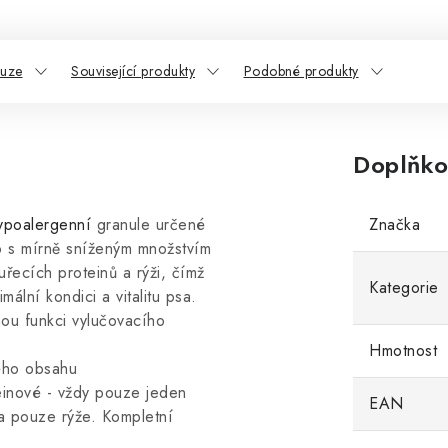
kuze
Související produkty
Podobné produkty
Doplňko
ypoalergenní
granule určené
Značka
o s mírně sníženým množstvím
uřecích proteinů a rýži, čímž
Kategorie
ální kondici a vitalitu psa.
ou funkci vylučovacího
Hmotnost
vého obsahu
einové - vždy pouze jeden
EAN
na pouze rýže. Kompletní