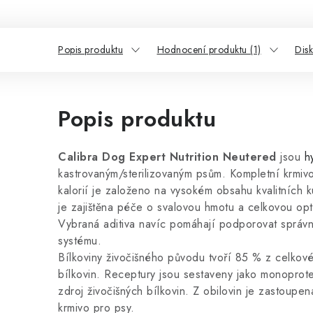
Popis produktu
Hodnocení produktu (1)
Dis
Popis produktu
Calibra Dog Expert Nutrition Neutered
jsou
h
kastrovaným/sterilizovaným psům. Kompletní krmiv
kalorií je založeno na vysokém obsahu kvalitních k
je zajištěna péče o svalovou hmotu a celkovou optim
Vybraná aditiva navíc pomáhají podporovat správn
systému.
Bílkoviny živočišného původu tvoří 85 % z celko
bílkovin. Receptury jsou sestaveny jako monoprot
zdroj živočišných bílkovin. Z obilovin je zastoupe
krmivo pro psy.