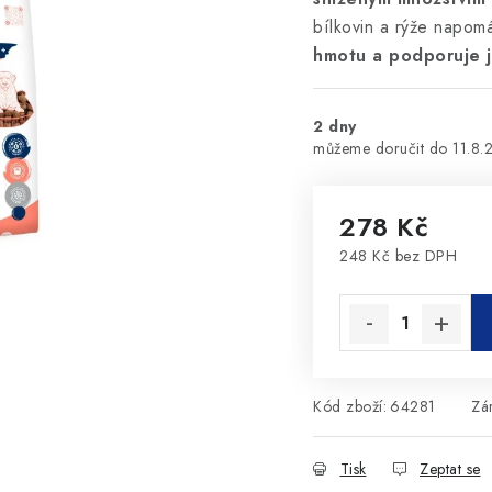
bílkovin a rýže napo
hmotu a podporuje je
2 dny
11.8.
278 Kč
248 Kč bez DPH
Měrná cena:
Kód zboží:
64281
Zá
Tisk
Zeptat se