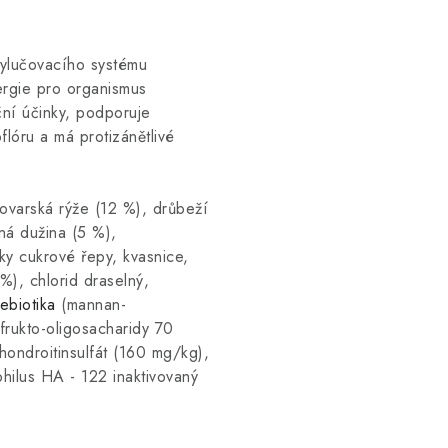
 vylučovacího systému
nergie pro organismus
ční účinky, podporuje
flóru a má protizánětlivé
vovarská rýže (12 %), drůbeží
ná dužina (5 %),
ky cukrové řepy, kvasnice,
%), chlorid draselný,
ebiotika
(mannan-
rukto-oligosacharidy 70
ondroitinsulfát (160 mg/kg),
hilus HA - 122 inaktivovaný