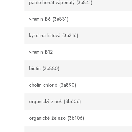
pantothenát vápenatý (3a841)
vitamin B6 (3a831)
kyselina listová (3a316)
vitamin B12
biotin (3a880)
cholin chlorid (3a890)
organický zinek (3b606)
organické železo (3b106)