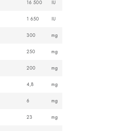
16 500
IU
1 650
IU
300
mg
250
mg
200
mg
4,8
mg
6
mg
23
mg