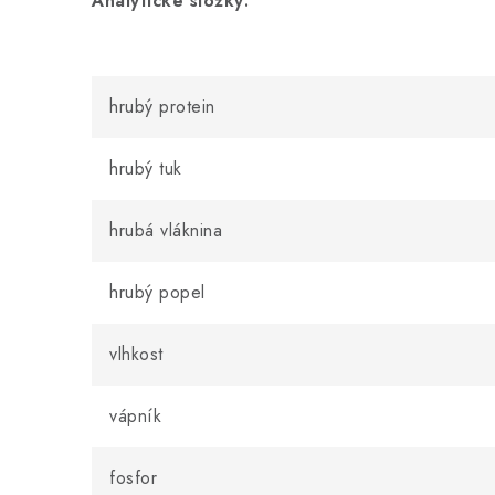
Analytické složky:
hrubý protein
hrubý tuk
hrubá vláknina
hrubý popel
vlhkost
vápník
fosfor