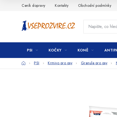
Přejít
Ceník dopravy
Kontakty
Obchodní podmínky
na
obsah
PSI
KOČKY
KONĚ
ANTIP
Domů
PSI
Krmivo pro psy
Granule pro psy