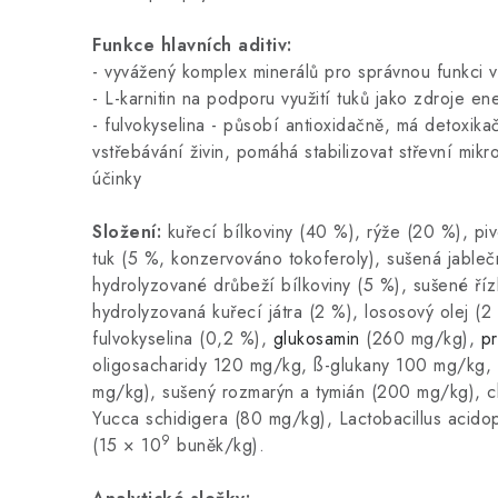
Funkce hlavních aditiv:
- vyvážený komplex minerálů pro správnou funkci
- L-karnitin na podporu využití tuků jako zdroje e
- fulvokyselina - působí antioxidačně, má detoxika
vstřebávání živin, pomáhá stabilizovat střevní mikro
účinky
Složení:
kuřecí bílkoviny (40 %), rýže (20 %), pi
tuk (5 %, konzervováno tokoferoly), sušená jableč
hydrolyzované drůbeží bílkoviny (5 %), sušené říz
hydrolyzovaná kuřecí játra (2 %), lososový olej (2 
fulvokyselina (0,2 %),
glukosamin
(260 mg/kg),
pr
oligosacharidy 120 mg/kg, ß-glukany 100 mg/kg, f
mg/kg), sušený rozmarýn a tymián (200 mg/kg), ch
Yucca schidigera (80 mg/kg), Lactobacillus acidop
9
(15 × 10
buněk/kg).