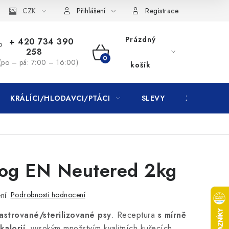
CZK
Přihlášení
Registrace
Prázdný
+ 420 734 390
258
NÁKUPNÍ
(po – pá: 7:00 – 16:00)
košík
KOŠÍK
KRÁLÍCI/HLODAVCI/PTÁCI
SLEVY
ZNAČKY
Dog EN Neutered 2kg
Podrobnosti hodnocení
ní
astrované/sterilizované psy
. Receptura
s mírně
kalorií
, vysokým množstvím kvalitních kuřecích