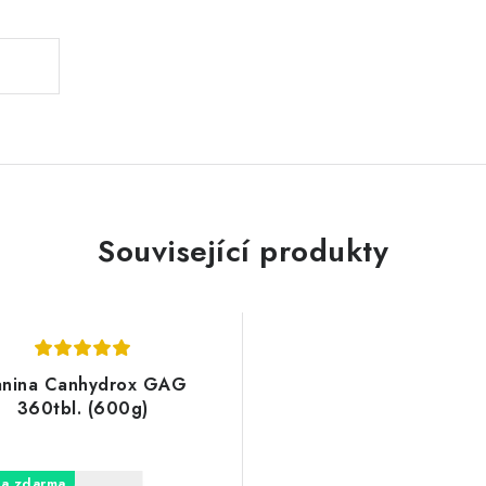
Související produkty
nina Canhydrox GAG
360tbl. (600g)
a zdarma