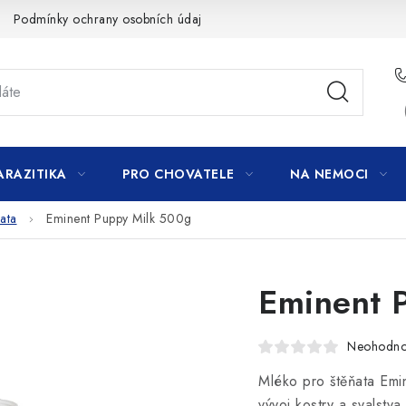
Podmínky ochrany osobních údajů
ARAZITIKA
PRO CHOVATELE
NA NEMOCI
ata
Eminent Puppy Milk 500g
Eminent 
Neohodn
Mléko pro štěňata Emin
vývoj kostry a svalstva