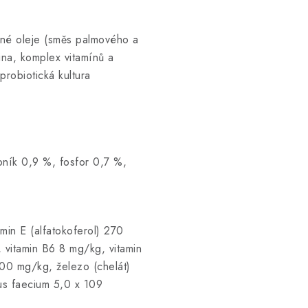
nné oleje (směs palmového a
ina, komplex vitamínů a
probiotická kultura
pník 0,9 %, fosfor 0,7 %,
min E (alfatokoferol) 270
 vitamin B6 8 mg/kg, vitamin
00 mg/kg, železo (chelát)
us faecium 5,0 x 109