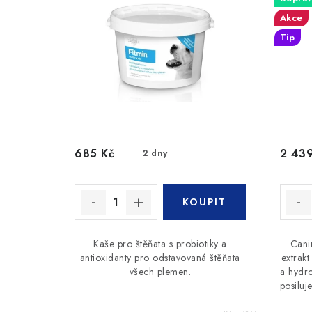
Akce
Tip
685 Kč
2 439
2 dny
Kaše pro štěňata s probiotiky a
Cani
antioxidanty pro odstavovaná štěňata
extrak
všech plemen.
a hydro
posiluj