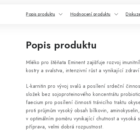
Popis produktu
Hodnocení produktu
Diskuz
Popis produktu
Mléko pro štěňata Eminent zajišťuje rozvoj imunitn
kostry a svalstva, intenzivní růst a vynikající zdrav
L-karnitin pro vývoj svalů a posílení srdeční činn
složek bez sojoproteinového koncentrátu probioti
faecium pro posílení činnosti trávicího traktu ok
proti průjmům vysoký obsah bílkovin, aminokyselin,
v optimálním poměru vynikající chutnost a vysoká s
příprava, velmi dobrá rozpustnost.