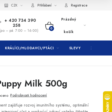
CZK
Přihlášení
Registrace
Prázdný
+ 420 734 390
258
NÁKUPNÍ
(po – pá: 7:00 – 16:00)
košík
KOŠÍK
KRÁLÍCI/HLODAVCI/PTÁCI
SLEVY
ZNAČKY
Puppy Milk 500g
Podrobnosti hodnocení
oceno
ent zajišťuje rozvoj imunitního systému, optimální
, intenzivní růst a vynikající zdraví vašeho štěněte.