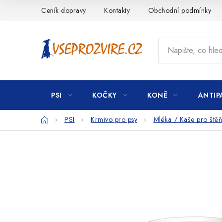
Přejít
Ceník dopravy
Kontakty
Obchodní podmínky
na
obsah
PSI
KOČKY
KONĚ
ANTIP
Domů
PSI
Krmivo pro psy
Mléka / Kaše pro štěň