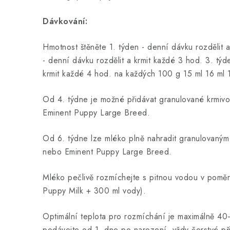
Dávkování:
Hmotnost štěněte
1. týden - denní dávku rozdělit 
- denní dávku rozdělit a krmit každé 3 hod. 3. týd
krmit každé 4 hod. na každých 100 g 15 ml 16 ml 
Od 4. týdne je možné přidávat granulované krmiv
Eminent Puppy Large Breed.
Od 6. týdne lze mléko plně nahradit granulovaný
nebo Eminent Puppy Large Breed.
Mléko pečlivě rozmíchejte s pitnou vodou v poměr
Puppy Milk + 300 ml vody).
Optimální teplota pro rozmíchání je maximálně 4
podávejte od 1. dne po narození, vždy čerstvé př