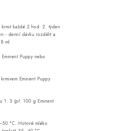
a krmit každé 2 hod. 2. týden
en - denní dávku rozdělit a
18 ml
o Eminent Puppy nebo
m krmivem Eminent Puppy
u 1: 3 (př. 100 g Eminent
0–50 °C. Hotové mléko
i teplotě 35–40 °C.