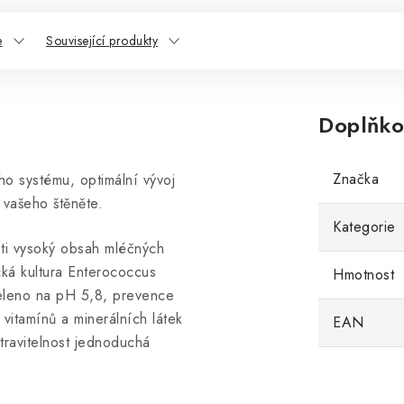
e
Související produkty
Doplňko
Značka
ího systému, optimální vývoj
í vašeho štěněte.
Kategorie
osti vysoký obsah mléčných
cká kultura Enterococcus
Hmotnost
yseleno na pH 5,8, prevence
 vitamínů a minerálních látek
EAN
travitelnost jednoduchá