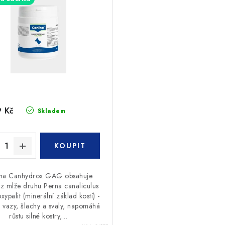
 Kč
Skladem
na Canhydrox GAG obsahuje
t z mlže druhu Perna canaliculus
xypalit (minerální základ kostí) -
e vazy, šlachy a svaly, napomáhá
růstu silné kostry,...