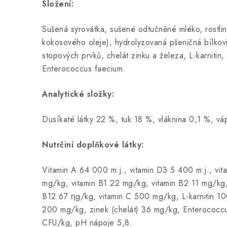
Složení:
Sušená syrovátka, sušené odtučněné mléko, rostli
kokosového oleje), hydrolyzovaná pšeničná bílkov
stopových prvků, chelát zinku a železa, L-karnitin, 
Enterococcus faecium.
Analytické složky:
Dusíkaté látky 22 %, tuk 18 %, vláknina 0,1 %, vá
Nutrčiní doplňkové látky:
Vitamin A 64 000 m.j., vitamin D3 5 400 m.j., vita
mg/kg, vitamin B1 22 mg/kg, vitamin B2 11 mg/kg,
B12 67 ηg/kg, vitamin C 500 mg/kg, L-karnitin 10
200 mg/kg, zinek (chelát) 36 mg/kg, Enterococc
CFU/kg, pH nápoje 5,8.