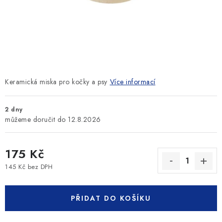
SLEVY
ZNAČKY
Ceník dopravy
Kontakty
Obchodní podmínky
Podmínky ochrany osobních údajů
Keramická miska pro kočky a psy
Více informací
2 dny
12.8.2026
175 Kč
145 Kč bez DPH
Měrná cena:
PŘIDAT DO KOŠÍKU