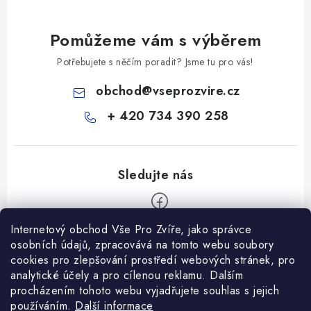
Pomůžeme vám s výběrem
Potřebujete s něčím poradit? Jsme tu pro vás!
obchod
@
vseprozvire.cz
+ 420 734 390 258
Internetový obchod Vše Pro Zvíře, jako správce
Z
osobních údajů, zpracovává na tomto webu soubory
á
cookies pro zlepšování prostředí webových stránek, pro
Informace pro Vás
analytické účely a pro cílenou reklamu. Dalším
p
procházením tohoto webu vyjadřujete souhlas s jejich
a
Ceník dopravy
používáním.
Další informace