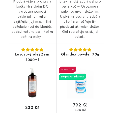
Kloubní výživa pro psy a
Enzymatický zubní gel pro
kočky Hyalutidin DC
psy a kočky Orozyme s
vyrobena pomocí
patentovaných složením.
bakteriálních kultur
Ulpívá na povrchu zubů a
zajišťující její maximální
dásní a umožňuje tím
vstřebatelnost do kloubů,
působení aktivních složek.
postaví vašeho psa i kočku
Gel rozrušuje existující
opět na nohy....
zubní...
Lososový olej Zeus
Glandex powder 70g
1000ml
1 %
Doprava zdarma
792 Kč
330 Kč
805 Kč