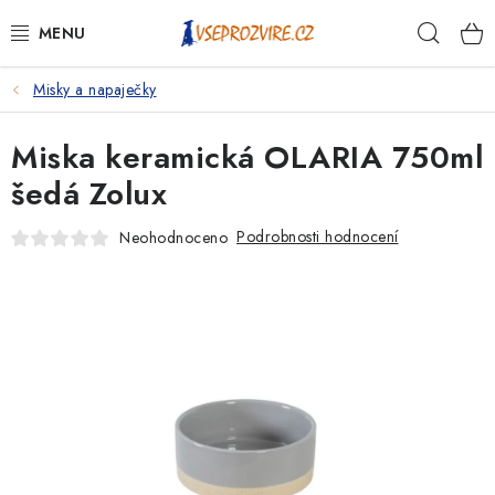
Přejít
Hleda
na
obsah
Misky a napaječky
PSI
Miska keramická OLARIA 750ml
KOČKY
šedá Zolux
KONĚ
Podrobnosti hodnocení
Neohodnoceno
ANTIPARAZITIKA
PRO CHOVATELE
NA NEMOCI
KRÁLÍCI/HLODAVCI/PTÁCI