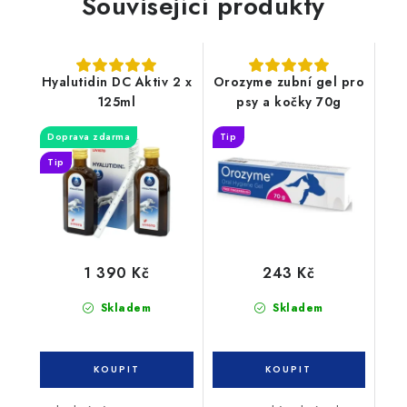
Související produkty
Hyalutidin DC Aktiv 2 x
Orozyme zubní gel pro
125ml
psy a kočky 70g
Doprava zdarma
Tip
Tip
1 390 Kč
243 Kč
Skladem
Skladem