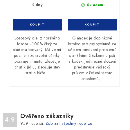
2 dny
Skladem
Lososový olej z norského
Glandex je doplňkové
lososa - 100% čistý za
krmivo pro psy vyvinuté za
studena lisovaný. Má velmi
účelem omezení problémů
pozitivní zdravotní účinky:
s análními žlázkami u psů
posiluje imunitu, zlepšuje
a koček. Jedinečné složení
chuť k jídlu, zlepšuje stav
představuje vědecký
srsti a kůže....
průlom v řešení těchto
problémů,...
Ověřeno zákazníky
4.9
959
recenzí.
Zobrazit všechny recenze