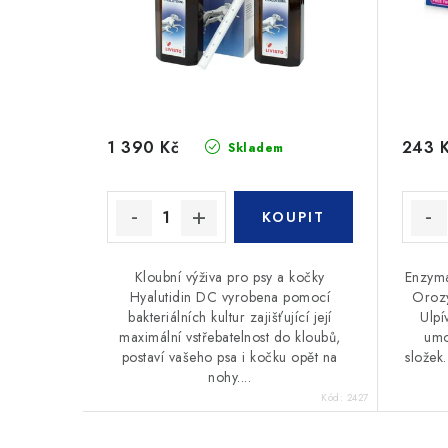
1 390 Kč
243 
Skladem
Kloubní výživa pro psy a kočky
Enzyma
Hyalutidin DC vyrobena pomocí
Orozy
bakteriálních kultur zajišťující její
Ulpí
maximální vstřebatelnost do kloubů,
umo
postaví vašeho psa i kočku opět na
složek.
nohy....
Kód:
2427