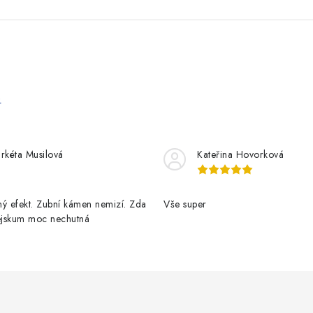
e
rkéta Musilová
Kateřina Hovorková
ý efekt. Zubní kámen nemizí. Zda
Vše super
pejskum moc nechutná