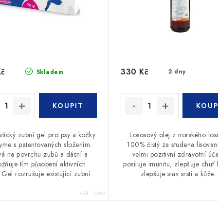
Kč
330 Kč
2 dny
Skladem
tický zubní gel pro psy a kočky
Lososový olej z norského los
me s patentovaných složením.
100% čistý za studena lisova
vá na povrchu zubů a dásní a
velmi pozitivní zdravotní úči
žňuje tím působení aktivních
posiluje imunitu, zlepšuje chuť k
 Gel rozrušuje existující zubní...
zlepšuje stav srsti a kůže...
Kód:
15392