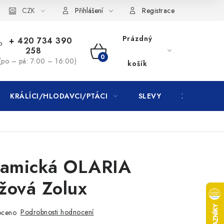
CZK
Přihlášení
Registrace
Prázdný
+ 420 734 390
258
NÁKUPNÍ
(po – pá: 7:00 – 16:00)
košík
KOŠÍK
KRÁLÍCI/HLODAVCI/PTÁCI
SLEVY
ZNAČKY
ramická OLARIA
žová Zolux
Podrobnosti hodnocení
oceno