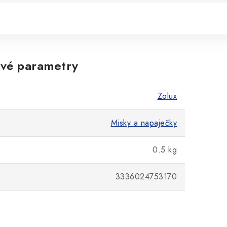
vé parametry
Zolux
Misky a napaječky
0.5 kg
3336024753170