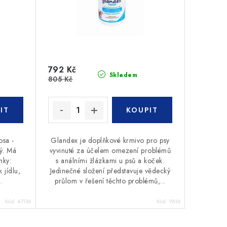
792 Kč
Skladem
805 Kč
osa -
Glandex je doplňkové krmivo pro psy
ný. Má
vyvinuté za účelem omezení problémů
nky:
s análními žlázkami u psů a koček.
 jídlu,
Jedinečné složení představuje vědecký
.
průlom v řešení těchto problémů,...
Kód:
47156
Kód:
9836