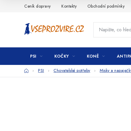
Přejít
Ceník dopravy
Kontakty
Obchodní podmínky
na
obsah
PSI
KOČKY
KONĚ
ANTIP
Domů
PSI
Chovatelské potřeby
Misky a napaječk