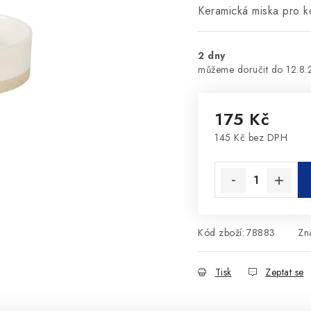
Keramická miska pro k
2 dny
12.8
175 Kč
145 Kč bez DPH
Měrná cena:
Kód zboží:
78883
Zn
Tisk
Zeptat se