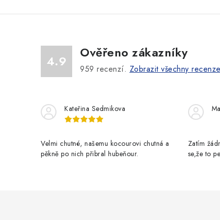
Ověřeno zákazníky
4.9
959
recenzí.
Zobrazit všechny recenz
Kateřina Sedmikova
Ma
Velmi chutné, našemu kocourovi chutná a
Zatím žádn
pěkně po nich přibral hubeňour.
se,že to 