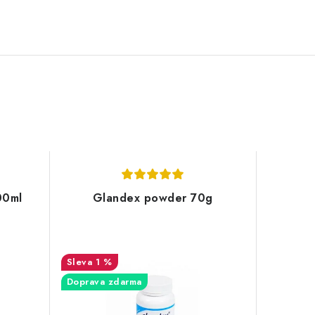
00ml
Glandex powder 70g
1 %
Doprava zdarma