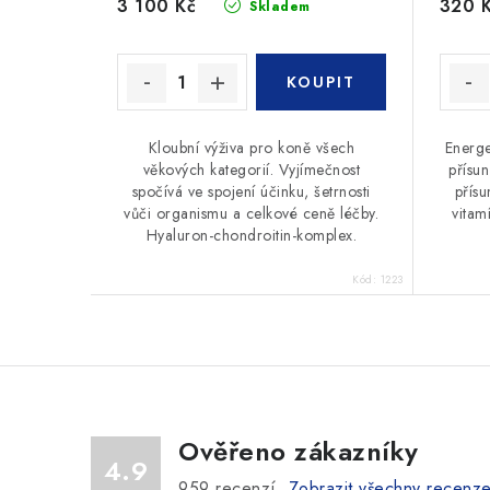
3 100 Kč
320 
Skladem
Kloubní výživa pro koně všech
Energe
věkových kategorií. Vyjímečnost
přísun
spočívá ve spojení účinku, šetrnosti
přísu
vůči organismu a celkové ceně léčby.
vitam
Hyaluron-chondroitin-komplex.
Kód:
1223
Ověřeno zákazníky
4.9
959
recenzí.
Zobrazit všechny recenz