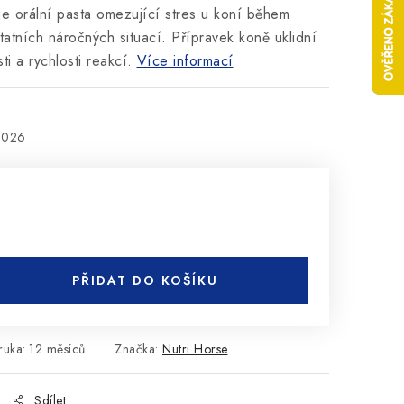
je orální pasta omezující stres u koní během
atních náročných situací. Přípravek koně uklidní
i a rychlosti reakcí.
Více informací
2026
PŘIDAT DO KOŠÍKU
ruka
:
12 měsíců
Značka:
Nutri Horse
Sdílet