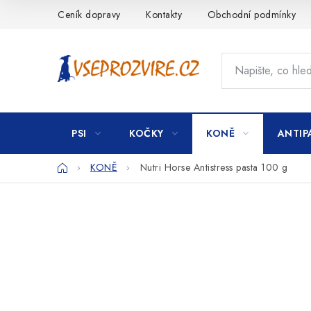
Přejít
Ceník dopravy
Kontakty
Obchodní podmínky
na
obsah
PSI
KOČKY
KONĚ
ANTIP
Domů
KONĚ
Nutri Horse Antistress pasta 100 g