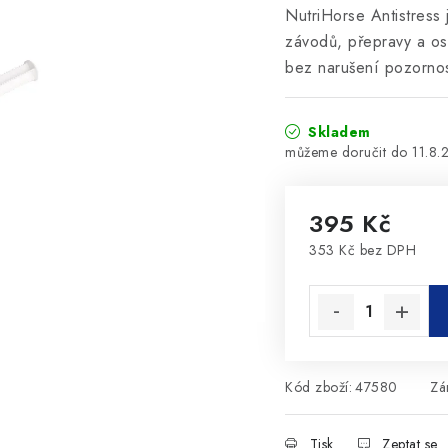
NutriHorse Antistress 
závodů, přepravy a ost
bez narušení pozornost
Skladem
11.8.
395 Kč
353 Kč bez DPH
Měrná cena:
Kód zboží:
47580
Zá
Tisk
Zeptat se