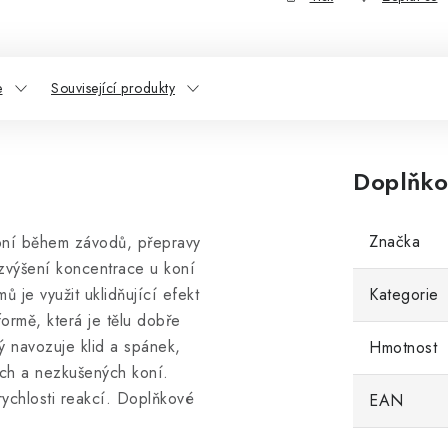
e
Související produkty
Doplňko
Značka
oní během závodů, přepravy
zvýšení koncentrace u koní
je využit uklidňující efekt
Kategorie
ormě, která je tělu dobře
ý navozuje klid a spánek,
Hmotnost
ých a nezkušených koní.
rychlosti reakcí. Doplňkové
EAN