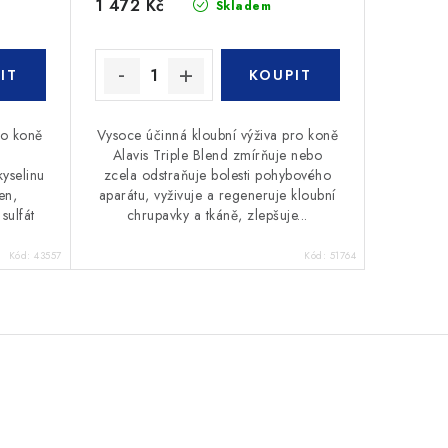
1 472 Kč
Skladem
ro koně
Vysoce účinná kloubní výživa pro koně
Alavis Triple Blend zmírňuje nebo
yselinu
zcela odstraňuje bolesti pohybového
en,
aparátu, vyživuje a regeneruje kloubní
sulfát
chrupavky a tkáně, zlepšuje...
Kód:
43557
Kód:
51764