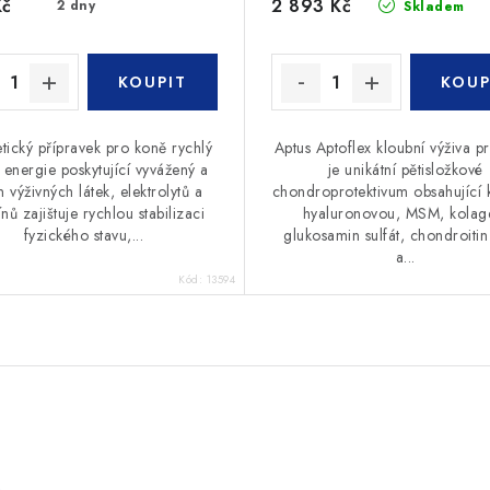
Kč
2 893 Kč
2 dny
Skladem
tický přípravek pro koně rychlý
Aptus Aptoflex kloubní výživa p
 energie poskytující vyvážený a
je unikátní pětisložkové
n výživných látek, elektrolytů a
chondroprotektivum obsahující k
ínů zajištuje rychlou stabilizaci
hyaluronovou, MSM, kolag
fyzického stavu,...
glukosamin sulfát, chondroitin 
a...
Kód:
13594
e