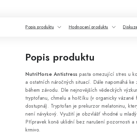
Popis produktu
Hodnocení produktu
Diskuz
Popis produktu
NutriHorse Antistress
pasta omezující stres u k
a ostatních náročných situací. Dále napomáhá ke 
během závodu. Dle nejnovějších vědeckých výzkumů 
tryptofanu, chmelu a hořčíku (v organicky vázané f
dostupná). Tryptofan je prekurzor melatoninu, kter
není návykový. Využití je obzvlášť vhodné u mlad
Přípravek koně uklidní bez narušení pozornosti a 
krmivo.