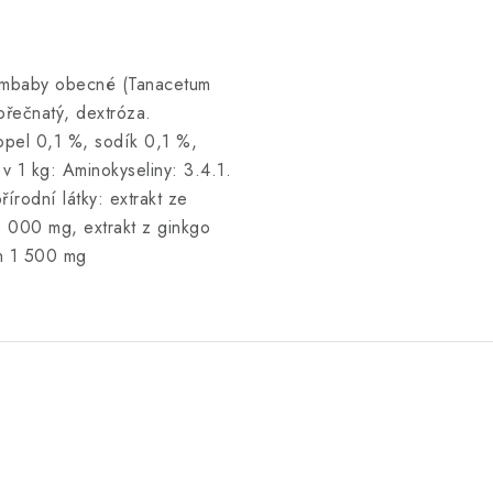
 řimbaby obecné (Tanacetum
hořečnatý, dextróza.
popel 0,1 %, sodík 0,1 %,
v 1 kg: Aminokyseliny: 3.4.1.
rodní látky: extrakt ze
80 000 mg, extrakt z ginkgo
an 1 500 mg
.