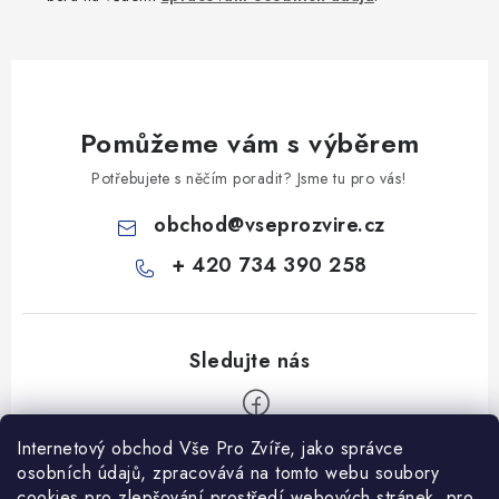
Pomůžeme vám s výběrem
Potřebujete s něčím poradit? Jsme tu pro vás!
obchod
@
vseprozvire.cz
+ 420 734 390 258
Internetový obchod Vše Pro Zvíře, jako správce
Z
osobních údajů, zpracovává na tomto webu soubory
á
cookies pro zlepšování prostředí webových stránek, pro