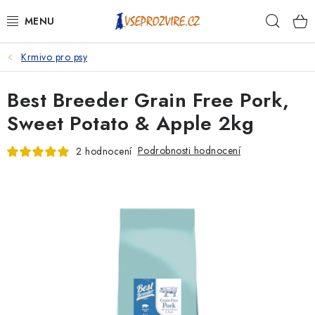
Přejít
Hleda
na
obsah
Krmivo pro psy
PSI
Best Breeder Grain Free Pork,
KOČKY
Sweet Potato & Apple 2kg
KONĚ
Podrobnosti hodnocení
2 hodnocení
ANTIPARAZITIKA
PRO CHOVATELE
NA NEMOCI
KRÁLÍCI/HLODAVCI/PTÁCI