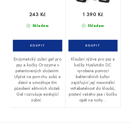
243 Kč
1 390 Kč
Skladem
Skladem
Enzymatický zubní gel pro
Kloubní výživa pro psy a
psy a kočky Orozyme s
kočky Hyalutidin DC
patentovaných složením.
vyrobena pomocí
Ulpívá na povrchu zubů a
bakteriálních kultur
dásní a umožňuje tím
zajišťující její maximální
působení aktivních složek.
vstřebatelnost do kloubů,
Gel rozrušuje existující
postaví vašeho psa i kočku
zubní...
opět na nohy....