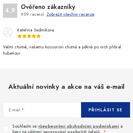
Ověřeno zákazníky
4.9
959
recenzí.
Zobrazit všechny recenze
Kateřina Sedmikova
Velmi chutné, našemu kocourovi chutná a pěkně po nich přibral
hubeňour.
Aktuální novinky a akce na váš e-mail
E-mail
PŘIHLÁSIT SE
Souhlasím se
všeobecnými obchodními podmínkami
a
beru na vědomí
zpracování osobních údajů
.