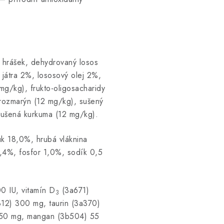
 hrášek, dehydrovaný losos
 játra 2%, lososový olej 2%,
g/kg), frukto-oligosacharidy
 rozmarýn (12 mg/kg), sušený
sušená kurkuma (12 mg/kg).
uk 18,0%, hrubá vláknina
,4%, fosfor 1,0%, sodík 0,5
0 IU, vitamín D
(3a671)
3
312) 300 mg, taurin (3a370)
 150 mg, mangan (3b504) 55