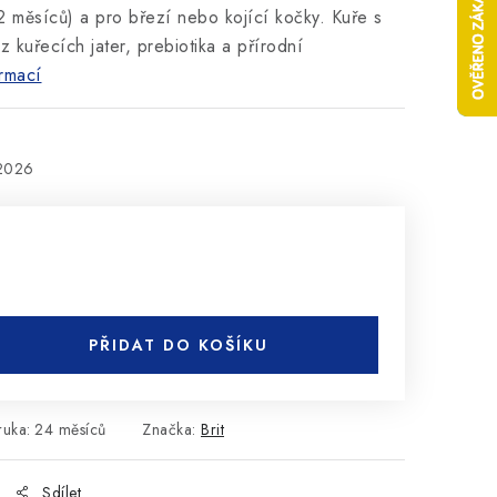
2 měsíců) a pro březí nebo kojící kočky. Kuře s
 kuřecích jater, prebiotika a přírodní
rmací
.2026
PŘIDAT DO KOŠÍKU
ruka
:
24 měsíců
Značka:
Brit
Sdílet