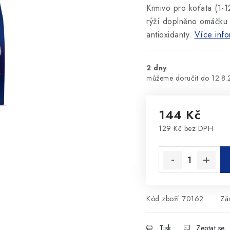
Krmivo pro koťata (1-1
rýží doplněno omáčku z
antioxidanty.
Více info
2 dny
12.8
144 Kč
129 Kč bez DPH
Měrná cena:
Kód zboží:
70162
Zá
Tisk
Zeptat se