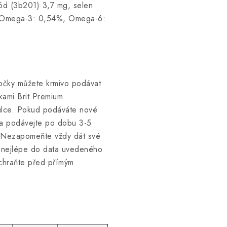
ód (3b201) 3,7 mg, selen
. Omega-3: 0,54%, Omega-6:
kočky můžete krmivo podávat
kami Brit Premium.
ulce. Pokud podáváte nové
 a podávejte po dobu 3-5
m. Nezapomeňte vždy dát své
e nejlépe do data uvedeného
 chraňte před přímým