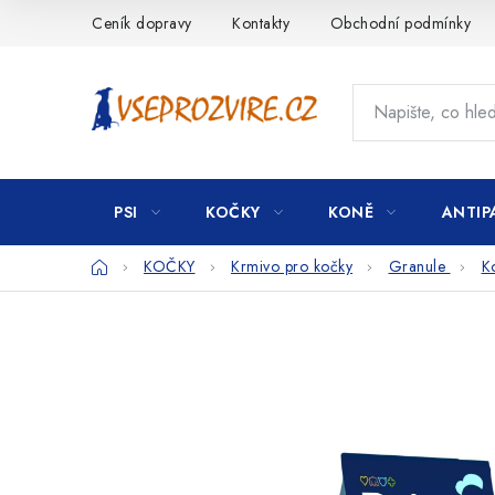
Přejít
Ceník dopravy
Kontakty
Obchodní podmínky
na
obsah
PSI
KOČKY
KONĚ
ANTIP
Domů
KOČKY
Krmivo pro kočky
Granule
Ko