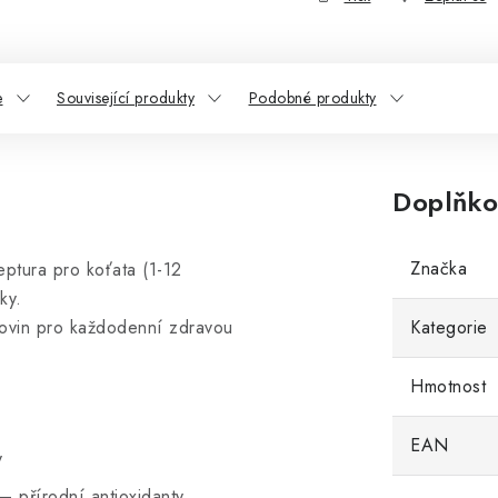
e
Související produkty
Podobné produkty
Doplňko
Značka
ptura pro koťata (1-12
ky.
Kategorie
rovin pro každodenní zdravou
Hmotnost
EAN
y
– přírodní antioxidanty