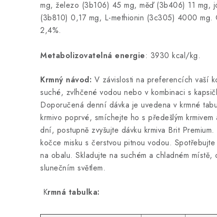
mg, železo (3b106) 45 mg, měď (3b406) 11 mg, j
(3b810) 0,17 mg, L-methionin (3c305) 4000 mg
2,4%.
Metabolizovatelná energie
: 3930 kcal/kg.
Krmný návod:
V závislosti na preferencích vaší 
suché, zvlhčené vodou nebo v kombinaci s kapsič
Doporučená denní dávka je uvedena v krmné tab
krmivo poprvé, smíchejte ho s předešlým krmivem
dní, postupně zvyšujte dávku krmiva Brit Premiu
kočce misku s čerstvou pitnou vodou. Spotřebujt
na obalu. Skladujte na suchém a chladném místě,
slunečním světlem.
K
rmná tabulka: