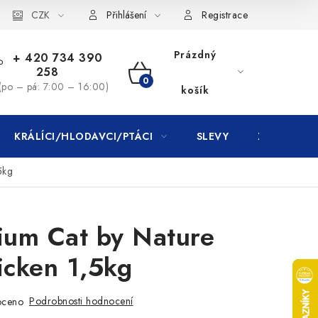
CZK
Přihlášení
Registrace
Prázdný
+ 420 734 390
258
NÁKUPNÍ
(po – pá: 7:00 – 16:00)
košík
KOŠÍK
KRÁLÍCI/HLODAVCI/PTÁCI
SLEVY
ZNAČKY
5kg
ium Cat by Nature
icken 1,5kg
Podrobnosti hodnocení
oceno