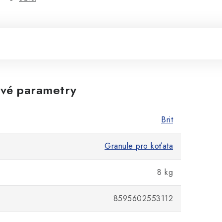
vé parametry
Brit
Granule pro koťata
8 kg
8595602553112