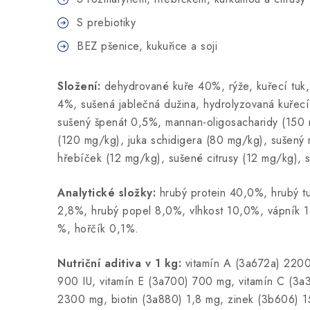
S prebiotiky
BEZ pšenice, kukuřice a soji
Složení:
dehydrované kuře 40%, rýže, kuřecí tuk,
4%, sušená jablečná dužina, hydrolyzovaná kuřecí
sušený špenát 0,5%, mannan-oligosacharidy (150 m
(120 mg/kg), juka schidigera (80 mg/kg), sušený
hřebíček (12 mg/kg), sušené citrusy (12 mg/kg), 
Analytické složky:
hrubý
protein 40,0%, hrubý t
2,8%, hrubý popel 8,0%, vlhkost 10,0%, vápník 1
%, hořčík 0,1%.
Nutriční aditiva v 1 kg:
vitamín A (3a672a) 2200
900 IU, vitamín E (3a700) 700 mg, vitamín C (3a
2300 mg, biotin (3a880) 1,8 mg, zinek (3b606)