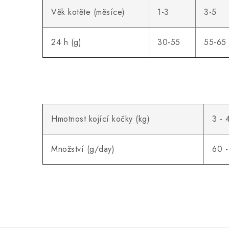
Věk kotěte (měsíce)
1-3
3-5
24 h (g)
30-55
55-65
Hmotnost kojící kočky (kg)
3 - 
Množství (g/day)
60 -