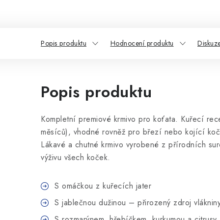
Popis produktu
Hodnocení produktu
Diskuz
Popis produktu
Kompletní premiové krmivo pro koťata. Kuřecí rece
měsíců), vhodné rovněž pro březí nebo kojící koč
Lákavé a chutné krmivo vyrobené z přírodních su
výživu všech koček.
S omáčkou z kuřecích jater
S jablečnou dužinou – přirozený zdroj vláknin
S rozmarýnem, hřebíčkem, kurkumou a citrusy 