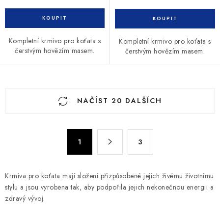
Kompletní krmivo pro koťata s
Kompletní krmivo pro koťata s
čerstvým hovězím masem.
čerstvým hovězím masem.
O
NAČÍST 20 DALŠÍCH
v
l
á
S
d
1
3
t
a
r
c
á
Krmiva pro koťata mají složení přizpůsobené jejich živému životnímu
n
í
stylu a jsou vyrobena tak, aby podpořila jejich nekonečnou energii a
k
p
zdravý vývoj.
o
r
v