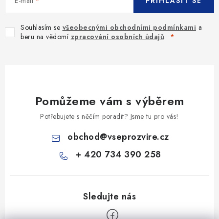
E-mail
PŘIHLÁSIT SE
Souhlasím se
všeobecnými obchodními podmínkami
a
beru na vědomí
zpracování osobních údajů
.
Pomůžeme vám s výběrem
Potřebujete s něčím poradit? Jsme tu pro vás!
obchod
@
vseprozvire.cz
+ 420 734 390 258