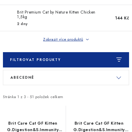
SLEVY
Brit Premium Cat by Nature Kitten Chicken
ZNAČKY
1,5kg
144 Kč
2 dny
Ceník dopravy
Kontakty
Obchodní podmínky
Zobrazit více produktů
Podmínky ochrany osobních údajů
FILTROVAT PRODUKTY
V
Ř
ABECEDNĚ
ý
a
p
z
i
e
Stránka
1
z
3
-
51
položek celkem
s
n
p
í
r
p
Brit Care Cat GF Kitten
Brit Care Cat GF Kitten
o
r
G.Digestion&S.Immunity
G.Digestion&S.Immunity