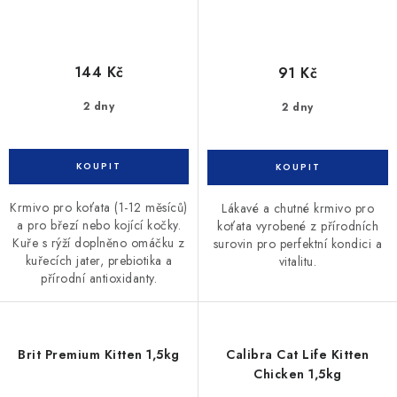
144 Kč
91 Kč
2 dny
2 dny
Krmivo pro koťata (1-12 měsíců)
Lákavé a chutné krmivo pro
a pro březí nebo kojící kočky.
koťata vyrobené z přírodních
Kuře s rýží doplněno omáčku z
surovin pro perfektní kondici a
kuřecích jater, prebiotika a
vitalitu.
přírodní antioxidanty.
Brit Premium Kitten 1,5kg
Calibra Cat Life Kitten
Chicken 1,5kg