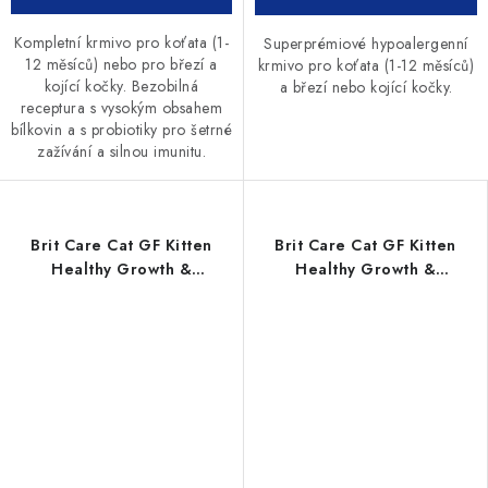
Kompletní krmivo pro koťata (1-
Superprémiové hypoalergenní
12 měsíců) nebo pro březí a
krmivo pro koťata (1-12 měsíců)
kojící kočky. Bezobilná
a březí nebo kojící kočky.
receptura s vysokým obsahem
bílkovin a s probiotiky pro šetrné
zažívání a silnou imunitu.
Brit Care Cat GF Kitten
Brit Care Cat GF Kitten
Healthy Growth &
Healthy Growth &
Development 2kg
Development 7kg