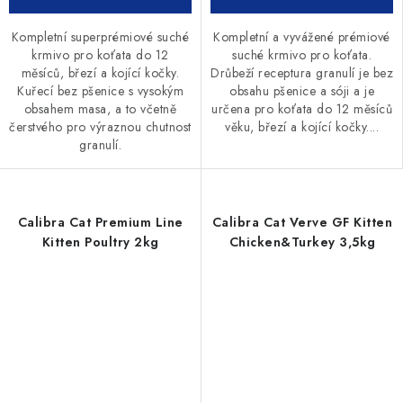
Kompletní superprémiové suché
Kompletní a vyvážené prémiové
krmivo pro koťata do 12
suché krmivo pro koťata.
měsíců, březí a kojící kočky.
Drůbeží receptura granulí je bez
Kuřecí bez pšenice s vysokým
obsahu pšenice a sóji a je
obsahem masa, a to včetně
určena pro koťata do 12 měsíců
čerstvého pro výraznou chutnost
věku, březí a kojící kočky....
granulí.
Calibra Cat Premium Line
Calibra Cat Verve GF Kitten
Kitten Poultry 2kg
Chicken&Turkey 3,5kg