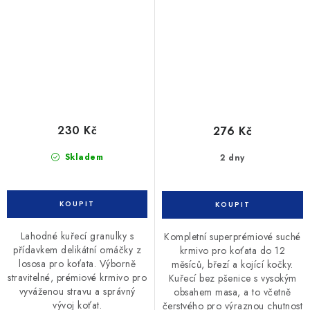
230 Kč
276 Kč
Skladem
2 dny
Lahodné kuřecí granulky s
Kompletní superprémiové suché
přídavkem delikátní omáčky z
krmivo pro koťata do 12
lososa pro koťata. Výborně
měsíců, březí a kojící kočky.
stravitelné, prémiové krmivo pro
Kuřecí bez pšenice s vysokým
vyváženou stravu a správný
obsahem masa, a to včetně
vývoj koťat.
čerstvého pro výraznou chutnost