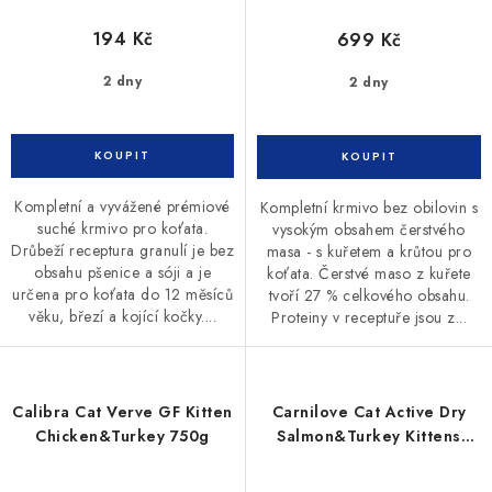
194 Kč
699 Kč
2 dny
2 dny
Kompletní a vyvážené prémiové
Kompletní krmivo bez obilovin s
suché krmivo pro koťata.
vysokým obsahem čerstvého
Drůbeží receptura granulí je bez
masa - s kuřetem a krůtou pro
obsahu pšenice a sóji a je
koťata. Čerstvé maso z kuřete
určena pro koťata do 12 měsíců
tvoří 27 % celkového obsahu.
věku, březí a kojící kočky....
Proteiny v receptuře jsou z...
Calibra Cat Verve GF Kitten
Carnilove Cat Active Dry
Chicken&Turkey 750g
Salmon&Turkey Kittens
400g