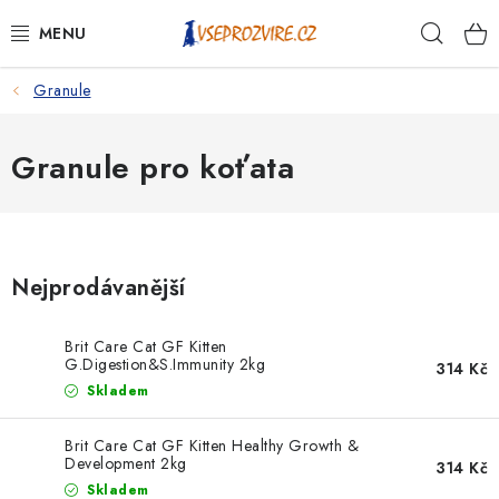
Přejít
Hleda
na
obsah
Granule
PSI
KOČKY
Granule pro koťata
KONĚ
ANTIPARAZITIKA
Nejprodávanější
PRO CHOVATELE
Brit Care Cat GF Kitten
G.Digestion&S.Immunity 2kg
314 Kč
NA NEMOCI
Skladem
KRÁLÍCI/HLODAVCI/PTÁCI
Brit Care Cat GF Kitten Healthy Growth &
Development 2kg
314 Kč
Skladem