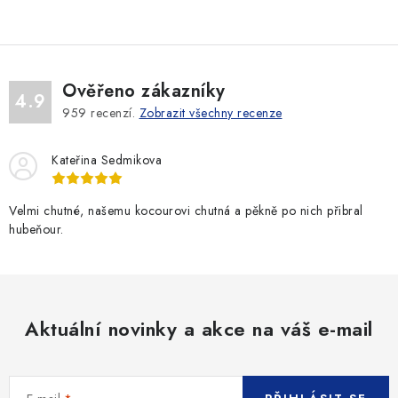
v
á
k
n
y
í
v
Ověřeno zákazníky
ý
4.9
p
959
recenzí.
Zobrazit všechny recenze
i
s
Kateřina Sedmikova
u
Velmi chutné, našemu kocourovi chutná a pěkně po nich přibral
hubeňour.
Aktuální novinky a akce na váš e-mail