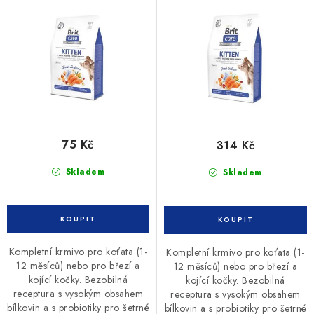
0,4kg
2kg
d
o
u
d
k
u
t
k
ů
t
ů
75 Kč
314 Kč
Skladem
Skladem
Kompletní krmivo pro koťata (1-
Kompletní krmivo pro koťata (1-
12 měsíců) nebo pro březí a
12 měsíců) nebo pro březí a
kojící kočky. Bezobilná
kojící kočky. Bezobilná
receptura s vysokým obsahem
receptura s vysokým obsahem
bílkovin a s probiotiky pro šetrné
bílkovin a s probiotiky pro šetrné