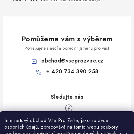
Pomůžeme vám s výběrem
Potřebujete s něčím poradit? Jsme tu pro vás!
obchod
@
vseprozvire.cz
+ 420 734 390 258
Internetový obchod Vše Pro Zvíře, jako správce
Z
osobních údajů, zpracovává na tomto webu soubory
á
cookies pro zlepšování prostředí webových stránek, pro