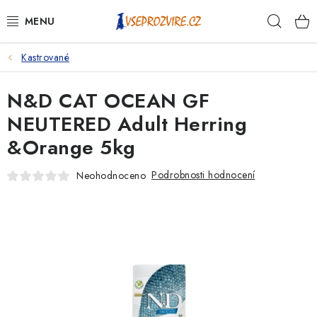
Přejít
Hleda
na
obsah
Kastrované
PSI
N&D CAT OCEAN GF
KOČKY
NEUTERED Adult Herring
KONĚ
&Orange 5kg
ANTIPARAZITIKA
Podrobnosti hodnocení
Neohodnoceno
PRO CHOVATELE
NA NEMOCI
KRÁLÍCI/HLODAVCI/PTÁCI