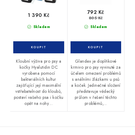
792 Kč
1 390 Kč
805 Kč
Skladem
Skladem
Kloubní výživa pro psy a
Glandex je doplňkové
kočky Hyalutidin DC
krmivo pro psy vyvinuté za
vyrobena pomocí
účelem omezení problémů
bakteriálních kultur
s análními žlázkami u psů
zajišťující její maximální
a koček. Jedinečné složení
vstřebatelnost do kloubů,
představuje vědecký
postaví vašeho psa i kočku
průlom v řešení těchto
opět na nohy....
problémů,...