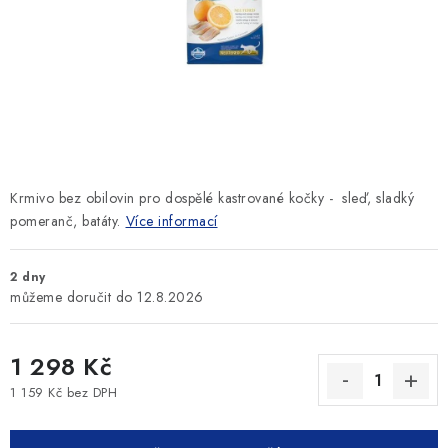
SLEVY
ZNAČKY
Ceník dopravy
Kontakty
Obchodní podmínky
Podmínky ochrany osobních údajů
Krmivo bez obilovin pro dospělé kastrované kočky - sleď, sladký
pomeranč, batáty.
Více informací
2 dny
12.8.2026
1 298 Kč
1 159 Kč bez DPH
Měrná cena: