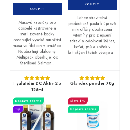
Lehce stravitelná
Masové kapsičky pro
probiotická pasta k úpravě
dospělé kastrované a
mikroflóry obohacená
sterilizované kočky
vitamíny pro zlepšení
obsahující vysoké množství
zdraví a odolnosti štěňat,
masa ve filetech v omáčce.
koťat, psů a koček v
Neobsahují obiloviny.
kritických fázích vývoje a...
Multipack obsahuje: 6x
Sterilised Salmon...
Hyalutidin DC Aktiv 2 x
Glandex powder 70g
125ml
Doprava zdarma
1 %
Tip
Doprava zdarma