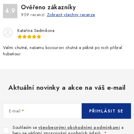
Ověřeno zákazníky
4.9
959
recenzí.
Zobrazit všechny recenze
Kateřina Sedmikova
Velmi chutné, našemu kocourovi chutná a pěkně po nich přibral
hubeňour.
Aktuální novinky a akce na váš e-mail
E-mail
PŘIHLÁSIT SE
Souhlasím se
všeobecnými obchodními podmínkami
a
beru na vědomí
zpracování osobních údajů
.