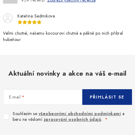
Kateřina Sedmikova
Velmi chutné, našemu kocourovi chutná a pěkně po nich přibral
hubeňour.
Aktuální novinky a akce na váš e-mail
E-mail
PŘIHLÁSIT SE
Souhlasím se
všeobecnými obchodními podmínkami
a
beru na vědomí
zpracování osobních údajů
.