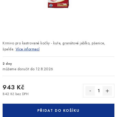
SLEVY
ZNAČKY
Ceník dopravy
Kontakty
Obchodní podmínky
Podmínky ochrany osobních údajů
Krmivo pro kastrované kočky - kuře, granátové jablko, pšenice,
špalda.
Více informací
2 dny
12.8.2026
943 Kč
842 Kč bez DPH
Měrná cena:
PŘIDAT DO KOŠÍKU