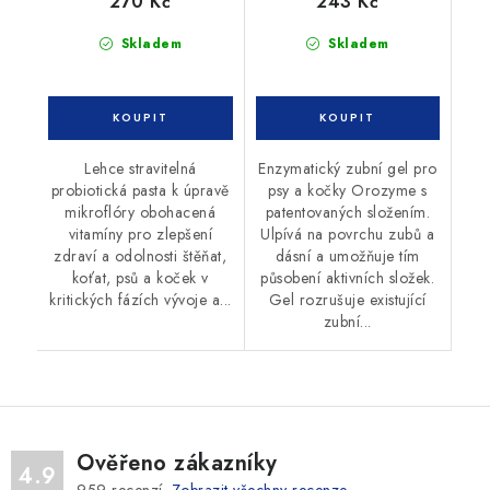
270 Kč
243 Kč
Skladem
Skladem
Lehce stravitelná
Enzymatický zubní gel pro
probiotická pasta k úpravě
psy a kočky Orozyme s
mikroflóry obohacená
patentovaných složením.
vitamíny pro zlepšení
Ulpívá na povrchu zubů a
zdraví a odolnosti štěňat,
dásní a umožňuje tím
koťat, psů a koček v
působení aktivních složek.
kritických fázích vývoje a...
Gel rozrušuje existující
zubní...
Ověřeno zákazníky
4.9
959
recenzí.
Zobrazit všechny recenze