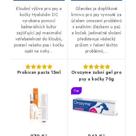
Kloubní výživa pro psy a
Glandex je doplňkové
kočky Hyalutidin DC
krmivo pro psy vyvinuté za
vyrobena pomocí
účelem omezení problémů
bakteriálních kultur
s análními žlázkami u psů
zajišťující její maximální
a koček. Jedinečné složení
vstřebatelnost do kloubů,
představuje vědecký
postaví vašeho psa i kočku
průlom v řešení těchto
opět na nohy....
problémů,...
Probican pasta 15ml
Orozyme zubní gel pro
psy a kočky 70g
Tip