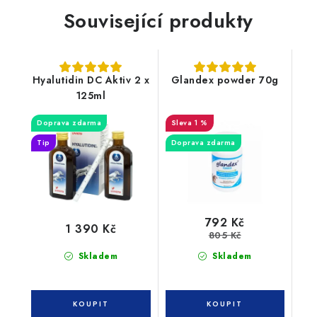
Související produkty
Hyalutidin DC Aktiv 2 x
Glandex powder 70g
125ml
Doprava zdarma
1 %
Tip
Doprava zdarma
792 Kč
1 390 Kč
805 Kč
Skladem
Skladem