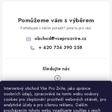
Pomůžeme vám s výběrem
Potřebujete s něčím poradit? Jsme tu pro vás!
obchod
@
vseprozvire.cz
+ 420 734 390 258
Internetový obchod Vše Pro Zvíře, jako správce
Z
osobních údajů, zpracovává na tomto webu soubory
á
cookies pro zlepšování prostředí webových stránek, pro
Informace pro Vás
analytické účely a pro cílenou reklamu. Dalším
p
procházením tohoto webu vyjadřujete souhlas s jejich