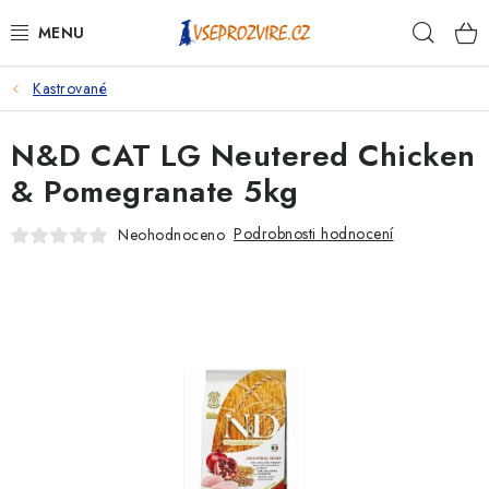
Přejít
Hleda
na
obsah
Kastrované
PSI
N&D CAT LG Neutered Chicken
KOČKY
& Pomegranate 5kg
KONĚ
Podrobnosti hodnocení
Neohodnoceno
ANTIPARAZITIKA
PRO CHOVATELE
NA NEMOCI
KRÁLÍCI/HLODAVCI/PTÁCI