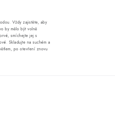
odou. Vždy zajistěte, aby
vo by mělo být volně
rvé, smíchejte jej s
ové. Skladujte na suchém a
větlem, po otevření znovu
.