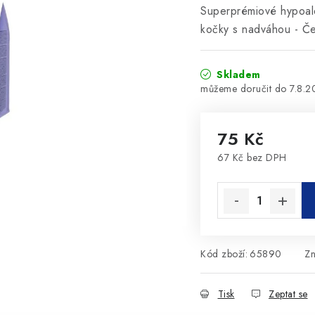
Superprémiové hypoale
kočky s nadváhou - Če
Skladem
7.8.
75 Kč
67 Kč bez DPH
Měrná cena:
Kód zboží:
65890
Z
Tisk
Zeptat se