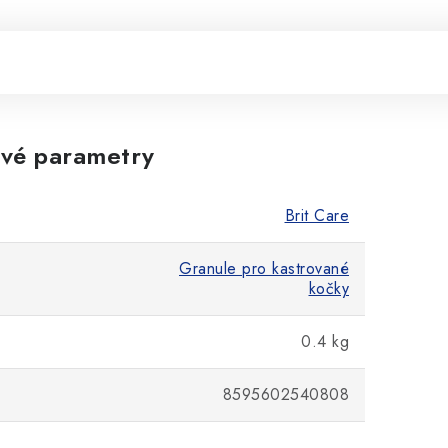
vé parametry
Brit Care
Granule pro kastrované
kočky
0.4 kg
8595602540808