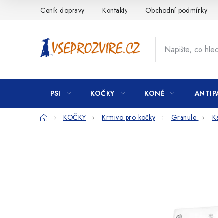
Přejít
Ceník dopravy
Kontakty
Obchodní podmínky
na
obsah
PSI
KOČKY
KONĚ
ANTIP
Domů
KOČKY
Krmivo pro kočky
Granule
K