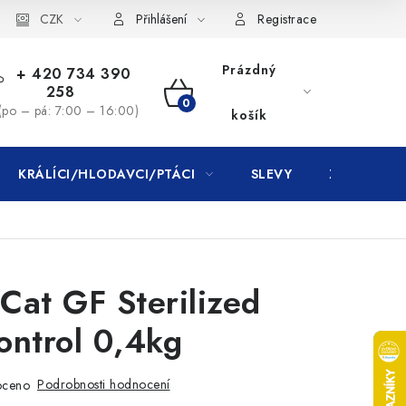
CZK
Přihlášení
Registrace
Prázdný
+ 420 734 390
258
NÁKUPNÍ
(po – pá: 7:00 – 16:00)
košík
KOŠÍK
KRÁLÍCI/HLODAVCI/PTÁCI
SLEVY
ZNAČKY
 Cat GF Sterilized
ontrol 0,4kg
Podrobnosti hodnocení
oceno