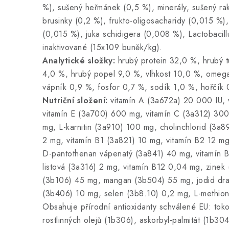
%), sušený heřmánek (0,5 %), minerály, sušený ra
brusinky (0,2 %), frukto-oligosacharidy (0,015 %)
(0,015 %), juka schidigera (0,008 %), Lactobacil
inaktivované (15x109 buněk/kg).
Analytické složky:
hrubý protein 32,0 %, hrubý t
4,0 %, hrubý popel 9,0 %, vlhkost 10,0 %, omeg
vápník 0,9 %, fosfor 0,7 %, sodík 1,0 %, hořčík
Nutriční složení:
vitamín A (3a672a) 20 000 IU, 
vitamín E (3a700) 600 mg, vitamín C (3a312) 300
mg, L-karnitin (3a910) 100 mg, cholinchlorid (3a
2 mg, vitamín B1 (3a821) 10 mg, vitamín B2 12 mg
D-pantothenan vápenatý (3a841) 40 mg, vitamín B
listová (3a316) 2 mg, vitamín B12 0,04 mg, zine
(3b106) 45 mg, mangan (3b504) 55 mg, jodid dra
(3b406) 10 mg, selen (3b8.10) 0,2 mg, L-methio
Obsahuje přírodní antioxidanty schválené EU: toko
rostlinných olejů (1b306), askorbyl-palmitát (1b30