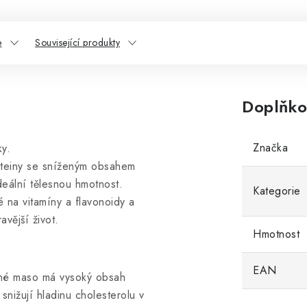
e
Související produkty
Doplňko
Značka
ky.
oteiny se sníženým obsahem
deální tělesnou hmotnost.
Kategorie
 na vitamíny a flavonoidy a
avější život.
Hmotnost
EAN
né maso má vysoký obsah
nižují hladinu cholesterolu v