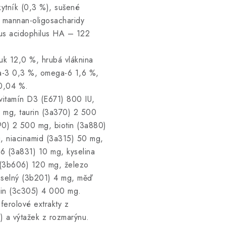
kytník (0,3 %), sušené
, mannan-oligosacharidy
lus acidophilus HA – 122
uk 12,0 %, hrubá vláknina
a-3 0,3 %, omega-6 1,6 %,
 0,04 %.
vitamín D3 (E671) 800 IU,
 mg, taurin (3a370) 2 500
890) 2 500 mg, biotin (3a880)
, niacinamid (3a315) 50 mg,
6 (3a831) 10 mg, kyselina
k (3b606) 120 mg, železo
selný (3b201) 4 mg, měď
nin (3c305) 4 000 mg.
ferolové extrakty z
4) a výtažek z rozmarýnu.