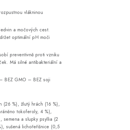
ozpustnou vlákninou
edvin a močových cest.
držet optimální pH moči
obí preventivně proti vzniku
ek. Má silné antibakteriální a
ů – BEZ GMO – BEZ soji
 (26 %), žlutý hrách (16 %),
hráněno tokoferoly, 4 %),
), semena a slupky psyllia (2
), sušená lichořeřišnice (0,5