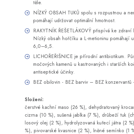
těle.
NÍZKÝ OBSAH TUKŮ spolu s rozpustnou a ner
pomáhají udržovat optimální hmotnost.
RAKYTNÍK ŘEŠETLÁKOVÝ přispívá ke zdraví l
Nízký obsah hořčíku a L-metioninu pomáhají u
6,0–6,5.
LICHOŘEŘIŠNICE je přírodní antibiotikum. Půs
močových kamenů u kastrovaných i starších koč
antiseptické účinky.
BEZ obilovin - BEZ barviv – BEZ konzervant
Složení:
čerstvé kachní maso (26 %), dehydratovaný krocan
cizrna (10 %), sušená jablka (7 %), drůbeží tuk (c
losový olej (2 %), hydrolyzovaná kuřecí játra (2 %
%), pivovarské kvasnice (2 %), lněné semínko (1 %