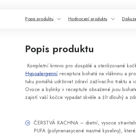
Popis produktu
Hodnocení produktu
Diskuz
Popis produktu
Kompletní krmivo pro dospělé a sterilizované koč
Hypoalergenní
receptura bohatá na vlákninu a pr
tuku pomáhá udržovat zdraví zažívacího traktu a i
Ovoce a bylinky v receptuře obsažené jsou bohaté
zajistí vaší kočce vypadat skvěle a žít dlouhý a zdr
ČERSTVÁ KACHNA – dietní, vysoce stravitel
PUFA (polynenasycené mastné kyseliny), které s