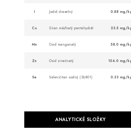
I
Jodid draselný
0.88 mg/k
Cu
Síran měďnatý pentahydrát
23.5 mg/k
Mn
Oxid manganatý
58.0 mg/k
Zn
Oxid zinečnatý
154.0 mg/k
Se
Seleničitan sodný (3b801)
0.33 mg/k
ANALYTICKÉ SLOŽKY