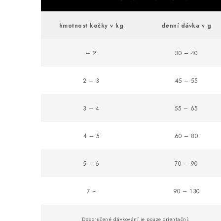
hmotnost kočky v kg
denní dávka v g
– 2
30 – 40
2 – 3
45 – 55
3 – 4
55 – 65
4 – 5
60 – 80
5 – 6
70 – 90
7 +
90 – 130
Doporučené dávkování je pouze orientační.