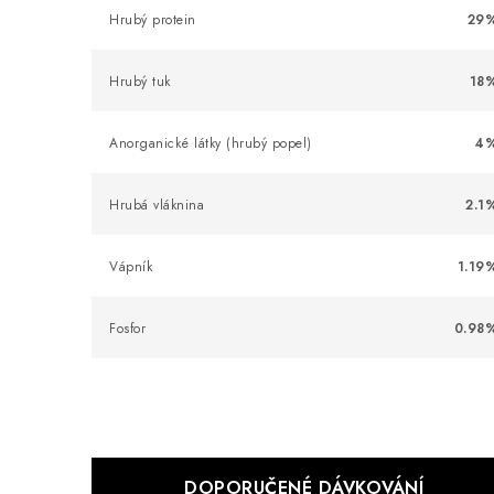
Hrubý protein
29
Hrubý tuk
18
Anorganické látky (hrubý popel)
4
Hrubá vláknina
2.1
Vápník
1.19
Fosfor
0.98
DOPORUČENÉ DÁVKOVÁNÍ