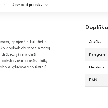
e
Související produkty
Doplňko
Značka
masa, spojené s kukuřicí a
ako doplněk chutnosti a zdroj
 drůbeží játra a další
Kategorie
í pohybového aparátu, látky
cího a vylučovacího ústrojí
Hmotnost
EAN