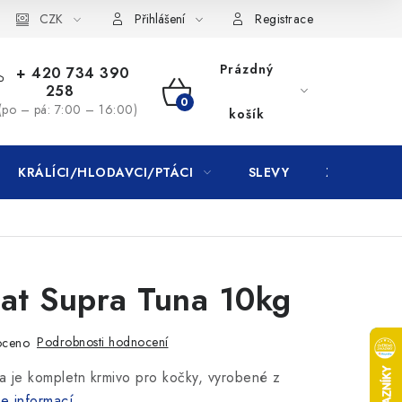
CZK
Přihlášení
Registrace
Prázdný
+ 420 734 390
258
NÁKUPNÍ
(po – pá: 7:00 – 16:00)
košík
KOŠÍK
KRÁLÍCI/HLODAVCI/PTÁCI
SLEVY
ZNAČKY
at Supra Tuna 10kg
Podrobnosti hodnocení
oceno
a je kompletn krmivo pro kočky, vyrobené z
e informací