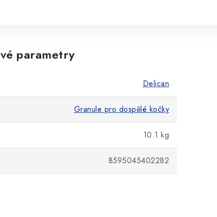
vé parametry
Delican
Granule pro dospělé kočky
10.1 kg
8595045402282