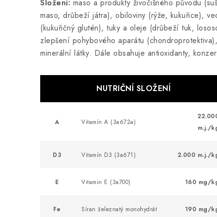
Složení:
maso a produkty živočišného původu (su
maso, drůbeží játra), obiloviny (rýže, kukuřice), ve
(kukuřičný glutén), tuky a oleje (drůbeží tuk, losos
zlepšení pohybového aparátu (chondroprotektiva)
minerální látky. Dále obsahuje antioxidanty, konze
NUTRIČNÍ SLOŽENÍ
22.00
A
Vitamín A (3a672a)
m.j./k
D3
Vitamín D3 (3a671)
2.000 m.j./k
E
Vitamin E (3a700)
160 mg/k
Fe
Síran železnatý monohydrát
190 mg/k