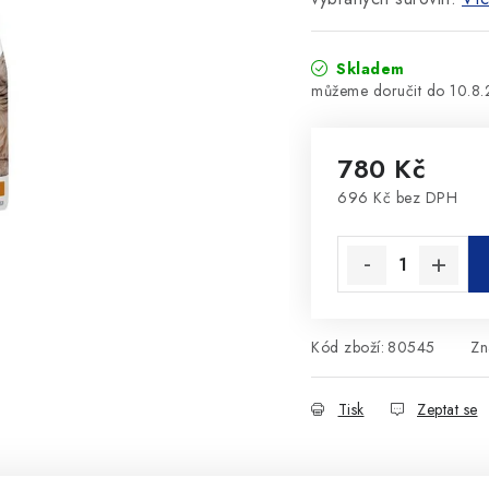
Skladem
10.8
780 Kč
696 Kč bez DPH
Měrná cena:
Kód zboží:
80545
Zn
Tisk
Zeptat se