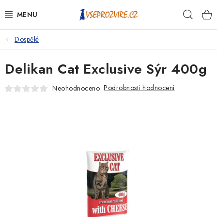
Přejít
Hleda
na
obsah
Dospělé
PSI
Delikan Cat Exclusive Sýr 400g
KOČKY
Podrobnosti hodnocení
Neohodnoceno
KONĚ
ANTIPARAZITIKA
PRO CHOVATELE
NA NEMOCI
KRÁLÍCI/HLODAVCI/PTÁCI