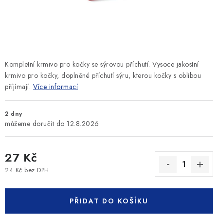
SLEVY
ZNAČKY
Ceník dopravy
Kontakty
Obchodní podmínky
Kompletní krmivo pro kočky se sýrovou příchutí. Vysoce jakostní
Podmínky ochrany osobních údajů
krmivo pro kočky, doplněné příchutí sýru, kterou kočky s oblibou
příjímají.
Více informací
2 dny
12.8.2026
27 Kč
24 Kč bez DPH
Měrná cena:
PŘIDAT DO KOŠÍKU