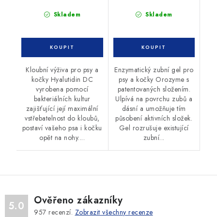
Skladem
Skladem
Kloubní výživa pro psy a
Enzymatický zubní gel pro
kočky Hyalutidin DC
psy a kočky Orozyme s
vyrobena pomocí
patentovaných složením.
bakteriálních kultur
Ulpívá na povrchu zubů a
zajišťující její maximální
dásní a umožňuje tím
vstřebatelnost do kloubů,
působení aktivních složek.
postaví vašeho psa i kočku
Gel rozrušuje existující
opět na nohy....
zubní...
Ověřeno zákazníky
5.0
957
recenzí.
Zobrazit všechny recenze