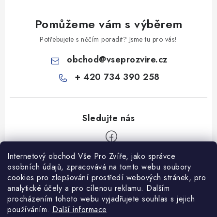
Pomůžeme vám s výběrem
Potřebujete s něčím poradit? Jsme tu pro vás!
obchod
@
vseprozvire.cz
+ 420 734 390 258
Internetový obchod Vše Pro Zvíře, jako správce
Z
osobních údajů, zpracovává na tomto webu soubory
á
cookies pro zlepšování prostředí webových stránek, pro
Informace pro Vás
analytické účely a pro cílenou reklamu. Dalším
p
procházením tohoto webu vyjadřujete souhlas s jejich
a
Ceník dopravy
používáním.
Další informace