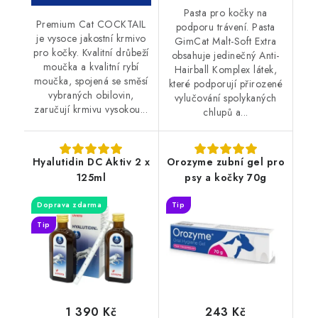
Pasta pro kočky na
Premium Cat COCKTAIL
podporu trávení. Pasta
je vysoce jakostní krmivo
GimCat Malt-Soft Extra
pro kočky. Kvalitní drůbeží
obsahuje jedinečný Anti-
moučka a kvalitní rybí
Hairball Komplex látek,
moučka, spojená se směsí
které podporují přirozené
vybraných obilovin,
vylučování spolykaných
zaručují krmivu vysokou...
chlupů a...
Hyalutidin DC Aktiv 2 x
Orozyme zubní gel pro
125ml
psy a kočky 70g
Doprava zdarma
Tip
Tip
1 390 Kč
243 Kč