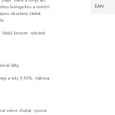
 (např. hlava a nohy) ani
EAN
ízkou biologickou a nutriční
ejsou obsaženy žádné
ta.
lidský konzum vybrané
lové látky.
leje a tuky 9,90%, vláknina
vat velice chutné, vysoce