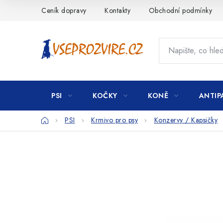
Přejít
Ceník dopravy
Kontakty
Obchodní podmínky
na
obsah
PSI
KOČKY
KONĚ
ANTIP
Domů
PSI
Krmivo pro psy
Konzervy / Kapsičky