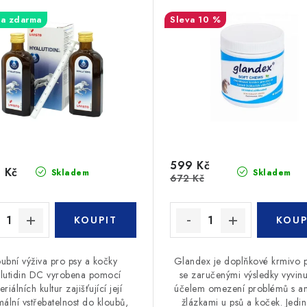
a zdarma
10 %
599 Kč
 Kč
Skladem
Skladem
672 Kč
oubní výživa pro psy a kočky
Glandex je doplňkové krmivo p
lutidin DC vyrobena pomocí
se zaručenými výsledky vyvinu
eriálních kultur zajišťující její
účelem omezení problémů s an
ální vstřebatelnost do kloubů,
žlázkami u psů a koček. Jedi