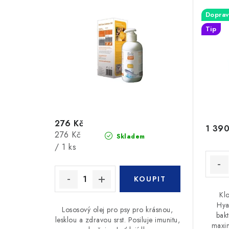
Doprav
Tip
276 Kč
1 390
Měrná
276 Kč
Skladem
cena:
/ 1 ks
Kl
Hya
Lososový olej pro psy pro krásnou,
bakt
lesklou a zdravou srst. Posiluje imunitu,
maxim