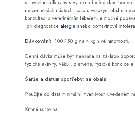
stravitelné bílkoviny s vysokou biologickou hodnot
nejcennějších částech masa s vysokým obshem ese
konzultaci s veterinárním lékařem je možné podáv
při diagnostice
alergie
anebo potravinové intoler
Dávkování:
100-150 g na 4 kg živé hmotnosti.
Denní dávka může být změněna na základě doporuč
fyzické aktivity, věku , plemene, fyzické kondice 
Šarže a datum spotřeby: na obalu
Použijte do data minimální trvanlivosti uvedeném n
Krmná surovina.