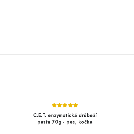
s
C.E.T. enzymatická drůbeží
pasta 70g - pes, kočka