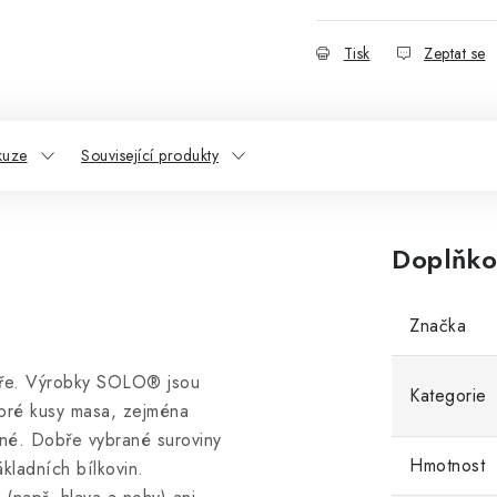
Tisk
Zeptat se
kuze
Související produkty
Doplňko
Značka
pře. Výrobky SOLO® jsou
Kategorie
obré kusy masa, zejména
elné. Dobře vybrané suroviny
Hmotnost
kladních bílkovin.