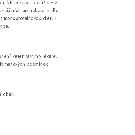
ou, které kjsou obsaženy v
nciálních aminokyselin. Po
at monoproteinovou dietu i
ance.
ení veterinárního lékaře,
a klimatických podmínek.
a obalu.