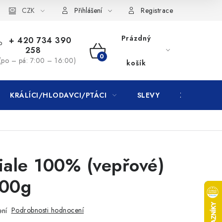
CZK
Přihlášení
Registrace
Prázdný
+ 420 734 390
258
NÁKUPNÍ
(po – pá: 7:00 – 16:00)
košík
KOŠÍK
KRÁLÍCI/HLODAVCI/PTÁCI
SLEVY
ZNAČKY
ale 100% (vepřové)
300g
Podrobnosti hodnocení
ení