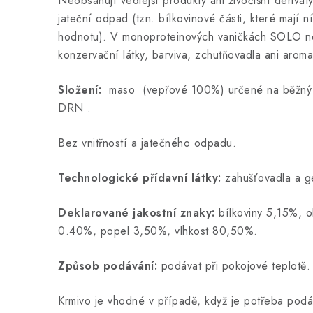
Neobsahují vedlejší produkty ani živočišní deriváty
jateční odpad (tzn. bílkovinové části, které mají n
hodnotu). V monoproteinových vaničkách SOLO n
konzervační látky, barviva, zchutňovadla ani aroma
Složení:
maso (vepřové 100%) určené na běžný 
DRN .
Bez vnitřností a jatečného odpadu.
Technologické přídavní látky:
zahušťovadla a ge
Deklarované jakostní znaky:
bílkoviny 5,15%, o
0.40%, popel 3,50%, vlhkost 80,50%.
Způsob podávání:
podávat při pokojové teplotě.
Krmivo je vhodné v případě, když je potřeba podá