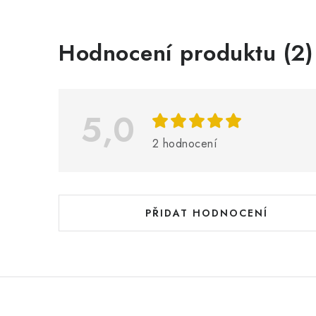
V
Hodnocení produktu (2)
ý
p
i
5,0
s
2 hodnocení
h
o
d
PŘIDAT HODNOCENÍ
n
o
c
e