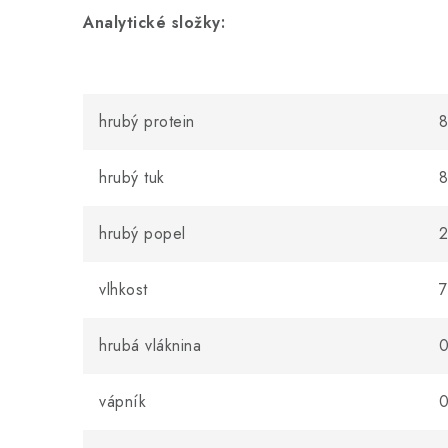
Analytické složky:
hrubý protein
8
hrubý tuk
hrubý popel
2
vlhkost
7
hrubá vláknina
0
vápník
0