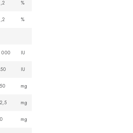
,2
%
,2
%
 000
IU
250
IU
150
mg
2,5
mg
0
mg