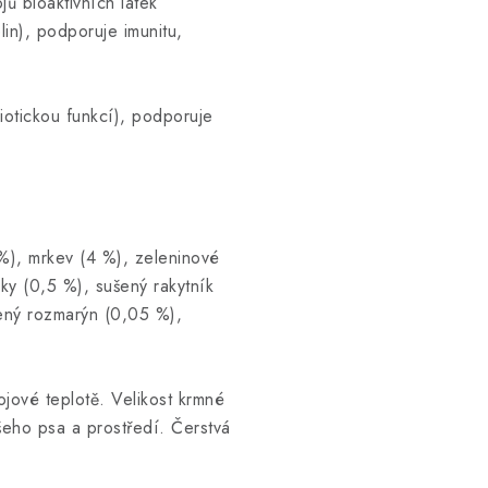
jů bioaktivních látek
lin), podporuje imunitu,
biotickou funkcí), podporuje
%), mrkev (4 %), zeleninové
pky (0,5 %), sušený rakytník
ený rozmarýn (0,05 %),
jové teplotě. Velikost krmné
vašeho psa a prostředí. Čerstvá