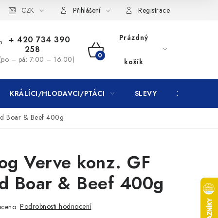
CZK
Přihlášení
Registrace
Prázdný
+ 420 734 390
258
NÁKUPNÍ
(po – pá: 7:00 – 16:00)
košík
KOŠÍK
KRÁLÍCI/HLODAVCI/PTÁCI
SLEVY
ZNAČKY
ld Boar & Beef 400g
Dog Verve konz. GF
ld Boar & Beef 400g
Podrobnosti hodnocení
oceno