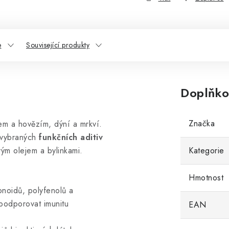
e
Související produkty
Doplňko
Značka
em a hovězím, dýní a mrkví.
vybraných
funkčních aditiv
ým olejem a bylinkami.
Kategorie
Hmotnost
vonoidů, polyfenolů a
 podporovat imunitu
EAN