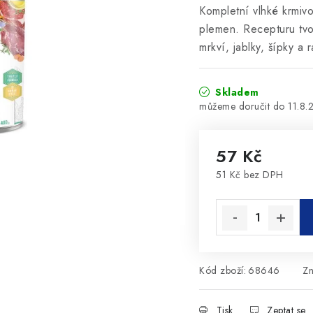
Kompletní vlhké krmiv
plemen. Recepturu tvo
mrkví, jablky, šípky a 
Skladem
11.8.
57 Kč
51 Kč bez DPH
Měrná cena:
Kód zboží:
68646
Z
Tisk
Zeptat se