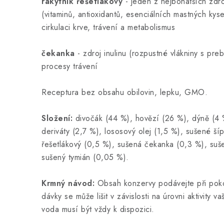
rakytník řešetlákový
- jeden z nejbohatších zdro
(vitaminů, antioxidantů, esenciálních mastných kyse
cirkulaci krve, trávení a metabolismus
čekanka
- zdroj inulinu (rozpustné vlákniny s pre
procesy trávení
Receptura bez obsahu obilovin, lepku, GMO.
Složení:
divočák (44 %), hovězí (26 %), dýně (4 
deriváty (2,7 %), lososový olej (1,5 %), sušené ší
řešetlákový (0,5 %), sušená čekanka (0,3 %), suš
sušený tymián (0,05 %).
Krmný návod:
Obsah konzervy podávejte při poko
dávky se může lišit v závislosti na úrovni aktivity 
voda musí být vždy k dispozici.