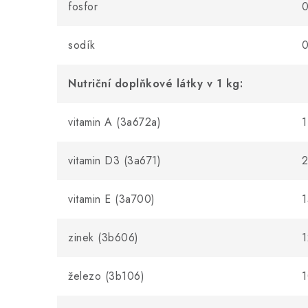
fosfor
0
sodík
0
Nutriční doplňkové látky v 1 kg:
vitamin A (3a672a)
1
vitamin D3 (3a671)
vitamin E (3a700)
zinek (3b606)
1
železo (3b106)
1