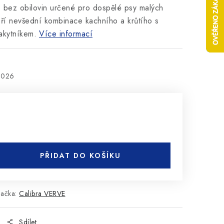
o bez obilovin určené pro dospělé psy malých
ří nevšední kombinace kachního a krůtího s
rakytníkem.
Více informací
2026
PŘIDAT DO KOŠÍKU
načka:
Calibra VERVE
Sdílet