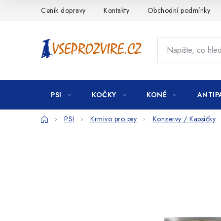
Přejít
Ceník dopravy
Kontakty
Obchodní podmínky
na
obsah
PSI
KOČKY
KONĚ
ANTIP
Domů
PSI
Krmivo pro psy
Konzervy / Kapsičky