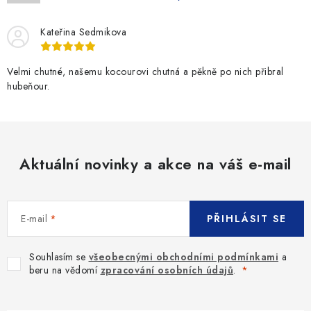
c
í
Kateřina Sedmikova
p
r
v
Velmi chutné, našemu kocourovi chutná a pěkně po nich přibral
hubeňour.
k
y
v
ý
p
Aktuální novinky a akce na váš e-mail
i
s
u
E-mail
PŘIHLÁSIT SE
Souhlasím se
všeobecnými obchodními podmínkami
a
beru na vědomí
zpracování osobních údajů
.