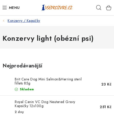
Přejít
Hleda
na
obsah
Konzervy / Kapsičky
PSI
KOČKY
Konzervy light (obézní psi)
KONĚ
ANTIPARAZITIKA
Nejprodávanější
PRO CHOVATELE
Brit Care Dog Mini Salmon&Herring steril
fillets 85g
23 Kč
NA NEMOCI
Skladem
KRÁLÍCI/HLODAVCI/PTÁCI
Royal Canin VC Dog Neutered Gravy
Kapsičky 12x100g
251 Kč
2 dny