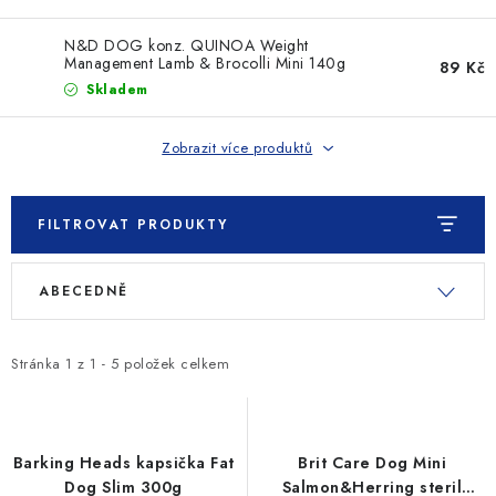
SLEVY
N&D DOG konz. QUINOA Weight
ZNAČKY
Management Lamb & Brocolli Mini 140g
89 Kč
Skladem
Ceník dopravy
Kontakty
Obchodní podmínky
Zobrazit více produktů
Podmínky ochrany osobních údajů
FILTROVAT PRODUKTY
V
Ř
ABECEDNĚ
ý
a
p
z
i
e
Stránka
1
z
1
-
5
položek celkem
s
n
p
í
r
p
Barking Heads kapsička Fat
Brit Care Dog Mini
o
r
Dog Slim 300g
Salmon&Herring steril