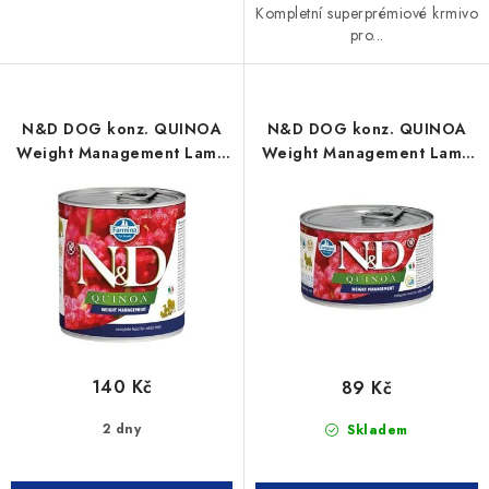
Kompletní superprémiové krmivo
pro...
N&D DOG konz. QUINOA
N&D DOG konz. QUINOA
Weight Management Lamb
Weight Management Lamb
& Brocolli 285g
& Brocolli Mini 140g
140 Kč
89 Kč
2 dny
Skladem