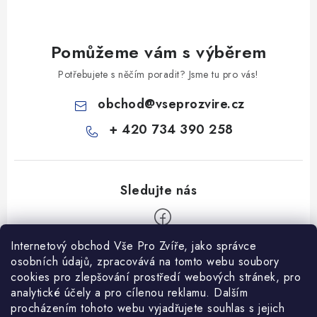
Pomůžeme vám s výběrem
Potřebujete s něčím poradit? Jsme tu pro vás!
obchod
@
vseprozvire.cz
+ 420 734 390 258
Internetový obchod Vše Pro Zvíře, jako správce
Z
osobních údajů, zpracovává na tomto webu soubory
á
cookies pro zlepšování prostředí webových stránek, pro
Informace pro Vás
p
analytické účely a pro cílenou reklamu. Dalším
procházením tohoto webu vyjadřujete souhlas s jejich
a
Ceník dopravy