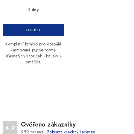
2 dny
Kompletní krmivo pro dospělé
kastrované psy ve formě
šťavnatých kapsiček - kousky v
omáčce.
O
v
l
á
d
Ověřeno zákazníky
a
4.9
959
recenzí.
Zobrazit všechny recenze