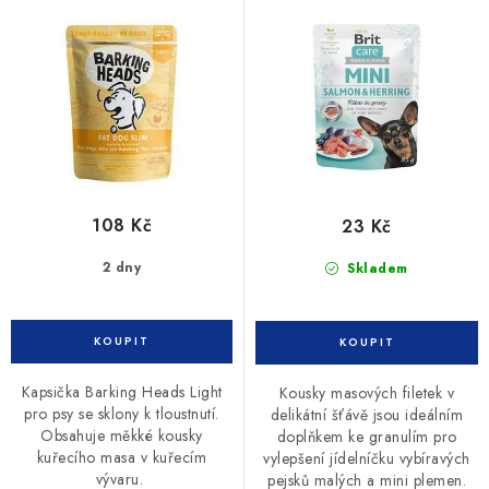
fillets 85g
d
o
u
d
k
u
t
k
ů
t
ů
108 Kč
23 Kč
2 dny
Skladem
Kapsička Barking Heads Light
Kousky masových filetek v
pro psy se sklony k tloustnutí.
delikátní šťávě jsou ideálním
Obsahuje měkké kousky
doplňkem ke granulím pro
kuřecího masa v kuřecím
vylepšení jídelníčku vybíravých
vývaru.
pejsků malých a mini plemen.