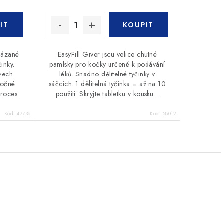
ázané
EasyPill Giver jsou velice chutné
činky.
pamlsky pro kočky určené k podávání
vech
léků. Snadno dělitelné tyčinky v
ročné
sáčcích. 1 dělitelná tyčinka = až na 10
proces
použití. Skryjte tabletku v kousku...
Kód:
47736
Kód:
58012