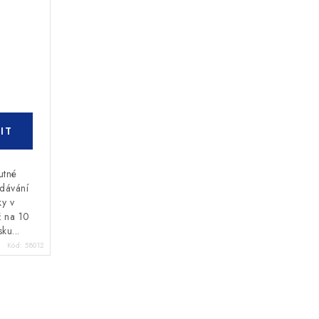
utné
dávání
ky v
ž na 10
ku...
Kód:
58012