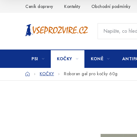
Přejít
Ceník dopravy
Kontakty
Obchodní podmínky
na
obsah
PSI
KOČKY
KONĚ
ANTIP
Domů
KOČKY
Roboran gel pro kočky 60g