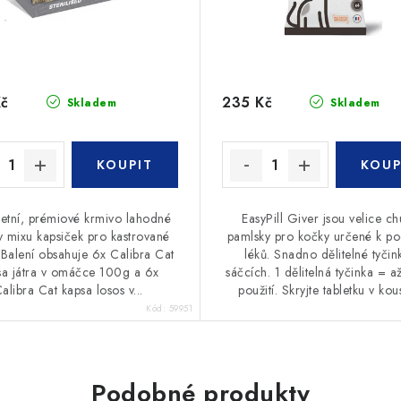
Kč
235 Kč
Skladem
Skladem
etní, prémiové krmivo lahodné
EasyPill Giver jsou velice ch
 v mixu kapsiček pro kastrované
pamlsky pro kočky určené k po
 Balení obsahuje 6x Calibra Cat
léků. Snadno dělitelné tyčin
sa játra v omáčce 100g a 6x
sáčcích. 1 dělitelná tyčinka = a
alibra Cat kapsa losos v...
použití. Skryjte tabletku v kous
Kód:
59951
Podobné produkty