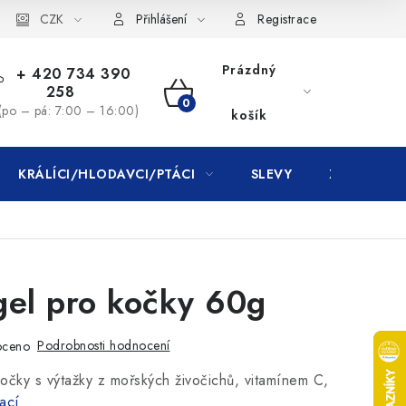
CZK
Přihlášení
Registrace
Prázdný
+ 420 734 390
258
NÁKUPNÍ
(po – pá: 7:00 – 16:00)
košík
KOŠÍK
KRÁLÍCI/HLODAVCI/PTÁCI
SLEVY
ZNAČKY
gel pro kočky 60g
Podrobnosti hodnocení
oceno
očky s výtažky z mořských živočichů, vitamínem C,
ací