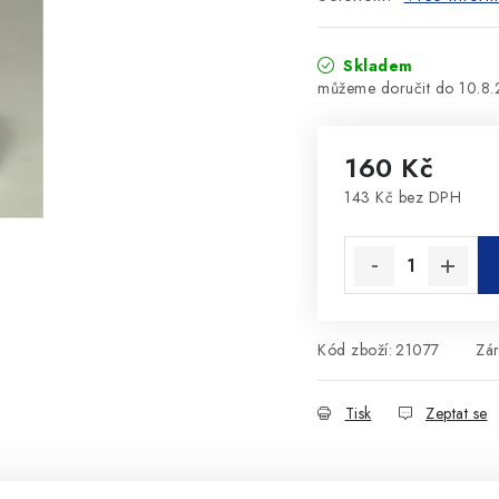
Skladem
10.8
160 Kč
143 Kč bez DPH
Měrná cena:
Kód zboží:
21077
Zá
Tisk
Zeptat se