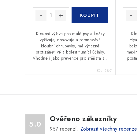
Kloubní výživa pro malé psy a kočky
Kl
vyživuje, obnovuje a promazává
Hya
kloubní chrupavky, má výrazné
bakt
protizánětlivé a bolest tlumící účinky.
maxim
Vhodné i jako prevence pro štěňata a...
post
Kód:
54601
Ověřeno zákazníky
5.0
957
recenzí.
Zobrazit všechny recenz