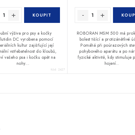
oubní výživa pro psy a kočky
ROBORAN MSM 500 má prok
lutidin DC vyrobena pomocí
bolest tišící a protizánětlivé ú
eriálních kultur zajišťující její
Pomáhá při poúrazových sta
ální vstřebatelnost do kloubů,
pohybového aparátu a po ná
aví vašeho psa i kočku opět na
fyzické aktivitě, kdy stimuluje 
nohy....
hojení...
Kód:
2427
e