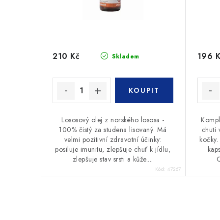
210 Kč
196 
Skladem
Lososový olej z norského lososa -
Kompl
100% čistý za studena lisovaný. Má
chuti
velmi pozitivní zdravotní účinky:
kočky.
posiluje imunitu, zlepšuje chuť k jídlu,
kap
zlepšuje stav srsti a kůže....
C
Kód:
47267