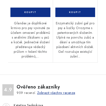
Glandex je doplňkové
Enzymatický zubní gel pro
krmivo pro psy vyvinuté za
psy a kočky Orozyme s
účelem omezení problémů
patentovaných složením.
s análními žlázkami u psů
Ulpívá na povrchu zubů a
a koček. Jedinečné složení
dásní a umožňuje tím
představuje vědecký
působení aktivních složek.
průlom v řešení těchto
Gel rozrušuje existující
problémů,...
zubní...
Ověřeno zákazníky
4.9
959
recenzí.
Zobrazit všechny recenze
Kateřina Sedmikova