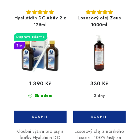
Hyalutidin DC Aktiv 2 x
Lososový olej Zeus
125ml
1000ml
Doprava zdarma
Tip
1 390 Kč
330 Kč
Skladem
2 dny
Kloubní výživa pro psy a
Lososový olej z norského
kočky Hyalutidin DC
lososa - 100% čistý za