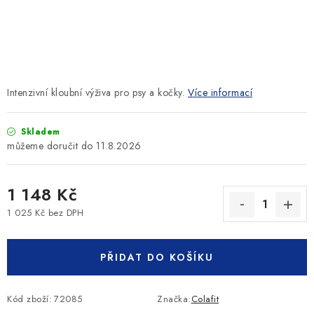
SLEVY
ZNAČKY
Ceník dopravy
Kontakty
Obchodní podmínky
Intenzivní kloubní výživa pro psy a kočky.
Více informací
Podmínky ochrany osobních údajů
Skladem
11.8.2026
1 148 Kč
1 025 Kč bez DPH
Měrná cena:
PŘIDAT DO KOŠÍKU
Kód zboží:
72085
Značka:
Colafit