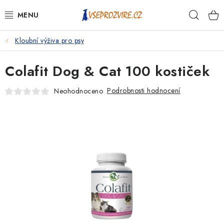
Přejít
Hleda
na
obsah
Kloubní výživa pro psy
PSI
Colafit Dog & Cat 100 kostiček
KOČKY
Podrobnosti hodnocení
Neohodnoceno
KONĚ
ANTIPARAZITIKA
PRO CHOVATELE
NA NEMOCI
KRÁLÍCI/HLODAVCI/PTÁCI