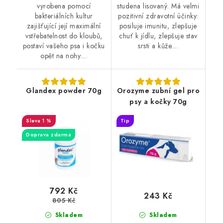
vyrobena pomocí
studena lisovaný. Má velmi
bakteriálních kultur
pozitivní zdravotní účinky:
zajišťující její maximální
posiluje imunitu, zlepšuje
vstřebatelnost do kloubů,
chuť k jídlu, zlepšuje stav
postaví vašeho psa i kočku
srsti a kůže....
opět na nohy....
Glandex powder 70g
Orozyme zubní gel pro
psy a kočky 70g
1 %
Tip
Doprava zdarma
792 Kč
243 Kč
805 Kč
Skladem
Skladem