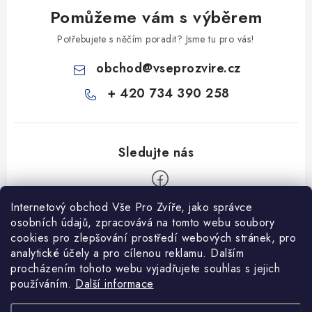
Pomůžeme vám s výběrem
Potřebujete s něčím poradit? Jsme tu pro vás!
obchod
@
vseprozvire.cz
+ 420 734 390 258
Internetový obchod Vše Pro Zvíře, jako správce
Z
osobních údajů, zpracovává na tomto webu soubory
á
cookies pro zlepšování prostředí webových stránek, pro
Informace pro Vás
analytické účely a pro cílenou reklamu. Dalším
p
procházením tohoto webu vyjadřujete souhlas s jejich
a
Ceník dopravy
používáním.
Další informace
t
Kontakty