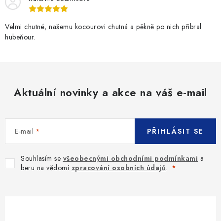
Velmi chutné, našemu kocourovi chutná a pěkně po nich přibral
hubeňour.
Aktuální novinky a akce na váš e-mail
E-mail
PŘIHLÁSIT SE
Souhlasím se
všeobecnými obchodními podmínkami
a
beru na vědomí
zpracování osobních údajů
.