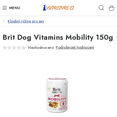
Přejít
Hleda
na
obsah
Kloubní výživa pro psy
PSI
Brit Dog Vitamins Mobility 150g
KOČKY
Podrobnosti hodnocení
Neohodnoceno
KONĚ
ANTIPARAZITIKA
PRO CHOVATELE
NA NEMOCI
KRÁLÍCI/HLODAVCI/PTÁCI