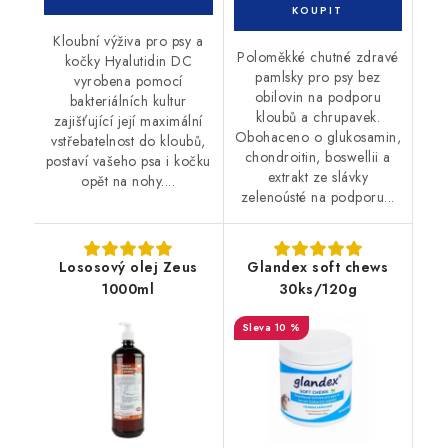
Kloubní výživa pro psy a
Poloměkké chutné zdravé
kočky Hyalutidin DC
pamlsky pro psy bez
vyrobena pomocí
obilovin na podporu
bakteriálních kultur
kloubů a chrupavek.
zajišťující její maximální
Obohaceno o glukosamin,
vstřebatelnost do kloubů,
chondroitin, boswellii a
postaví vašeho psa i kočku
extrakt ze slávky
opět na nohy....
zelenoústé na podporu...
Lososový olej Zeus
Glandex soft chews
1000ml
30ks/120g
10 %