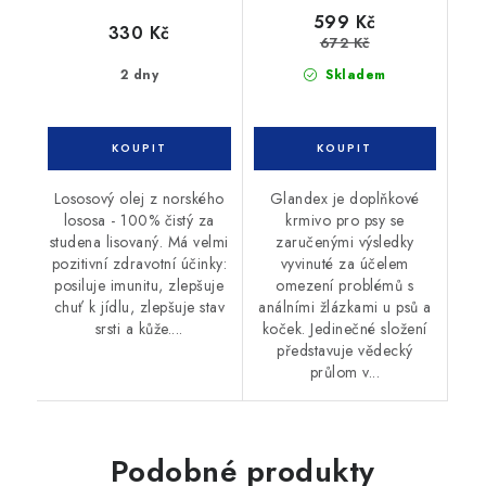
599 Kč
330 Kč
672 Kč
2 dny
Skladem
Lososový olej z norského
Glandex je doplňkové
lososa - 100% čistý za
krmivo pro psy se
studena lisovaný. Má velmi
zaručenými výsledky
pozitivní zdravotní účinky:
vyvinuté za účelem
posiluje imunitu, zlepšuje
omezení problémů s
chuť k jídlu, zlepšuje stav
análními žlázkami u psů a
srsti a kůže....
koček. Jedinečné složení
představuje vědecký
průlom v...
Podobné produkty