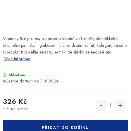
SLEVY
ZNAČKY
Ceník dopravy
Kontakty
Obchodní podmínky
Vitamíny Brit pro psy a podporu kloubů ve formě poloměkkého
Podmínky ochrany osobních údajů
chutného pamlsku - glukosamin, chondroitin sulfát, kolagen, vaječné
skořápky, Boswellia serrata, extrakt ze slávky zelenoústé atd.
Více informací
Skladem
11.8.2026
326 Kč
291 Kč bez DPH
Měrná cena:
PŘIDAT DO KOŠÍKU