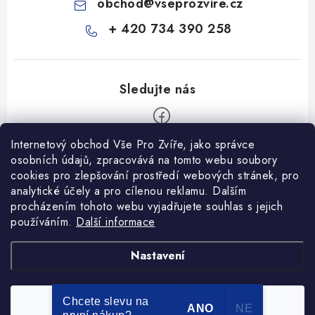
obchod
@
vseprozvire.cz
+ 420 734 390 258
Internetový obchod Vše Pro Zvíře, jako správce
Z
osobních údajů, zpracovává na tomto webu soubory
á
cookies pro zlepšování prostředí webových stránek, pro
Informace pro Vás
p
analytické účely a pro cílenou reklamu. Dalším
procházením tohoto webu vyjadřujete souhlas s jejich
a
Ceník dopravy
používáním.
Další informace
t
Kontakty
í
Obchodní podmínky
Heuréka recenze
VseProZvire.cz 2011-2024
Nastavení
VetPlus
Obchodní podmínky
Podmínky ochrany osobních údajů
Chcete slevu na
Souhlasím
Copyright 2026
Vše Pro Zvíře
. Všechna práva vyhrazena.
ANO
NE