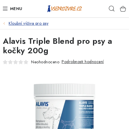
Přejít
Hleda
na
obsah
Kloubní výživa pro psy
PSI
Alavis Triple Blend pro psy a
KOČKY
kočky 200g
KONĚ
Podrobnosti hodnocení
Neohodnoceno
ANTIPARAZITIKA
PRO CHOVATELE
NA NEMOCI
KRÁLÍCI/HLODAVCI/PTÁCI