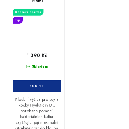
125ml
Doprava zdarma
Tip
1 390 Kč
Skladem
Kloubní výživa pro psy a
kočky Hyalutidin DC
vyrobena pomocí
bakteriálních kultur
zajišťující její maximální
vstřebatelnost do kloubů,