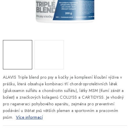
SLEVY
ZNAČKY
Ceník dopravy
Kontakty
Obchodní podmínky
Podmínky ochrany osobních údajů
ALAVIS Triple blend pro psy a kočky je komplexní kloubní výživa v
prášku, která obsahuje kombinaci tří chondroprotek­tivních látek
(glukosamin sulfátu a chondroitin sulfátu), látky MSM (tlumí zánět a
bolest) a značkových kolagenů COLLYSS a CARTIDYSS. Je vhodný
pro regeneraci pohybového aparátu, zejména pro preventivní
podávání u štěňat psů větších plemen a sportovním a pracovním
psům.
Více informací