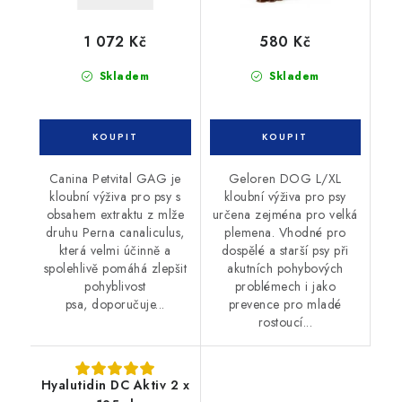
1 072 Kč
580 Kč
Skladem
Skladem
Canina Petvital GAG je
Geloren DOG L/XL
kloubní výživa pro psy s
kloubní výživa pro psy
obsahem extraktu z mlže
určena zejména pro velká
druhu Perna canaliculus,
plemena. Vhodné pro
která velmi účinně a
dospělé a starší psy při
spolehlivě pomáhá zlepšit
akutních pohybových
pohyblivost
problémech i jako
psa, doporučuje...
prevence pro mladé
rostoucí...
Hyalutidin DC Aktiv 2 x