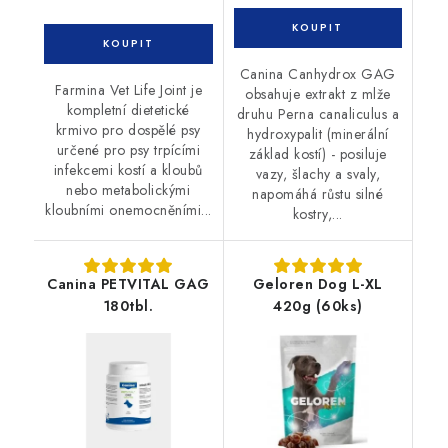
Canina Canhydrox GAG
Farmina Vet Life Joint je
obsahuje extrakt z mlže
kompletní dietetické
druhu Perna canaliculus a
krmivo pro dospělé psy
hydroxypalit (minerální
určené pro psy trpícími
základ kostí) - posiluje
infekcemi kostí a kloubů
vazy, šlachy a svaly,
nebo metabolickými
napomáhá růstu silné
kloubními onemocněními...
kostry,...
Canina PETVITAL GAG
Geloren Dog L-XL
180tbl.
420g (60ks)