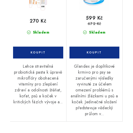
599 Kč
270 Kč
672 Kč
Skladem
Skladem
Lehce stravitelná
Glandex je doplňkové
probiotická pasta k úpravě
krmivo pro psy se
mikroflóry obohacená
zaručenými výsledky
vitamíny pro zlepšení
vyvinuté za účelem
zdraví a odolnosti štěňat,
omezení problémů s
koťat, psů a koček v
análními žlázkami u psů a
kritických fázích vývoje a...
koček. Jedinečné složení
představuje vědecký
průlom v...