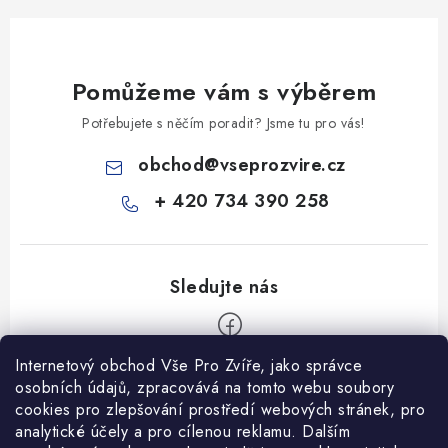
Pomůžeme vám s výběrem
Potřebujete s něčím poradit? Jsme tu pro vás!
obchod
@
vseprozvire.cz
+ 420 734 390 258
Internetový obchod Vše Pro Zvíře, jako správce
Z
osobních údajů, zpracovává na tomto webu soubory
á
cookies pro zlepšování prostředí webových stránek, pro
Informace pro Vás
analytické účely a pro cílenou reklamu. Dalším
p