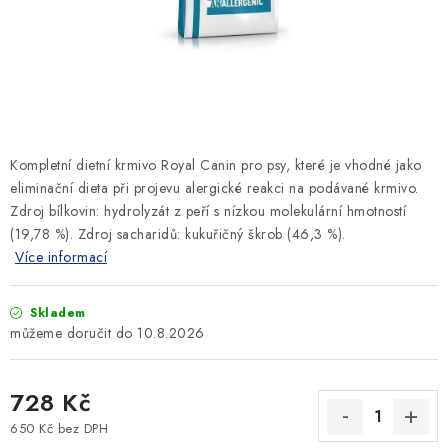
SLEVY
ZNAČKY
Ceník dopravy
Kontakty
Obchodní podmínky
Podmínky ochrany osobních údajů
Kompletní dietní krmivo Royal Canin pro psy, které je vhodné jako
eliminační dieta při projevu alergické reakci na podávané krmivo.
Zdroj bílkovin: hydrolyzát z peří s nízkou molekulární hmotností
(19,78 %). Zdroj sacharidů: kukuřičný škrob (46,3 %).
Více informací
Skladem
10.8.2026
728 Kč
650 Kč bez DPH
Měrná cena: