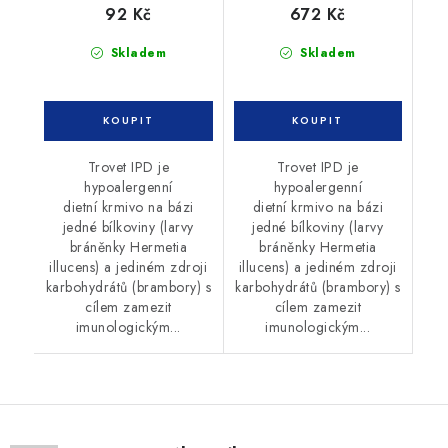
92 Kč
672 Kč
Skladem
Skladem
Trovet IPD je
Trovet IPD je
hypoalergenní
hypoalergenní
dietní krmivo na bázi
dietní krmivo na bázi
jedné bílkoviny (larvy
jedné bílkoviny (larvy
bráněnky Hermetia
bráněnky Hermetia
illucens) a jediném zdroji
illucens) a jediném zdroji
karbohydrátů (brambory) s
karbohydrátů (brambory) s
cílem zamezit
cílem zamezit
imunologickým...
imunologickým...