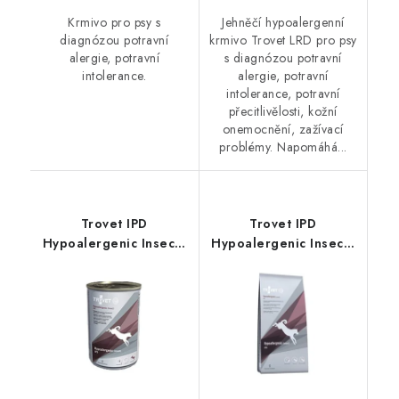
Krmivo pro psy s
Jehněčí hypoalergenní
diagnózou potravní
krmivo Trovet LRD pro psy
alergie, potravní
s diagnózou potravní
intolerance.
alergie, potravní
intolerance, potravní
přecitlivělosti, kožní
onemocnění, zažívací
problémy. Napomáhá...
Trovet IPD
Trovet IPD
Hypoalergenic Insects
Hypoalergenic Insects
konzerva pes 400g
3 kg pes