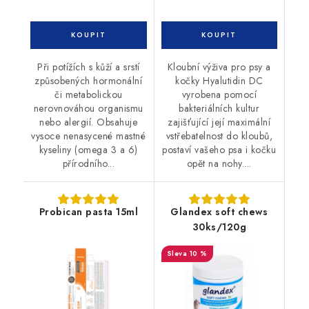
Při potížích s kůží a srstí
Kloubní výživa pro psy a
způsobených hormonální
kočky Hyalutidin DC
či metabolickou
vyrobena pomocí
nerovnováhou organismu
bakteriálních kultur
nebo alergií. Obsahuje
zajišťující její maximální
vysoce nenasycené mastné
vstřebatelnost do kloubů,
kyseliny (omega 3 a 6)
postaví vašeho psa i kočku
přírodního...
opět na nohy....
Probican pasta 15ml
Glandex soft chews
30ks/120g
10 %