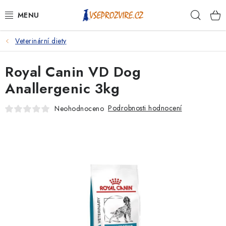
Přejít
Hleda
na
obsah
Veterinární diety
PSI
Royal Canin VD Dog
KOČKY
Anallergenic 3kg
KONĚ
Podrobnosti hodnocení
Neohodnoceno
ANTIPARAZITIKA
PRO CHOVATELE
NA NEMOCI
KRÁLÍCI/HLODAVCI/PTÁCI