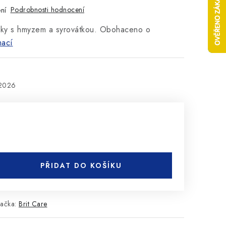
Podrobnosti hodnocení
ní
sky s hmyzem a syrovátkou. Obohaceno o
mací
.2026
PŘIDAT DO KOŠÍKU
ačka:
Brit Care