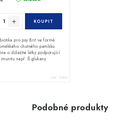
biotika pro psy Brit ve formě
oměkkého chutného pamlsku
na o důležité látky podporující
imunitu např. ß-glukany.
Kód:
72908
Podobné produkty