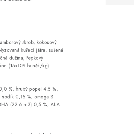
bramborový škrob, kokosový
lyzovaná kuřecí játra, sušená
ečná dužina, řepkový
váno (15x109 buněk/kg).
10,0 %, hrubý popel 4,5 %,
%, sodík 0,15 %, omega 3
DHA (22:6 n-3) 0,5 %, ALA