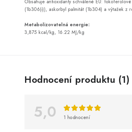
Obsahuje antioxidanty schválené EU: tokoferolové e
(1b306(i)), askorbyl palmitát (1b304) a výtažek z 
Metabolizovatelná energie:
3,875 kcal/kg, 16.22 MJ/kg
V
Hodnocení produktu (1)
ý
p
i
5,0
s
1 hodnocení
h