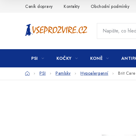
Přejít
Ceník dopravy
Kontakty
Obchodní podmínky
na
obsah
PSI
KOČKY
KONĚ
ANTIP
Domů
PSI
Pamlsky
Hypoalergenní
Brit Car