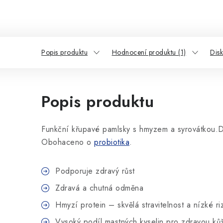
Popis produktu
Hodnocení produktu (1)
Dis
Popis produktu
Funkční křupavé pamlsky s hmyzem a syrovátkou.D
Obohaceno o
probiotika
.
Podporuje zdravý růst
Zdravá a chutná odměna
Hmyzí protein – skvělá stravitelnost a nízké r
Vysoký podíl mastných kyselin pro zdravou kůži