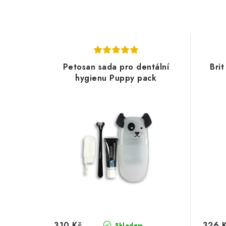
Petosan sada pro dentální
Bri
hygienu Puppy pack
310 Kč
326 
Skladem