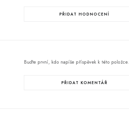
o
d
PŘIDAT HODNOCENÍ
n
o
c
e
n
Buďte první, kdo napíše příspěvek k této položce
í
PŘIDAT KOMENTÁŘ