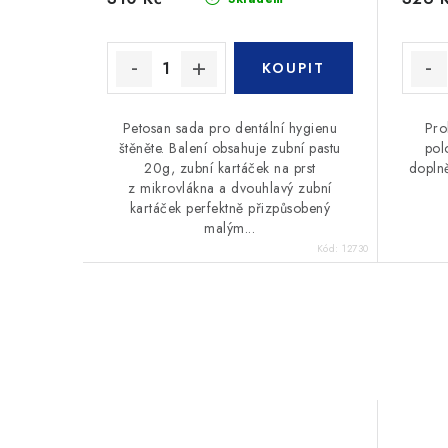
Petosan sada pro dentální hygienu
Pro
štěněte. Balení obsahuje zubní pastu
pol
20g, zubní kartáček na prst
doplně
z mikrovlákna a dvouhlavý zubní
kartáček perfektně přizpůsobený
malým...
Kód:
12730