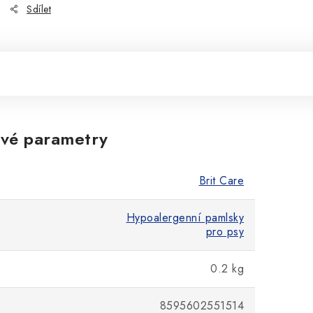
Sdílet
vé parametry
Brit Care
Hypoalergenní pamlsky
pro psy
0.2 kg
8595602551514