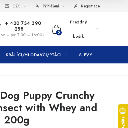
CZK
Přihlášení
Registrace
Prázdný
+ 420 734 390
258
NÁKUPNÍ
(po – pá: 7:00 – 16:00)
košík
KOŠÍK
KRÁLÍCI/HLODAVCI/PTÁCI
SLEVY
ZNAČKY
e Dog Puppy Crunchy
nsect with Whey and
s 200g