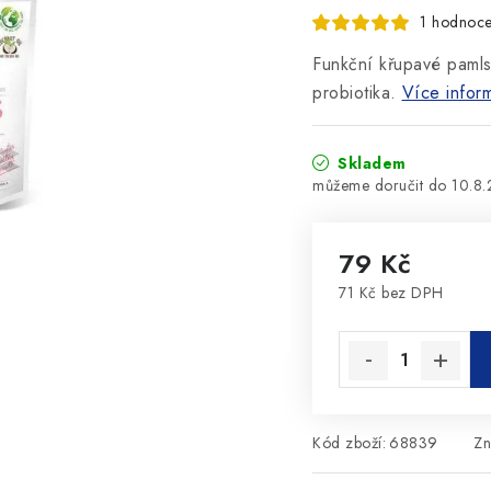
1 hodnoce
Funkční křupavé paml
probiotika.
Více infor
Skladem
10.8
79 Kč
71 Kč bez DPH
Měrná cena:
Kód zboží:
68839
Zn