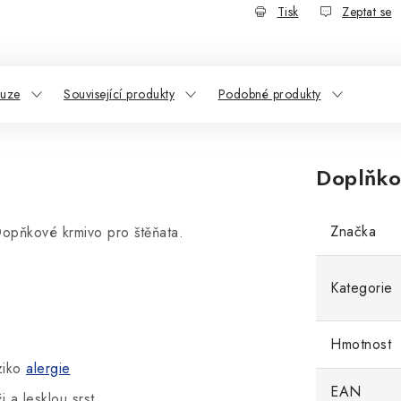
Tisk
Zeptat se
kuze
Související produkty
Podobné produkty
Doplňko
Značka
opňkové krmivo pro štěňata.
Kategorie
Hmotnost
iziko
alergie
EAN
 a lesklou srst