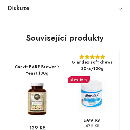
Diskuze
Související produkty
Glandex soft chews
Canvit BARF Brewer´s
30ks/120g
Yeast 180g
10 %
599 Kč
672 Kč
129 Kč