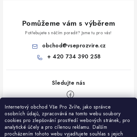
Pomůžeme vám s výběrem
Potřebujete s něčím poradit? Jsme tu pro vás!
obchod
@
vseprozvire.cz
+ 420 734 390 258
Internetový obchod Vše Pro Zvíře, jako správce
Z
osobních údajů, zpracovává na tomto webu soubory
á
cookies pro zlepšování prostředí webových stránek, pro
Informace pro Vás
p
analytické účely a pro cílenou reklamu. Dalším
procházením tohoto webu vyjadřujete souhlas s jejich