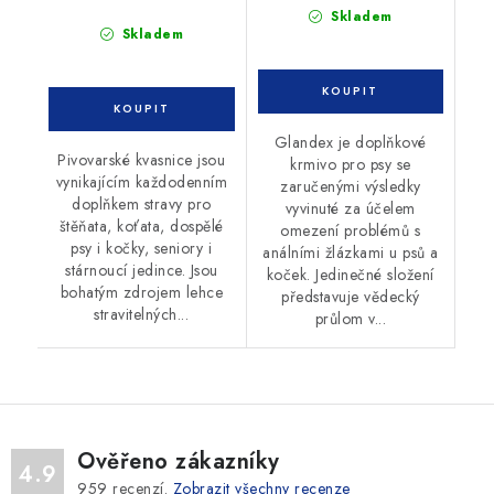
Skladem
Skladem
Glandex je doplňkové
Pivovarské kvasnice jsou
krmivo pro psy se
vynikajícím každodenním
zaručenými výsledky
doplňkem stravy pro
vyvinuté za účelem
štěňata, koťata, dospělé
omezení problémů s
psy i kočky, seniory i
análními žlázkami u psů a
stárnoucí jedince. Jsou
koček. Jedinečné složení
bohatým zdrojem lehce
představuje vědecký
stravitelných...
průlom v...
Ověřeno zákazníky
4.9
959
recenzí.
Zobrazit všechny recenze