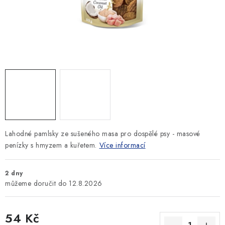
SLEVY
ZNAČKY
Ceník dopravy
Kontakty
Obchodní podmínky
Podmínky ochrany osobních údajů
Lahodné pamlsky ze sušeného masa pro dospělé psy - masové
penízky s hmyzem a kuřetem.
Více informací
2 dny
12.8.2026
54 Kč