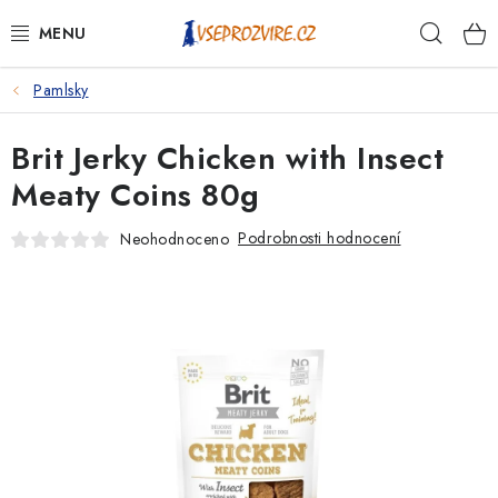
Přejít
Hleda
na
obsah
Pamlsky
PSI
Brit Jerky Chicken with Insect
KOČKY
Meaty Coins 80g
KONĚ
Podrobnosti hodnocení
Neohodnoceno
ANTIPARAZITIKA
PRO CHOVATELE
NA NEMOCI
KRÁLÍCI/HLODAVCI/PTÁCI