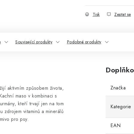
Tisk
Zeptat se
e
Související produkty
Podobné produkty
Doplňko
Značka
žijí aktivním způsobem života,
. Kachní maso v kombinaci s
urmány, kteří trvají jen na tom
Kategorie
u zdrojem vitaminů a minerálů
rmivo pro psy.
EAN