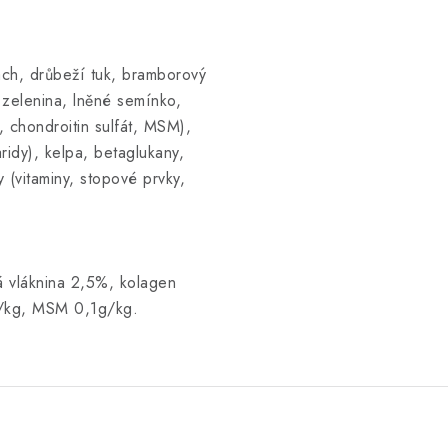
ách, drůbeží tuk, bramborový
 zelenina, lněné semínko,
, chondroitin sulfát, MSM),
ridy), kelpa, betaglukany,
 (vitaminy, stopové prvky,
á vláknina 2,5%, kolagen
g/kg, MSM 0,1g/kg.