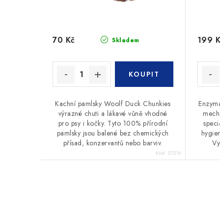
70 Kč
199 
Skladem
Kachní pamlsky Woolf Duck Chunkies
Enzyma
výrazné chuti a lákavé vůně vhodné
mecha
pro psy i kočky. Tyto 100% přírodní
speci
pamlsky jsou balené bez chemických
hygie
přísad, konzervantů nebo barviv.
Vy
Kód:
57216