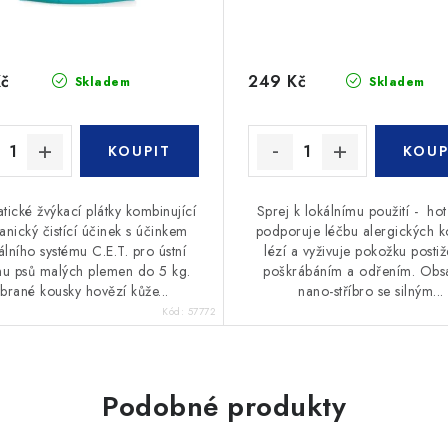
Kč
249 Kč
Skladem
Skladem
tické žvýkací plátky kombinující
Sprej k lokálnímu použití - hot
nický čistící účinek s účinkem
podporuje léčbu alergických k
álního systému C.E.T. pro ústní
lézí a vyživuje pokožku posti
nu psů malých plemen do 5 kg.
poškrábáním a odřením. Obs
brané kousky hovězí kůže...
nano-stříbro se silným...
Kód:
57772
Podobné produkty