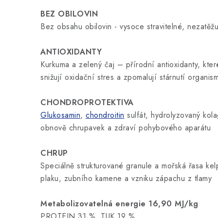
BEZ OBILOVIN
Bez obsahu obilovin - vysoce stravitelné, nezatěžuj
ANTIOXIDANTY
Kurkuma a zelený čaj – přírodní antioxidanty, kter
snižují oxidační stres a zpomalují stárnutí organis
CHONDROPROTEKTIVA
Glukosamin
,
chondroitin
sulfát, hydrolyzovaný ko
obnově chrupavek a zdraví pohybového aparátu
CHRUP
Speciálně strukturované granule a mořská řasa ke
plaku, zubního kamene a vzniku zápachu z tlamy
Metabolizovatelná energie 16,90 MJ/kg
PROTEIN 31 %, TUK 19 %