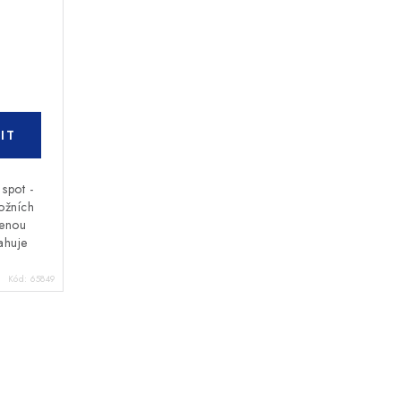
 spot -
ožních
ženou
ahuje
Kód:
65849