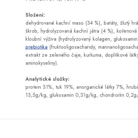
Složení:
dehydrované kachní maso (34 %), batáty, žlutý hr
škrob, hydrolyzovaná kachní játra (4 %), kořenová
kloubní výživa (hydrolyzovaný kolagen, glukosamin
prebiotika
(fruktooligosacharidy, mannanoligosacha
extrakt ze zeleného čaje, kurkuma, doplňkové látky
aminokyseliny).
Analytické složky:
protein 31%, tuk 19%, anorganické látky 7%, hrub
13,5g/kg, glukosamin 0,31g/kg, chondroitin 0,2