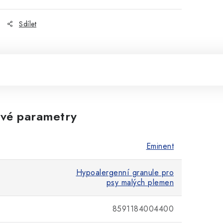
Sdílet
vé parametry
Eminent
Hypoalergenní granule pro
psy malých plemen
8591184004400