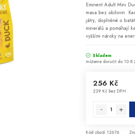
Eminent Adult Mini Du
masa bez obilovin. Ka
játry, doplněné o batá
minerálů a pomáhají ke
vyššími nároky na energ
Skladem
10.8
256 Kč
229 Kč bez DPH
Měrná cena:
Kód zboží:
12676
Zn