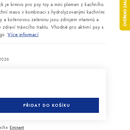
ck je krmivo pro psy toy a mini plemen z kachního
chní maso v kombinaci s hydrolyzovanými kachními
ty a kořenovou zeleninu jsou zdrojem vitaminů a
 zdraví trávicího traktu. Vhodné pro aktivní psy s
ii.
Více informací
.2026
PŘIDAT DO KOŠÍKU
ačka:
Eminent