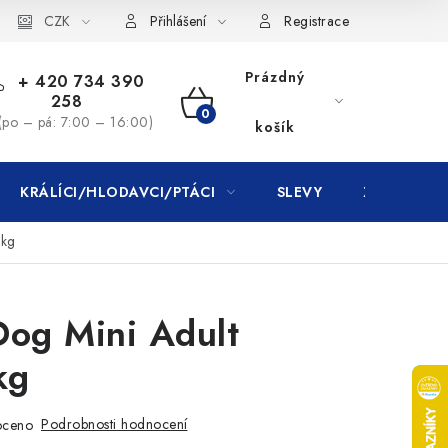
CZK
Přihlášení
Registrace
Prázdný
+ 420 734 390
258
NÁKUPNÍ
(po – pá: 7:00 – 16:00)
košík
KOŠÍK
KRÁLÍCI/HLODAVCI/PTÁCI
SLEVY
ZNAČKY
2kg
Dog Mini Adult
kg
Podrobnosti hodnocení
oceno