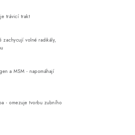
e trávicí trakt
é zachycují volné radikály,
mu
lagen a MSM - napomáhají
lpa - omezuje tvorbu zubního