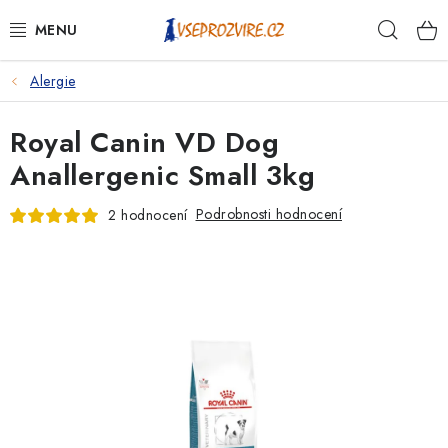
Přejít
Hleda
na
obsah
Alergie
PSI
Royal Canin VD Dog
KOČKY
Anallergenic Small 3kg
KONĚ
Podrobnosti hodnocení
2 hodnocení
ANTIPARAZITIKA
PRO CHOVATELE
NA NEMOCI
KRÁLÍCI/HLODAVCI/PTÁCI