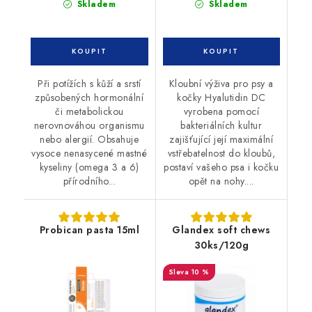
Skladem
Skladem
Při potížích s kůží a srstí
Kloubní výživa pro psy a
způsobených hormonální
kočky Hyalutidin DC
či metabolickou
vyrobena pomocí
nerovnováhou organismu
bakteriálních kultur
nebo alergií. Obsahuje
zajišťující její maximální
vysoce nenasycené mastné
vstřebatelnost do kloubů,
kyseliny (omega 3 a 6)
postaví vašeho psa i kočku
přírodního...
opět na nohy....
Probican pasta 15ml
Glandex soft chews
30ks/120g
10 %