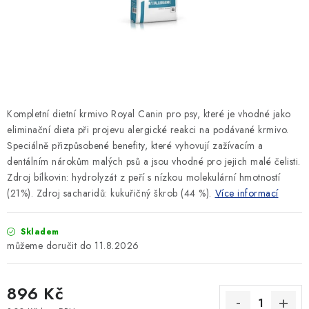
SLEVY
ZNAČKY
Ceník dopravy
Kontakty
Obchodní podmínky
Podmínky ochrany osobních údajů
Kompletní dietní krmivo Royal Canin pro psy, které je vhodné jako
eliminační dieta při projevu alergické reakci na podávané krmivo.
Speciálně přizpůsobené benefity, které vyhovují zažívacím a
dentálním nárokům malých psů a jsou vhodné pro jejich malé čelisti.
Zdroj bílkovin: hydrolyzát z peří s nízkou molekulární hmotností
(21%). Zdroj sacharidů: kukuřičný škrob (44 %).
Více informací
Skladem
11.8.2026
896 Kč