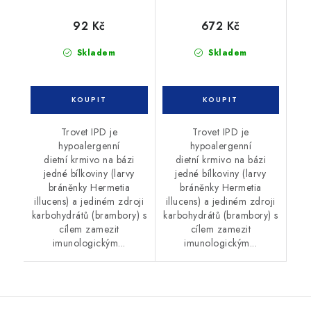
92 Kč
672 Kč
Skladem
Skladem
Trovet IPD je
Trovet IPD je
hypoalergenní
hypoalergenní
dietní krmivo na bázi
dietní krmivo na bázi
jedné bílkoviny (larvy
jedné bílkoviny (larvy
bráněnky Hermetia
bráněnky Hermetia
illucens) a jediném zdroji
illucens) a jediném zdroji
karbohydrátů (brambory) s
karbohydrátů (brambory) s
cílem zamezit
cílem zamezit
imunologickým...
imunologickým...