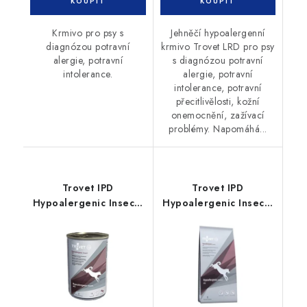
Krmivo pro psy s
Jehněčí hypoalergenní
diagnózou potravní
krmivo Trovet LRD pro psy
alergie, potravní
s diagnózou potravní
intolerance.
alergie, potravní
intolerance, potravní
přecitlivělosti, kožní
onemocnění, zažívací
problémy. Napomáhá...
Trovet IPD
Trovet IPD
Hypoalergenic Insects
Hypoalergenic Insects
konzerva pes 400g
3 kg pes