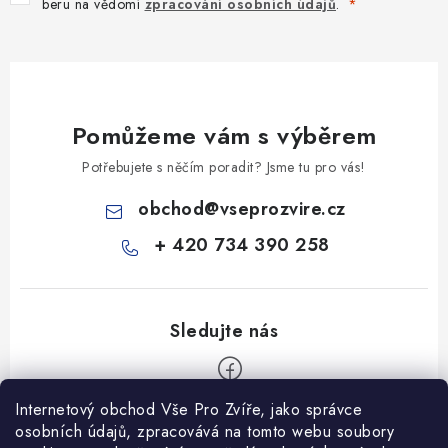
beru na vědomí
zpracování osobních údajů
.
Pomůžeme vám s výběrem
Potřebujete s něčím poradit? Jsme tu pro vás!
obchod
@
vseprozvire.cz
+ 420 734 390 258
Internetový obchod Vše Pro Zvíře, jako správce
Z
osobních údajů, zpracovává na tomto webu soubory