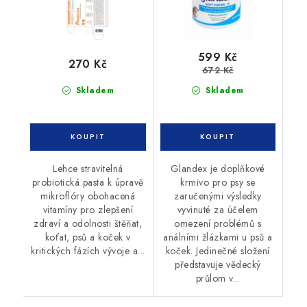
599 Kč
270 Kč
672 Kč
Skladem
Skladem
Lehce stravitelná
Glandex je doplňkové
probiotická pasta k úpravě
krmivo pro psy se
mikroflóry obohacená
zaručenými výsledky
vitamíny pro zlepšení
vyvinuté za účelem
zdraví a odolnosti štěňat,
omezení problémů s
koťat, psů a koček v
análními žlázkami u psů a
kritických fázích vývoje a...
koček. Jedinečné složení
představuje vědecký
průlom v...