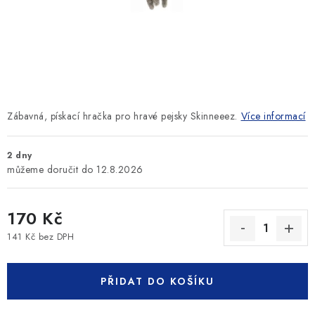
SLEVY
ZNAČKY
Ceník dopravy
Kontakty
Obchodní podmínky
Podmínky ochrany osobních údajů
Zábavná, pískací hračka pro hravé pejsky Skinneeez.
Více informací
2 dny
12.8.2026
170 Kč
141 Kč bez DPH
Měrná cena:
PŘIDAT DO KOŠÍKU