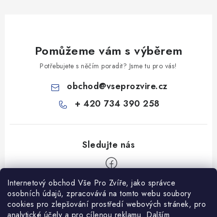
Pomůžeme vám s výběrem
Potřebujete s něčím poradit? Jsme tu pro vás!
obchod
@
vseprozvire.cz
+ 420 734 390 258
Internetový obchod Vše Pro Zvíře, jako správce
Z
osobních údajů, zpracovává na tomto webu soubory
á
cookies pro zlepšování prostředí webových stránek, pro
Informace pro Vás
analytické účely a pro cílenou reklamu. Dalším