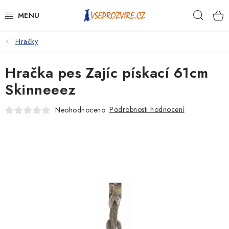
Přejít
Hleda
na
obsah
Hračky
PSI
Hračka pes Zajíc pískací 61cm
KOČKY
Skinneeez
KONĚ
Podrobnosti hodnocení
Neohodnoceno
ANTIPARAZITIKA
PRO CHOVATELE
NA NEMOCI
KRÁLÍCI/HLODAVCI/PTÁCI