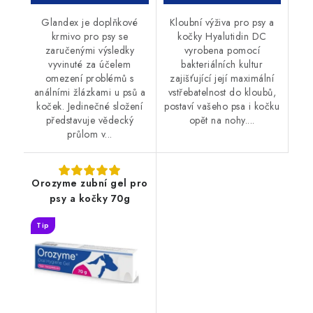
Glandex je doplňkové
Kloubní výživa pro psy a
krmivo pro psy se
kočky Hyalutidin DC
zaručenými výsledky
vyrobena pomocí
vyvinuté za účelem
bakteriálních kultur
omezení problémů s
zajišťující její maximální
análními žlázkami u psů a
vstřebatelnost do kloubů,
koček. Jedinečné složení
postaví vašeho psa i kočku
představuje vědecký
opět na nohy....
průlom v...
Orozyme zubní gel pro
psy a kočky 70g
Tip