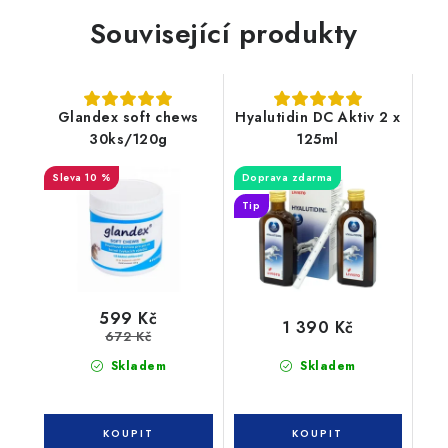
Související produkty
Glandex soft chews
Hyalutidin DC Aktiv 2 x
30ks/120g
125ml
10 %
Doprava zdarma
Tip
599 Kč
1 390 Kč
672 Kč
Skladem
Skladem