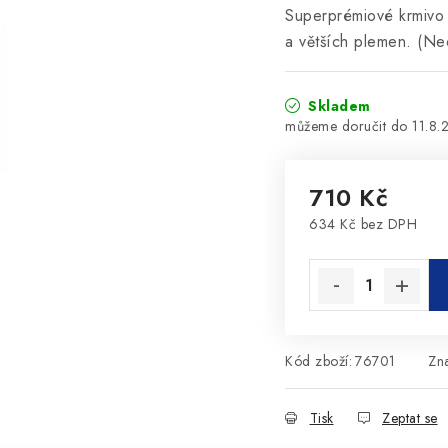
Superprémiové krmivo 
a větších plemen. (Ne
Skladem
11.8.
710 Kč
634 Kč bez DPH
Měrná cena:
Kód zboží:
76701
Zn
Tisk
Zeptat se