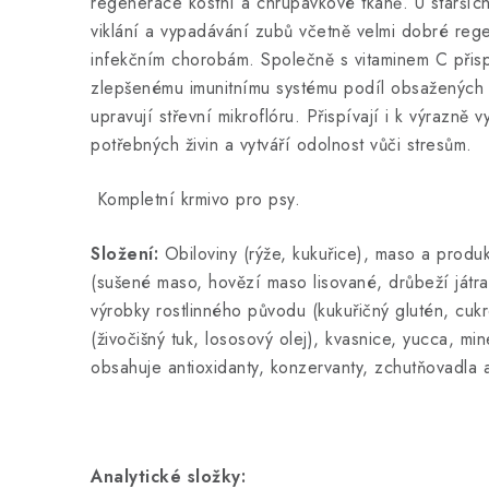
regenerace kostní a chrupavkové tkáně. U staršíc
viklání a vypadávání zubů včetně velmi dobré reg
infekčním chorobám. Společně s vitaminem C přisp
zlepšenému imunitnímu systému podíl obsažených p
upravují střevní mikroflóru. Přispívají i k výrazně v
potřebných živin a vytváří odolnost vůči stresům.
Kompletní krmivo pro psy.
Složení:
Obiloviny (rýže, kukuřice), maso a produ
(sušené maso, hovězí maso lisované, drůbeží játra,
výrobky rostlinného původu (kukuřičný glutén, cukr
(živočišný tuk, lososový olej), kvasnice, yucca, min
obsahuje antioxidanty, konzervanty, zchutňovadla a
Analytické složky: