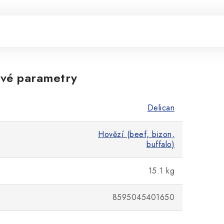
vé parametry
Delican
Hovězí (beef, bizon,
buffalo)
15.1 kg
8595045401650