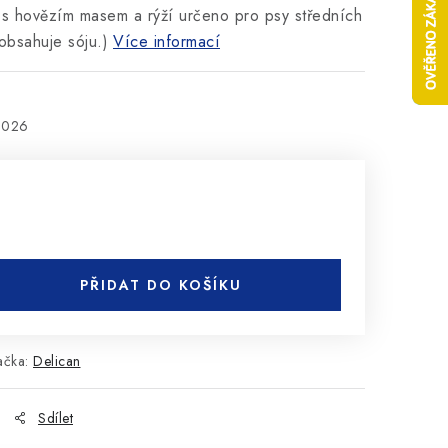
s hovězím masem a rýží určeno pro psy středních
obsahuje sóju.)
Více informací
2026
PŘIDAT DO KOŠÍKU
ačka:
Delican
Sdílet