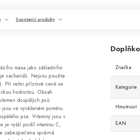
e
Související produkty
Doplňko
Značka
ězího masa jako základního
oje sacharidů. Nejsou použita
). Při velmi příznivé ceně se
Kategorie
etickou hodnotou. Obsah
 plemen dospělých psů.
Hmotnost
 jsou ve vyváženém poměru.
spělého psa. Vitaminy jsou v
EAN
 je vyšší podíl vitaminu C,
 je zabezpečena správná