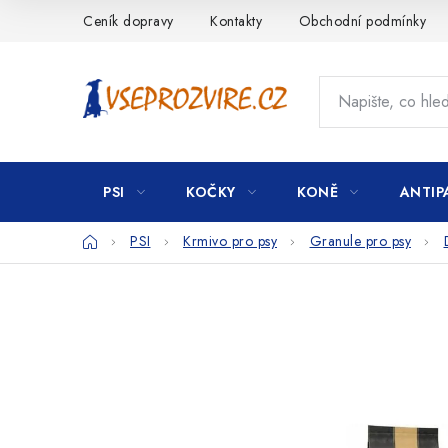
Přejít
Ceník dopravy
Kontakty
Obchodní podmínky
na
obsah
PSI
KOČKY
KONĚ
ANTIP
Domů
PSI
Krmivo pro psy
Granule pro psy