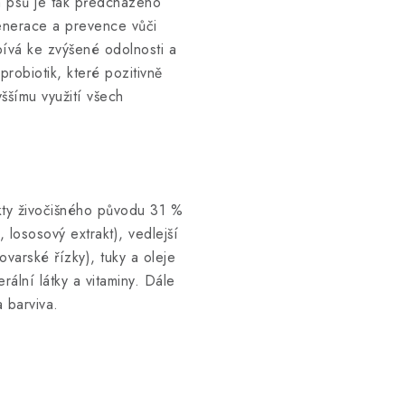
h psů je tak předcházeno
enerace a prevence vůči
ívá ke zvýšené odolnosti a
robiotik, které pozitivně
yššímu využití všech
kty živočišného původu 31 %
 lososový extrakt), vedlejší
ovarské řízky), tuky a oleje
erální látky a vitaminy. Dále
 barviva.