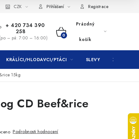
CZK
Přihlášení
Registrace
Prázdný
+ 420 734 390
258
NÁKUPNÍ
(po – pá: 7:00 – 16:00)
košík
KOŠÍK
KRÁLÍCI/HLODAVCI/PTÁCI
SLEVY
ZNAČKY
&rice 15kg
Dog CD Beef&rice
Podrobnosti hodnocení
oceno