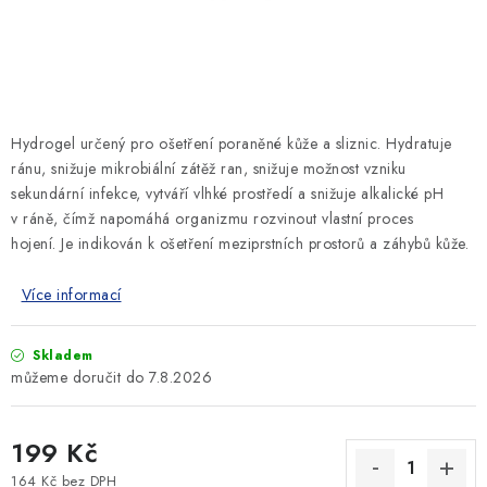
SLEVY
ZNAČKY
Ceník dopravy
Kontakty
Obchodní podmínky
Hydrogel určený pro ošetření poraněné kůže a sliznic. Hydratuje
Podmínky ochrany osobních údajů
ránu, snižuje mikrobiální zátěž ran, snižuje možnost vzniku
sekundární infekce, vytváří vlhké prostředí a snižuje alkalické pH
v ráně, čímž napomáhá organizmu rozvinout vlastní proces
hojení.
Je indikován k ošetření meziprstních prostorů a záhybů kůže.
Více informací
Skladem
7.8.2026
199 Kč
164 Kč bez DPH