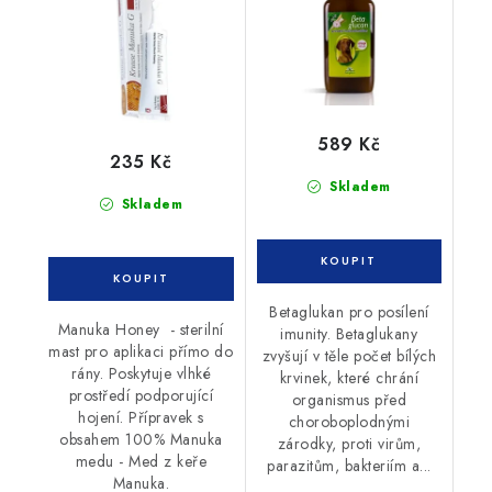
589 Kč
235 Kč
Skladem
Skladem
Betaglukan pro posílení
Manuka Honey - sterilní
imunity. Betaglukany
mast pro aplikaci přímo do
zvyšují v těle počet bílých
rány. Poskytuje vlhké
krvinek, které chrání
prostředí podporující
organismus před
hojení. Přípravek s
choroboplodnými
obsahem 100% Manuka
zárodky, proti virům,
medu - Med z keře
parazitům, bakteriím a...
Manuka.