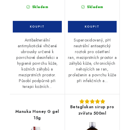
Skladem
Skladem
Antibakteriální
Superoxidovaný, pH
antimykotické vlhčené
neutrální antiseptický
ubrousky určené k
roztok pro ošetření
povrchové desinfekci a
ran, meziprstních prostor a
hygieně povrchu kůže,
záhybů kůže, chronických
kožních záhybů a
nehojících se ran,
meziprstních prostor.
proleženin a povrchu kůže
Působí podpůrně při
při infekčních a...
terapii kožních...
Betaglukan sirup pro
Manuka Honey G gel
zvířata 500ml
15g