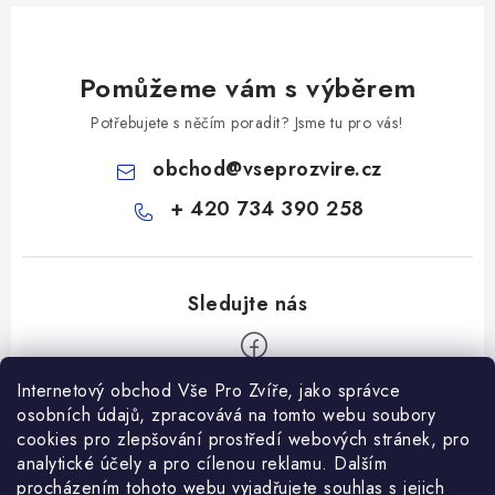
Pomůžeme vám s výběrem
Potřebujete s něčím poradit? Jsme tu pro vás!
obchod
@
vseprozvire.cz
+ 420 734 390 258
Internetový obchod Vše Pro Zvíře, jako správce
Z
osobních údajů, zpracovává na tomto webu soubory
á
cookies pro zlepšování prostředí webových stránek, pro
Informace pro Vás
analytické účely a pro cílenou reklamu. Dalším
p
procházením tohoto webu vyjadřujete souhlas s jejich