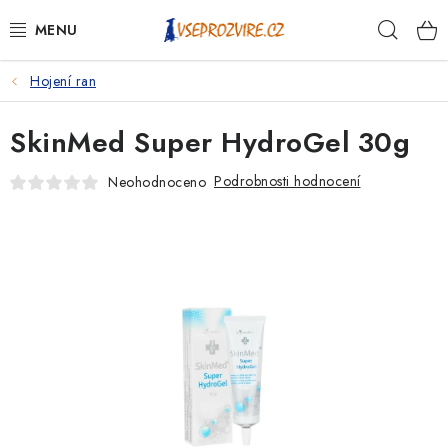
Přejít
Hleda
na
obsah
Hojení ran
PSI
SkinMed Super HydroGel 30g
KOČKY
Podrobnosti hodnocení
Neohodnoceno
KONĚ
ANTIPARAZITIKA
PRO CHOVATELE
NA NEMOCI
KRÁLÍCI/HLODAVCI/PTÁCI