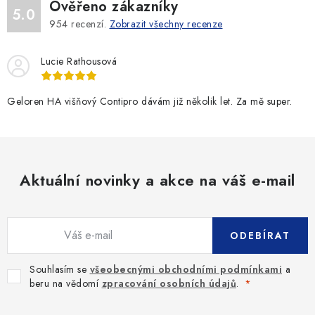
Ověřeno zákazníky
5.0
954
recenzí.
Zobrazit všechny recenze
Lucie Rathousová
Geloren HA višňový Contipro dávám již několik let. Za mě super.
Aktuální novinky a akce na váš e-mail
ODEBÍRAT
Souhlasím se
všeobecnými obchodními podmínkami
a
beru na vědomí
zpracování osobních údajů
.