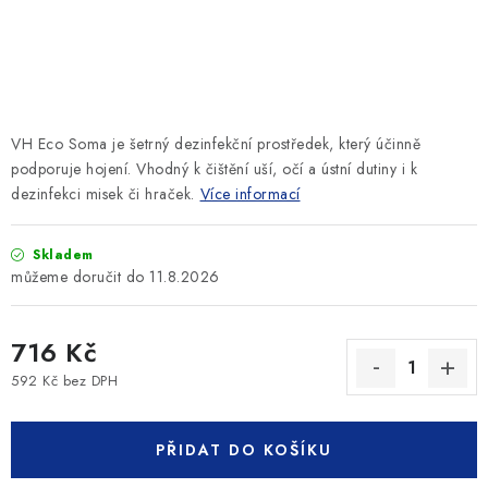
SLEVY
ZNAČKY
Ceník dopravy
Kontakty
Obchodní podmínky
VH Eco Soma je šetrný dezinfekční prostředek, který účinně
Podmínky ochrany osobních údajů
podporuje hojení. Vhodný k čištění uší, očí a ústní dutiny i k
dezinfekci misek či hraček.
Více informací
Skladem
11.8.2026
716 Kč
592 Kč bez DPH
Měrná cena:
PŘIDAT DO KOŠÍKU