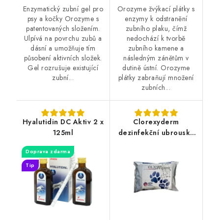
Enzymatický zubní gel pro
Orozyme žvýkací plátky s
psy a kočky Orozyme s
enzymy k odstranění
patentovaných složením.
zubního plaku, čímž
Ulpívá na povrchu zubů a
nedochází k tvorbě
dásní a umožňuje tím
zubního kamene a
působení aktivních složek.
následným zánětům v
Gel rozrušuje existující
dutině ústní. Orozyme
zubní...
plátky zabraňují množení
zubních...
Hyalutidin DC Aktiv 2 x
Clorexyderm
125ml
dezinfekční ubrousky
40ks
Doprava zdarma
Tip