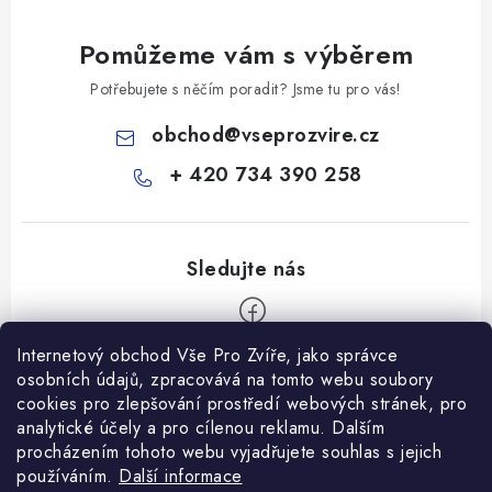
Pomůžeme vám s výběrem
Potřebujete s něčím poradit? Jsme tu pro vás!
obchod
@
vseprozvire.cz
+ 420 734 390 258
Internetový obchod Vše Pro Zvíře, jako správce
Z
osobních údajů, zpracovává na tomto webu soubory
á
cookies pro zlepšování prostředí webových stránek, pro
Informace pro Vás
analytické účely a pro cílenou reklamu. Dalším
p
procházením tohoto webu vyjadřujete souhlas s jejich
a
Ceník dopravy
používáním.
Další informace