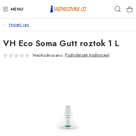
Přejít
Hleda
na
obsah
Hojení ran
PSI
VH Eco Soma Gutt roztok 1 L
KOČKY
Podrobnosti hodnocení
Neohodnoceno
KONĚ
ANTIPARAZITIKA
PRO CHOVATELE
NA NEMOCI
KRÁLÍCI/HLODAVCI/PTÁCI