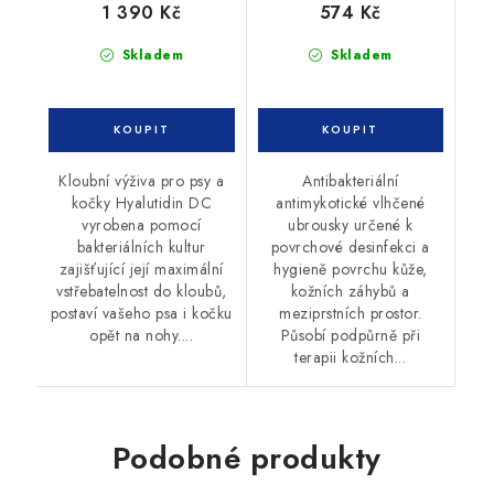
1 390 Kč
574 Kč
Skladem
Skladem
Kloubní výživa pro psy a
Antibakteriální
kočky Hyalutidin DC
antimykotické vlhčené
vyrobena pomocí
ubrousky určené k
bakteriálních kultur
povrchové desinfekci a
zajišťující její maximální
hygieně povrchu kůže,
vstřebatelnost do kloubů,
kožních záhybů a
postaví vašeho psa i kočku
meziprstních prostor.
opět na nohy....
Působí podpůrně při
terapii kožních...
Podobné produkty