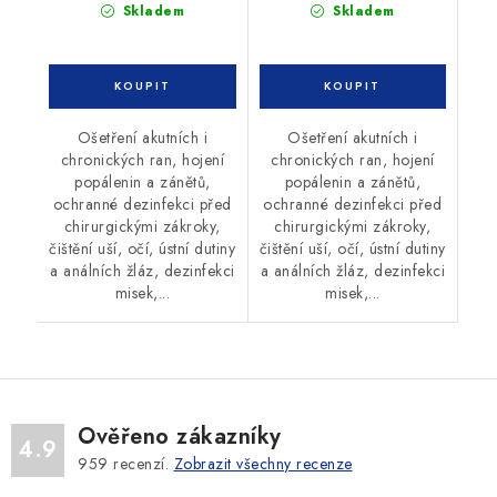
Skladem
Skladem
Ošetření akutních i
Ošetření akutních i
chronických ran, hojení
chronických ran, hojení
popálenin a zánětů,
popálenin a zánětů,
ochranné dezinfekci před
ochranné dezinfekci před
chirurgickými zákroky,
chirurgickými zákroky,
čištění uší, očí, ústní dutiny
čištění uší, očí, ústní dutiny
a análních žláz, dezinfekci
a análních žláz, dezinfekci
misek,...
misek,...
Ověřeno zákazníky
4.9
959
recenzí.
Zobrazit všechny recenze