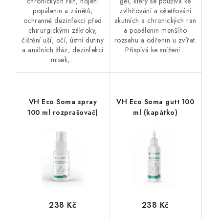
chronických ran, hojení
gel, který se používá ke
popálenin a zánětů,
zvlhčování a ošetřování
ochranné dezinfekci před
akutních a chronických ran
chirurgickými zákroky,
a popálenin menšího
čištění uší, očí, ústní dutiny
rozsahu a odřenin u zvířat.
a análních žláz, dezinfekci
Přispívá ke snížení...
misek,...
VH Eco Soma spray
VH Eco Soma gutt 100
100 ml rozprašovač)
ml (kapátko)
238 Kč
238 Kč