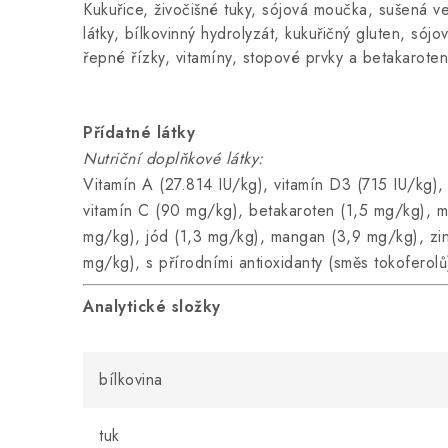
Kukuřice, živočišné tuky, sójová moučka, sušená ve
látky, bílkovinný hydrolyzát, kukuřičný gluten, sójo
řepné řízky, vitamíny, stopové prvky a betakaroten
Přídatné látky
Nutriční doplňkové látky:
Vitamín A (27.814 IU/kg), vitamín D3 (715 IU/kg),
vitamín C (90 mg/kg), betakaroten (1,5 mg/kg), m
mg/kg), jód (1,3 mg/kg), mangan (3,9 mg/kg), zi
mg/kg), s přírodními antioxidanty (směs tokoferolů
Analytické složky
bílkovina
tuk