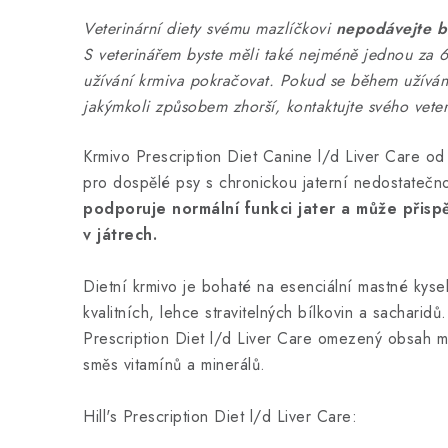
Veterinární diety svému mazlíčkovi
nepodávejte b
S veterinářem byste měli také nejméně jednou za 6
užívání krmiva pokračovat. Pokud se během užívání
jakýmkoli způsobem zhorší, kontaktujte svého veter
Krmivo Prescription Diet Canine l/d Liver Care od H
pro dospělé psy s chronickou jaterní nedostatečno
podporuje normální funkci jater a může přispě
v játrech.
Dietní krmivo je bohaté na esenciální mastné kyse
kvalitních, lehce stravitelných bílkovin a sacharidů
Prescription Diet l/d Liver Care omezený obsah 
směs vitamínů a minerálů.
Hill's Prescription Diet l/d Liver Care: