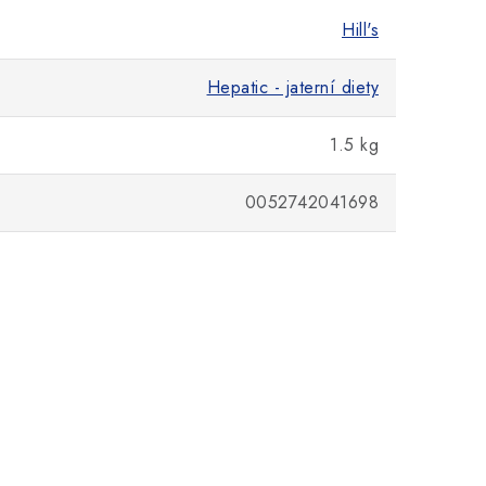
Hill's
Hepatic - jaterní diety
1.5 kg
0052742041698