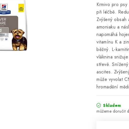
Krmivo pro psy
při léčbě. Redu
Zvýšený obsah 
amoniaku a nás
napomáhá hojen
vitamínu K a zi
běžný. L-karnit
vláknina snižuj
střevě. Snížený
ascites. Zvýšen
může vyvolat C
hromadění mědi 
Skladem