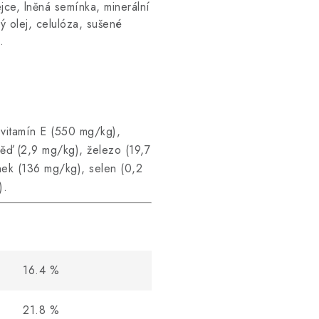
jce, lněná semínka, minerální
vý olej, celulóza, sušené
.
 vitamín E (550 mg/kg),
ěď (2,9 mg/kg), železo (19,7
nek (136 mg/kg), selen (0,2
).
16.4
%
21.8
%