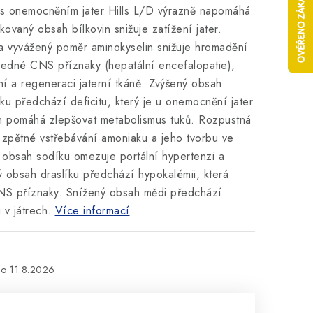
 s onemocněním jater Hills L/D výrazně napomáhá
kovaný obsah bílkovin snižuje zatížení jater.
a vyvážený poměr aminokyselin snižuje hromadění
ledné CNS příznaky (hepatální encefalopatie),
í a regeneraci jaterní tkáně. Zvýšený obsah
nku předchází deficitu, který je u onemocnění jater
in pomáhá zlepšovat metabolismus tuků. Rozpustná
e zpětné vstřebávání amoniaku a jeho tvorbu ve
 obsah sodíku omezuje portální hypertenzi a
ý obsah draslíku předchází hypokalémii, která
NS příznaky. Snížený obsah mědi předchází
v játrech.
Více informací
11.8.2026