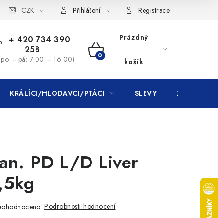
CZK
Přihlášení
Registrace
Prázdný
+ 420 734 390
258
NÁKUPNÍ
(po – pá: 7:00 – 16:00)
košík
KOŠÍK
KRÁLÍCI/HLODAVCI/PTÁCI
SLEVY
ZNAČKY
Can. PD L/D Liver
,5kg
Podrobnosti hodnocení
eohodnoceno