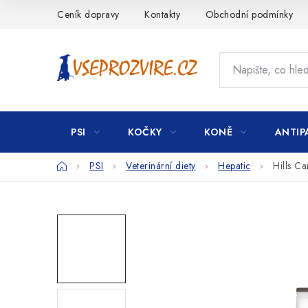
Přejít
Ceník dopravy
Kontakty
Obchodní podmínky
na
obsah
PSI
KOČKY
KONĚ
ANTIP
Domů
PSI
Veterinární diety
Hepatic
Hills C