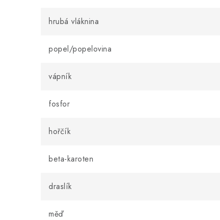
hrubá vláknina
popel/popelovina
vápník
fosfor
hořčík
beta-karoten
draslík
měď