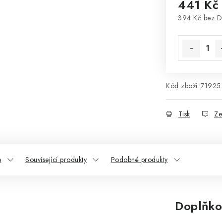
441 Kč
394 Kč bez 
Měrná cena
Kód zboží:
71925
Tisk
Ze
e
Související produkty
Podobné produkty
Doplňko