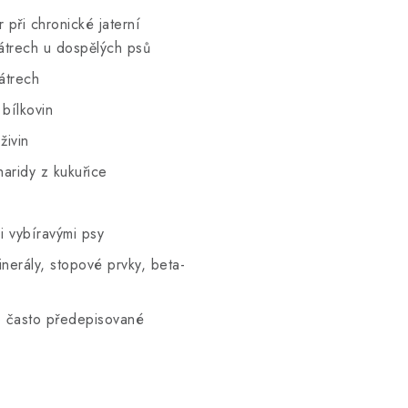
 při chronické jaterní
játrech u dospělých psů
átrech
bílkovin
živin
haridy z kukuřice
i vybíravými psy
inerály, stopové prvky, beta-
vo často předepisované