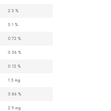
2.3
%
5.1
%
0.72
%
0.56
%
0.12
%
1.5
mg
0.86
%
2.9
mg