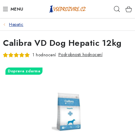
Přejít
Hleda
na
obsah
Hepatic
PSI
Calibra VD Dog Hepatic 12kg
KOČKY
Podrobnosti hodnocení
1 hodnocení
KONĚ
Doprava zdarma
ANTIPARAZITIKA
PRO CHOVATELE
NA NEMOCI
KRÁLÍCI/HLODAVCI/PTÁCI