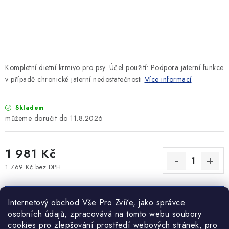
SLEVY
ZNAČKY
Ceník dopravy
Kontakty
Obchodní podmínky
Kompletní dietní krmivo pro psy. Účel použití: Podpora jaterní funkce
Podmínky ochrany osobních údajů
v případě chronické jaterní nedostatečnosti
Více informací
Skladem
11.8.2026
1 981 Kč
1 769 Kč bez DPH
Měrná cena:
PŘIDAT DO KOŠÍKU
Internetový obchod Vše Pro Zvíře, jako správce
osobních údajů, zpracovává na tomto webu soubory
cookies pro zlepšování prostředí webových stránek, pro