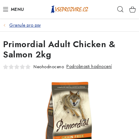
Přejít
Hleda
na
obsah
Granule pro psy
PSI
Primordial Adult Chicken &
KOČKY
Salmon 2kg
KONĚ
Podrobnosti hodnocení
Neohodnoceno
ANTIPARAZITIKA
PRO CHOVATELE
NA NEMOCI
KRÁLÍCI/HLODAVCI/PTÁCI