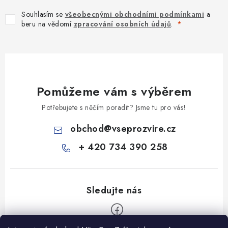
Souhlasím se
všeobecnými obchodními podmínkami
a
beru na vědomí
zpracování osobních údajů
.
Pomůžeme vám s výběrem
Potřebujete s něčím poradit? Jsme tu pro vás!
obchod
@
vseprozvire.cz
+ 420 734 390 258