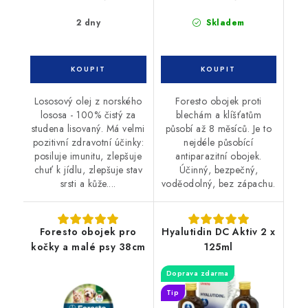
2 dny
Skladem
Lososový olej z norského
Foresto obojek proti
lososa - 100% čistý za
blechám a klíšťatům
studena lisovaný. Má velmi
působí až 8 měsíců. Je to
pozitivní zdravotní účinky:
nejdéle působící
posiluje imunitu, zlepšuje
antiparazitní obojek.
chuť k jídlu, zlepšuje stav
Účinný, bezpečný,
srsti a kůže....
voděodolný, bez zápachu.
Foresto obojek pro
Hyalutidin DC Aktiv 2 x
kočky a malé psy 38cm
125ml
Doprava zdarma
Tip