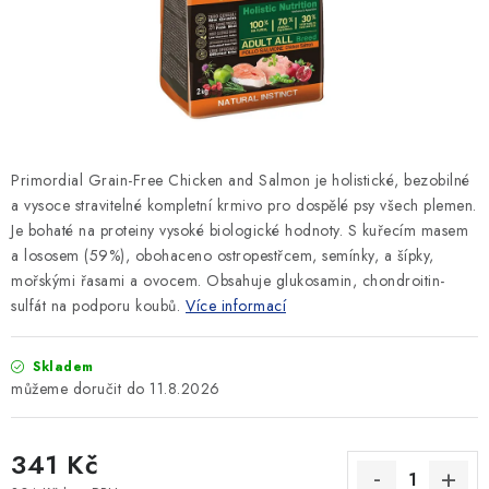
SLEVY
ZNAČKY
Ceník dopravy
Kontakty
Obchodní podmínky
Podmínky ochrany osobních údajů
Primordial Grain-Free Chicken and Salmon je holistické, bezobilné
a vysoce stravitelné kompletní krmivo pro dospělé psy všech plemen.
Je bohaté na proteiny vysoké biologické hodnoty. S kuřecím masem
a lososem (59%), obohaceno ostropestřcem, semínky, a šípky,
mořskými řasami a ovocem. Obsahuje glukosamin, chondroitin-
sulfát na podporu koubů.
Více informací
Skladem
11.8.2026
341 Kč