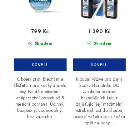
799 Kč
1 390 Kč
Skladem
Skladem
Obojek proti blechám a
Kloubní výživa pro psy a
klíšťatům pro kočky a malé
kočky Hyalutidin DC
psy. Nejdéle působící
vyrobena pomocí
antiparazitní obojek až 8
bakteriálních kultur
měsíční ochrana. Účinný,
zajišťující její maximální
bezpečný, voděodolný,
vstřebatelnost do kloubů,
bez zápachu.
postaví vašeho psa i kočku
opět na nohy....