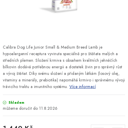
SLEVY
ZNAČKY
Ceník dopravy
Kontakty
Obchodní podmínky
Podmínky ochrany osobních údajů
Calibra Dog Life Junior Small & Medium Breed Lamb je
hypoalergenní receptura vyvinuta speciálně pro štěňata malých a
středních plemen. Složení krmiva s obsahem kvalitních jehněčích
bílkovin dodává potřebnou energii a dostatek živin pro správný růst
a vývoj štěňat. Díky svému složení a přidaným látkám (losový olej,
vitaminy a minerály, prebiotika) napomáhá krmivo i správnému vývoji
trávicího traktu a imunitního systému.
Více informací
Skladem
11.8.2026