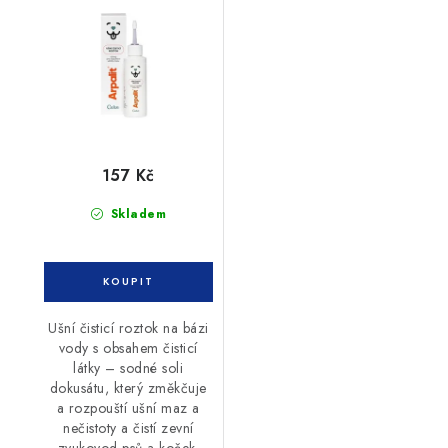
látkou 100 ml
157 Kč
Skladem
Ušní čisticí roztok na bázi
vody s obsahem čisticí
látky – sodné soli
dokusátu, který změkčuje
a rozpouští ušní maz a
nečistoty a čistí zevní
zvukovod psů a koček.