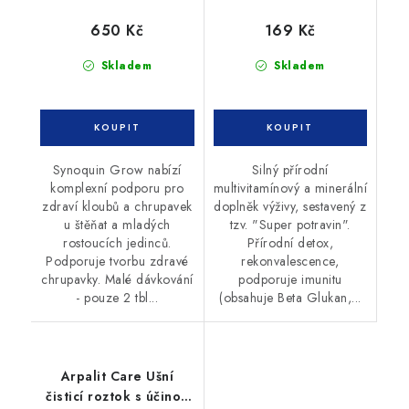
650 Kč
169 Kč
Skladem
Skladem
Synoquin Grow nabízí
Silný přírodní
komplexní podporu pro
multivitamínový a minerální
zdraví kloubů a chrupavek
doplněk výživy, sestavený z
u štěňat a mladých
tzv. "Super potravin".
rostoucích jedinců.
Přírodní detox,
Podporuje tvorbu zdravé
rekonvalescence,
chrupavky. Malé dávkování
podporuje imunitu
- pouze 2 tbl...
(obsahuje Beta Glukan,...
Arpalit Care Ušní
čisticí roztok s účinou