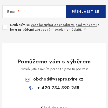
E-mail
PŘIHLÁSIT SE
Souhlasím se
všeobecnými obchodními podmínkami
a
beru na vědomí
zpracování osobních údajů
.
Pomůžeme vám s výběrem
Potřebujete s něčím poradit? Jsme tu pro vás!
obchod
@
vseprozvire.cz
+ 420 734 390 258