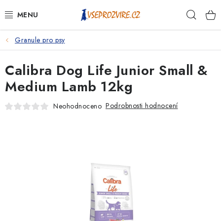
Přejít
Hleda
na
obsah
Granule pro psy
PSI
Calibra Dog Life Junior Small &
KOČKY
Medium Lamb 12kg
KONĚ
Podrobnosti hodnocení
Neohodnoceno
ANTIPARAZITIKA
PRO CHOVATELE
NA NEMOCI
KRÁLÍCI/HLODAVCI/PTÁCI