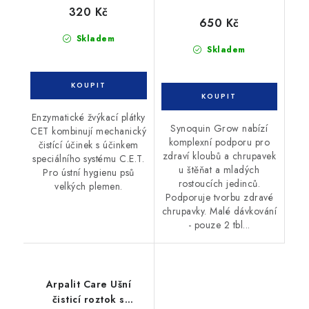
320 Kč
650 Kč
Skladem
Skladem
Enzymatické žvýkací plátky
Synoquin Grow nabízí
CET kombinují mechanický
komplexní podporu pro
čistící účinek s účinkem
zdraví kloubů a chrupavek
speciálního systému C.E.T.
u štěňat a mladých
Pro ústní hygienu psů
rostoucích jedinců.
velkých plemen.
Podporuje tvorbu zdravé
chrupavky. Malé dávkování
- pouze 2 tbl...
Arpalit Care Ušní
čisticí roztok s