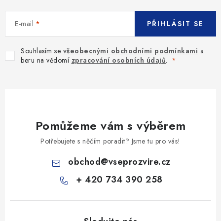
E-mail
PŘIHLÁSIT SE
Souhlasím se
všeobecnými obchodními podmínkami
a
beru na vědomí
zpracování osobních údajů
.
Pomůžeme vám s výběrem
Potřebujete s něčím poradit? Jsme tu pro vás!
obchod
@
vseprozvire.cz
+ 420 734 390 258