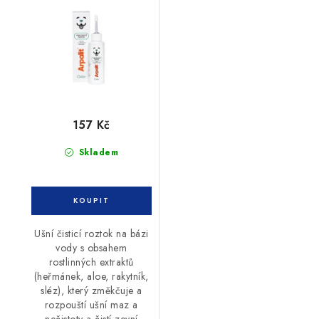
rostlinými extrakty
100ml
157 Kč
Skladem
Ušní čisticí roztok na bázi
vody s obsahem
rostlinných extraktů
(heřmánek, aloe, rakytník,
sléz), který změkčuje a
rozpouští ušní maz a
nečistoty a čistí zevní