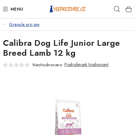
Přejít
Hleda
na
obsah
Granule pro psy
PSI
Calibra Dog Life Junior Large
KOČKY
Breed Lamb 12 kg
KONĚ
Podrobnosti hodnocení
Neohodnoceno
ANTIPARAZITIKA
PRO CHOVATELE
NA NEMOCI
KRÁLÍCI/HLODAVCI/PTÁCI