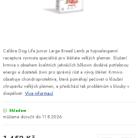
SLEVY
ZNAČKY
Ceník dopravy
Kontakty
Obchodní podmínky
Podmínky ochrany osobních údajů
Calibra Dog Life Junior Large Breed Lamb je hypoalergenní
receptura vyvinuta speciálně pro štěňata velkých plemen. Složení
krmiva s obsahem kvalitních jehněčích bílkovin dodává potřebnou
energii a dostatek živin pro správný růst a vývoj štěňat. Krmivo
obsahuje chondroprotektiva, která pomáhají pečovat o kloubní
chrupavku velkých plemen, a předchází tak problémům s klouby v
dospělosti.
Více informací
Skladem
11.8.2026