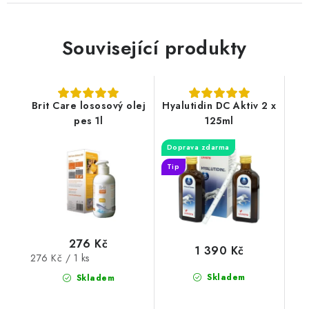
Související produkty
Brit Care lososový olej
Hyalutidin DC Aktiv 2 x
pes 1l
125ml
Doprava zdarma
Tip
276 Kč
1 390 Kč
Měrná
276 Kč / 1 ks
cena:
Skladem
Skladem