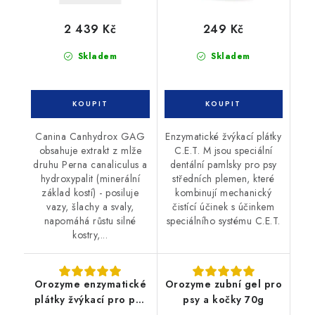
2 439 Kč
249 Kč
Skladem
Skladem
Canina Canhydrox GAG
Enzymatické žvýkací plátky
obsahuje extrakt z mlže
C.E.T. M jsou speciální
druhu Perna canaliculus a
dentální pamlsky pro psy
hydroxypalit (minerální
středních plemen, které
základ kostí) - posiluje
kombinují mechanický
vazy, šlachy a svaly,
čistící účinek s účinkem
napomáhá růstu silné
speciálního systému C.E.T.
kostry,...
Orozyme enzymatické
Orozyme zubní gel pro
plátky žvýkací pro psy
psy a kočky 70g
L