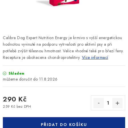
SLEVY
ZNAČKY
Ceník dopravy
Kontakty
Obchodní podmínky
Calibra Dog Expert Nutrition Energy je krmivo s vyšší energetickou
Podmínky ochrany osobních údajů
hodnotou vyvinuté na podporu vytrvalosti pro aktivní psy a při
potřebě zvýšit tělesnou hmotnost. Velice vhodné také pro březí feny.
Receptura je obohacena chondroprotektivy.
Více informací
Skladem
11.8.2026
290 Kč
259 Kč bez DPH
Měrná cena:
PŘIDAT DO KOŠÍKU