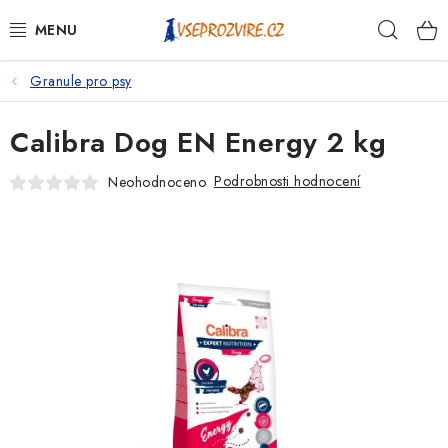
Přejít
Hleda
na
obsah
Granule pro psy
PSI
Calibra Dog EN Energy 2 kg
KOČKY
Podrobnosti hodnocení
Neohodnoceno
KONĚ
ANTIPARAZITIKA
PRO CHOVATELE
NA NEMOCI
KRÁLÍCI/HLODAVCI/PTÁCI