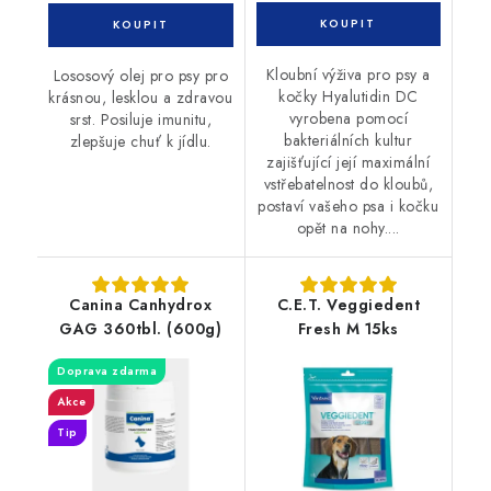
Kloubní výživa pro psy a
Lososový olej pro psy pro
kočky Hyalutidin DC
krásnou, lesklou a zdravou
vyrobena pomocí
srst. Posiluje imunitu,
bakteriálních kultur
zlepšuje chuť k jídlu.
zajišťující její maximální
vstřebatelnost do kloubů,
postaví vašeho psa i kočku
opět na nohy....
Canina Canhydrox
C.E.T. Veggiedent
GAG 360tbl. (600g)
Fresh M 15ks
Doprava zdarma
Akce
Tip