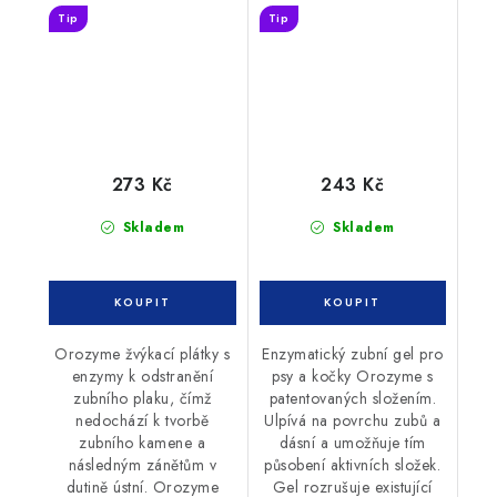
Tip
Tip
273 Kč
243 Kč
Skladem
Skladem
Orozyme žvýkací plátky s
Enzymatický zubní gel pro
enzymy k odstranění
psy a kočky Orozyme s
zubního plaku, čímž
patentovaných složením.
nedochází k tvorbě
Ulpívá na povrchu zubů a
zubního kamene a
dásní a umožňuje tím
následným zánětům v
působení aktivních složek.
dutině ústní. Orozyme
Gel rozrušuje existující