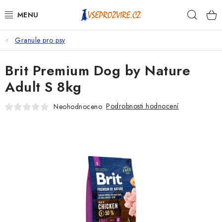
Přejít
Hleda
na
obsah
Granule pro psy
PSI
Brit Premium Dog by Nature
KOČKY
Adult S 8kg
KONĚ
Podrobnosti hodnocení
Neohodnoceno
ANTIPARAZITIKA
PRO CHOVATELE
NA NEMOCI
KRÁLÍCI/HLODAVCI/PTÁCI