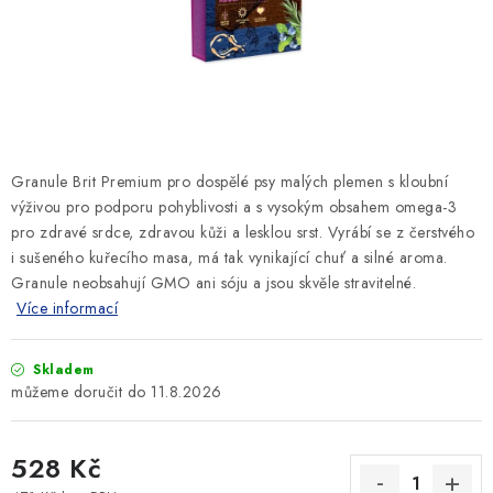
SLEVY
ZNAČKY
Ceník dopravy
Kontakty
Obchodní podmínky
Podmínky ochrany osobních údajů
Granule Brit Premium pro dospělé psy malých plemen s kloubní
výživou pro podporu pohyblivosti a s vysokým obsahem omega-3
pro zdravé srdce, zdravou kůži a lesklou srst. Vyrábí se z čerstvého
i sušeného kuřecího masa, má tak vynikající chuť a silné aroma.
Granule neobsahují GMO ani sóju a jsou skvěle stravitelné.
Více informací
Skladem
11.8.2026
528 Kč