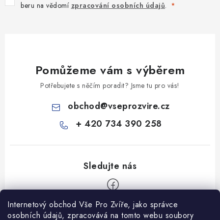
beru na vědomí
zpracování osobních údajů
.
Pomůžeme vám s výběrem
Potřebujete s něčím poradit? Jsme tu pro vás!
obchod
@
vseprozvire.cz
+ 420 734 390 258
Internetový obchod Vše Pro Zvíře, jako správce
Z
osobních údajů, zpracovává na tomto webu soubory