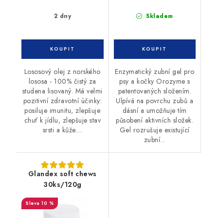
2 dny
Skladem
Lososový olej z norského
Enzymatický zubní gel pro
lososa - 100% čistý za
psy a kočky Orozyme s
studena lisovaný. Má velmi
patentovaných složením.
pozitivní zdravotní účinky:
Ulpívá na povrchu zubů a
posiluje imunitu, zlepšuje
dásní a umožňuje tím
chuť k jídlu, zlepšuje stav
působení aktivních složek.
srsti a kůže....
Gel rozrušuje existující
zubní...
Glandex soft chews
30ks/120g
10 %