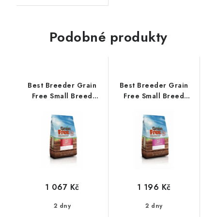
Podobné produkty
Best Breeder Grain
Best Breeder Grain
Free Small Breed
Free Small Breed
Chicken, Sweet Potato
Salmon with Trout,
& Herb 6kg
Sweet Potato &
Asparagus 6kg
1 067 Kč
1 196 Kč
2 dny
2 dny