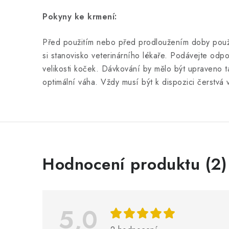
Pokyny ke krmení:
Před použitím nebo před prodloužením doby použ
si stanovisko veterinárního lékaře. Podávejte odp
velikosti koček. Dávkování by mělo být upraveno t
optimální váha. Vždy musí být k dispozici čerstvá 
V
Hodnocení produktu (2)
ý
p
i
5,0