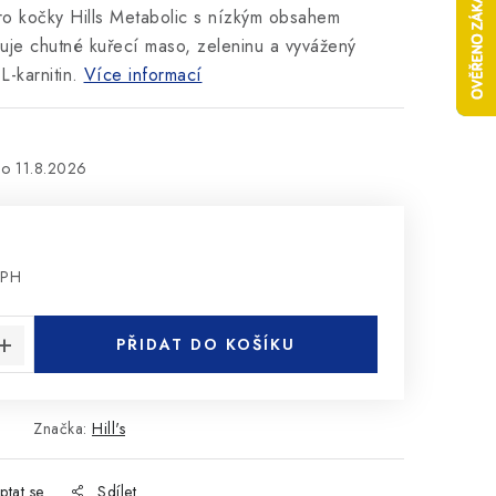
ro kočky Hills Metabolic s nízkým obsahem
uje chutné kuřecí maso, zeleninu a vyvážený
L-karnitin.
Více informací
11.8.2026
DPH
:
PŘIDAT DO KOŠÍKU
Značka:
Hill's
ptat se
Sdílet