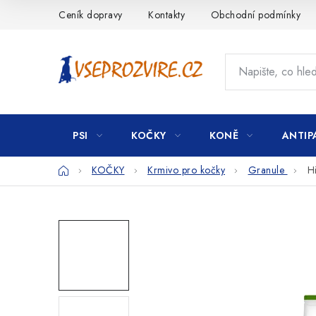
Přejít
Ceník dopravy
Kontakty
Obchodní podmínky
na
obsah
PSI
KOČKY
KONĚ
ANTIP
Domů
KOČKY
Krmivo pro kočky
Granule
H