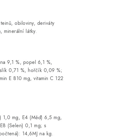
teinů, obiloviny, deriváty
 minerální látky.
ina 9,1 %, popel 6,1 %,
slík 0,71 %, hořčík 0,09 %;
tamin E 810 mg, vitamin C 122
d) 1,0 mg, E4 (Měď) 6,5 mg,
8 (Selen) 0,1 mg; s
počtená): 14,6MJ na kg.