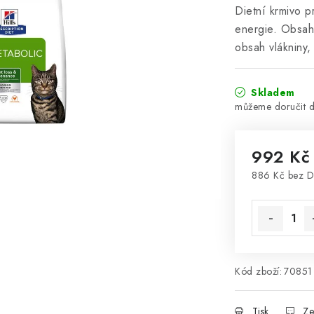
Dietní krmivo p
energie. Obsah
obsah vlákniny, 
Skladem
992 Kč
886 Kč bez 
Měrná cena
Kód zboží:
70851
Tisk
Ze