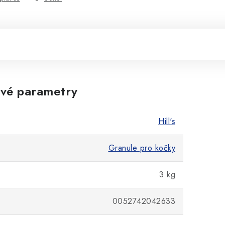
vé parametry
Hill's
Granule pro kočky
3 kg
0052742042633