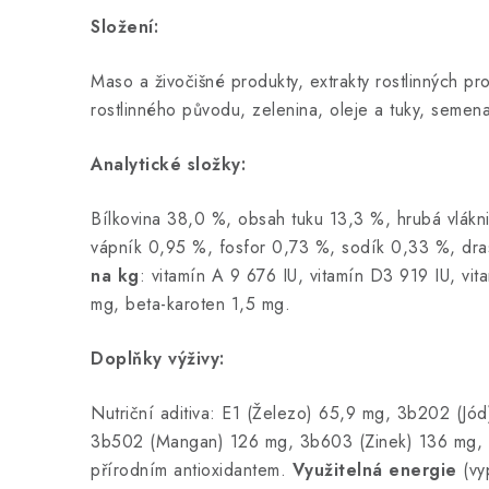
Složení:
Maso a živočišné produkty, extrakty rostlinných pro
rostlinného původu, zelenina, oleje a tuky, semena,
Analytické složky:
Bílkovina 38,0 %, obsah tuku 13,3 %, hrubá vlákn
vápník 0,95 %, fosfor 0,73 %, sodík 0,33 %, dra
na kg
: vitamín A 9 676 IU, vitamín D3 919 IU, vi
mg, beta-karoten 1,5 mg.
Doplňky výživy:
Nutriční aditiva: E1 (Železo) 65,9 mg, 3b202 (Jó
3b502 (Mangan) 126 mg, 3b603 (Zinek) 136 mg, E
přírodním antioxidantem.
Využitelná energie
(vy