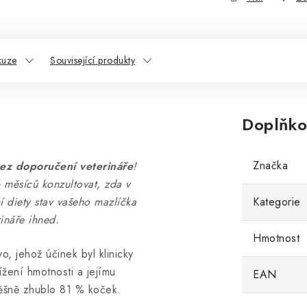
kuze
Související produkty
Doplňko
Značka
ez doporučení veterináře
!
 měsíců konzultovat, zda v
 diety stav vašeho mazlíčka
Kategorie
ináře ihned.
Hmotnost
, jehož účinek byl klinicky
ení hmotnosti a jejímu
EAN
ěšně zhublo 81 % koček.