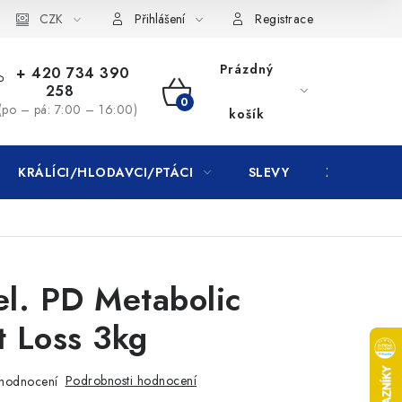
CZK
Přihlášení
Registrace
Prázdný
+ 420 734 390
258
NÁKUPNÍ
(po – pá: 7:00 – 16:00)
košík
KOŠÍK
KRÁLÍCI/HLODAVCI/PTÁCI
SLEVY
ZNAČKY
Fel. PD Metabolic
 Loss 3kg
Podrobnosti hodnocení
hodnocení