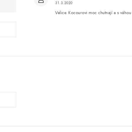
31.3.2020
Velice. Kocourovi moc chutnají a s váho
.