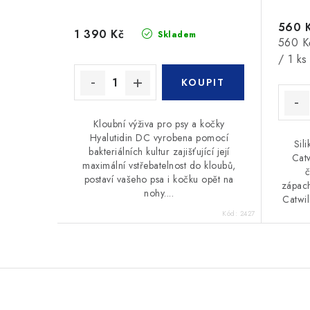
560 
1 390 Kč
Skladem
Měrná
560 K
cena:
/ 1 ks
Kloubní výživa pro psy a kočky
Hyalutidin DC vyrobena pomocí
Sil
bakteriálních kultur zajišťující její
Catw
maximální vstřebatelnost do kloubů,
č
postaví vašeho psa i kočku opět na
zápach
nohy....
Catwil
Kód:
2427