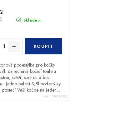
Kč
č
Skladem
ikonová podestýlka pro kočky
ill. Zanechává kočičí toaletu
istou, svěží, suchou a bez
u. Jedno balení 3,8l podestýlky
l postačí Vaší kočce na jeden...
Kód:
1330360322