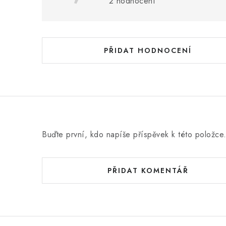
s
2 hodnocení
h
o
d
PŘIDAT HODNOCENÍ
n
o
c
e
n
Buďte první, kdo napíše příspěvek k této položce
í
PŘIDAT KOMENTÁŘ